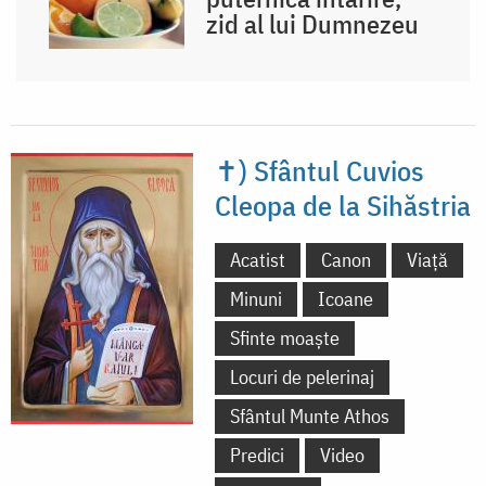
zid al lui Dumnezeu
✝) Sfântul Cuvios
Cleopa de la Sihăstria
Acatist
Canon
Viață
Minuni
Icoane
Sfinte moaște
Locuri de pelerinaj
Sfântul Munte Athos
Predici
Video