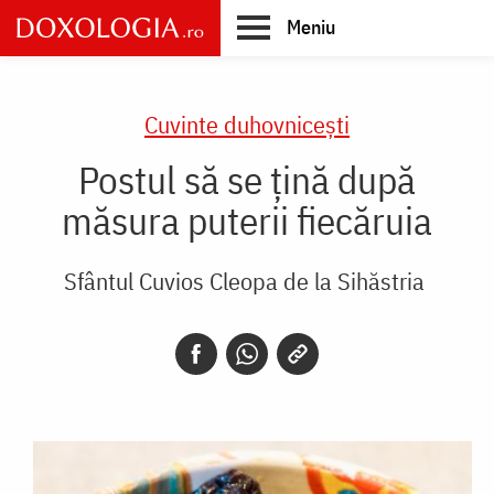
Skip
Meniu
to
main
Main
content
navigation
Cuvinte duhovnicești
Postul să se țină după
măsura puterii fiecăruia
Sfântul Cuvios Cleopa de la Sihăstria