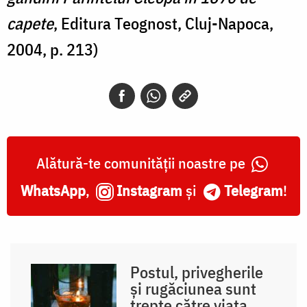
capete
, Editura Teognost, Cluj-Napoca,
2004, p. 213)
Alătură-te comunității noastre pe
WhatsApp
,
Instagram
și
Telegram
!
Postul, privegherile
și rugăciunea sunt
trepte către viața