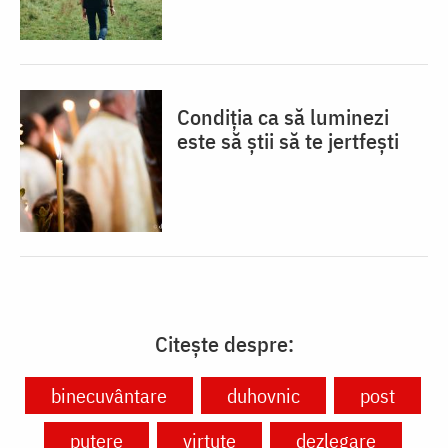
Condiția ca să luminezi
este să știi să te jertfești
Citește despre:
binecuvântare
duhovnic
post
putere
virtute
dezlegare