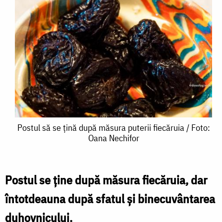
Postul
Postul să se țină după măsura puterii fiecăruia / Foto:
Oana Nechifor
să
se
țină
Postul se ține după măsura fiecăruia, dar
după
întotdeauna după sfatul și binecuvântarea
măsura
duhovnicului.