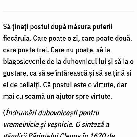
puterii
fiecăruia
Să țineți postul după măsura puterii
/
Foto:
fiecăruia. Care poate o zi, care poate două,
Oana
care poate trei. Care nu poate, să ia
Nechifor
blagoslovenie de la duhovnicul lui și să ia o
gustare, ca să se întărească și să se țină și
el de ceilalți. Că postul este o virtute, dar
mai cu seamă un ajutor spre virtute.
(
Îndrumări duhovnicești pentru
vremelnicie și veșnicie
.
O sinteză a
gândirii
Părintelui Cleopa în 1670 de