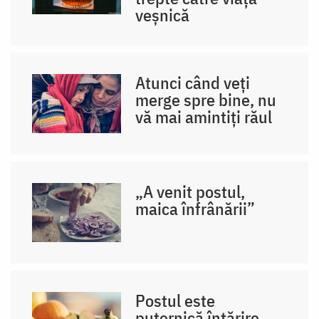
veșnică
Atunci când veți
merge spre bine, nu
vă mai amintiți răul
„A venit postul,
maica înfrânării”
Postul este
puternică întărire,