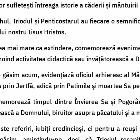
or sufleteşti întreaga istorie a căderii şi mântui
hul, Triodul şi Penticostarul au fiecare o semnific
ului nostru Iisus Hristos.
cea mai mare ca extindere, comemorează evenimen
nnoind activitatea didactică sau învăţătorească a 
e găsim acum, evidenţiază oficiul arhieresc al Mân
 prin Jertfă, adică prin Patimile şi moartea Sa p
memorează timpul dintre Învierea Sa şi Pogorâre
ască a Domnului, biruitor asupra păcatului şi a m
e referiri, iubiţi credincioşi, ci pentru a reuşi
găsim, amintindu-ne, deci, că Triodul recapit