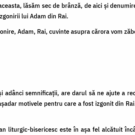
 aceasta, lăsăm sec de brânză, de aici şi denumir
zgonirii lui Adam din Rai.
zgonire, Adam, Rai, cuvinte asupra cărora vom zăb
 adânci semnificaţii, are darul să ne ajute a reca
şadar motivele pentru care a fost izgonit din Rai.
 an liturgic-bisericesc este în aşa fel alcătuit înc