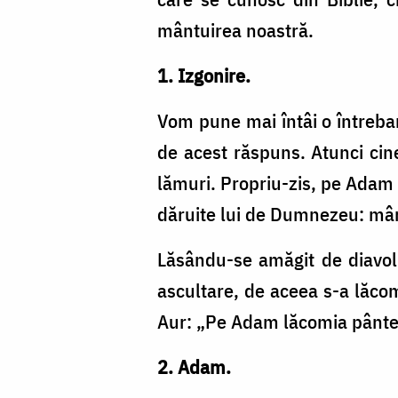
mântuirea noastră.
1. Izgonire.
Vom pune mai întâi o întrebar
de acest răspuns. Atunci cin
lămuri. Propriu-zis, pe Adam l-
dăruite lui de Dumnezeu: mân
Lăsându-se amăgit de diavol
ascultare, de aceea s-a lăcom
Aur: „Pe Adam lăcomia pântece
2. Adam.