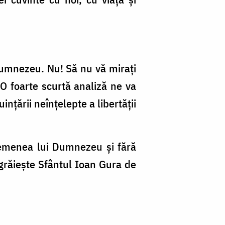
 Dumnezeu. Nu! Să nu vă miraţi
O foarte scurtă analiză ne va
inţării neînţelepte a libertăţii
semenea lui Dumnezeu şi fără
 grăieşte Sfântul Ioan Gura de