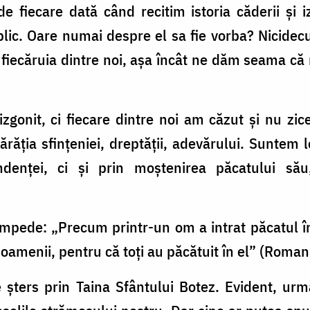
 fiecare dată când recitim istoria căderii şi 
iblic. Oare numai despre el sa fie vorba? Nicide
 fiecăruia dintre noi, aşa încât ne dăm seama că
izgonit, ci fiecare dintre noi am căzut şi nu zi
părăţia sfinţeniei, dreptăţii, adevărului. Suntem
denţei, ci şi prin moştenirea păcatului său
limpede: „Precum printr-un om a intrat păcatul î
 oamenii, pentru că toţi au păcătuit în el” (Romani
e şters prin Taina Sfântului Botez. Evident, ur