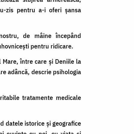
u-zis pentru a-i oferi şansa
 nostru, de mâine începând
uhovniceşti pentru ridicare.
Mare, între care şi Deniile la
are adâncă, descrie psihologia
eritabile tratamente medicale
 datele istorice şi geografice
i cuvinte cu noi, cu viaţa şi