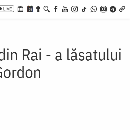
LIVE
08
in Rai - a lăsatului
 Gordon