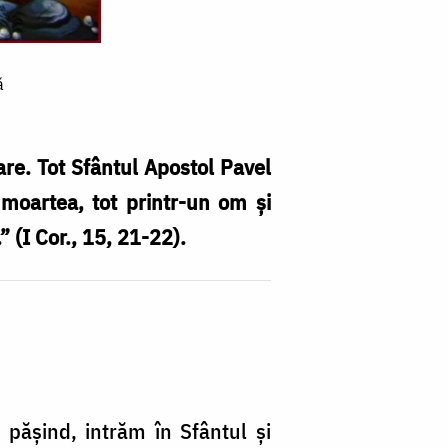
ă
re. Tot Sfântul Apostol Pavel
moartea, tot printr-un om şi
” (I Cor., 15, 21-22).
 păşind, intrăm în Sfântul şi