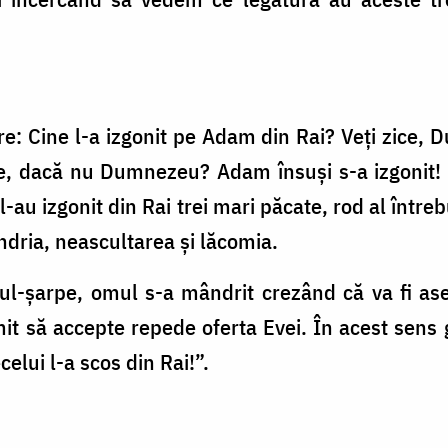
e: Cine l-a izgonit pe Adam din Rai? Veţi zice,
e, dacă nu Dumnezeu? Adam însuşi s-a izgonit! 
au izgonit din Rai trei mari păcate, rod al întrebu
dria, neascultarea şi lăcomia.
ul-şarpe, omul s-a mândrit crezând că va fi a
it să accepte repede oferta Evei. În acest sens
lui l-a scos din Rai!”.