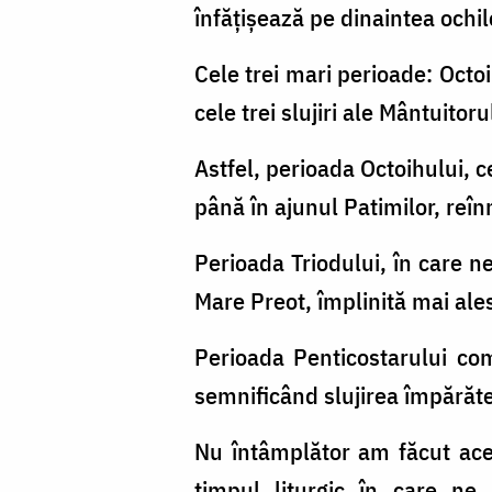
înfăţişează pe dinaintea ochil
Cele trei mari perioade: Octoi
cele trei slujiri ale Mântuitor
Astfel, perioada Octoihului, 
până în ajunul Patimilor, reî
Perioada Triodului, în care n
Mare Preot, împlinită mai ales
Perioada Penticostarului co
semnificând slujirea împărăte
Nu întâmplător am făcut acest
timpul liturgic în care ne 