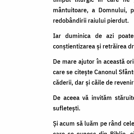
mântuitoare, a Domnului, pe
redobândirii raiului pierdut.
Iar duminica de azi poate
conştientizarea şi retrăirea d
De mare ajutor în această ori
care se citeşte Canonul Sfânt
căderii, dar şi căile de reveni
De aceea vă invităm stăruito
sufleteşti.
Şi acum să luăm pe rând cele 
care se cunosc din Biblie, c