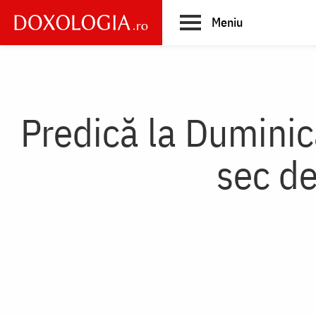
Skip
Meniu
to
main
Main
content
navigation
Predică la Duminica
sec de