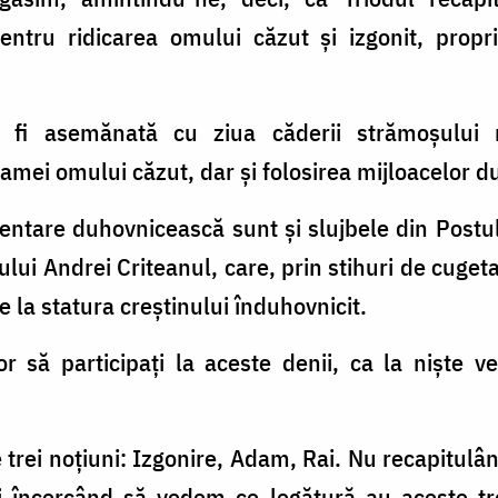
ntru ridicarea omului căzut şi izgonit, propri
 fi asemănată cu ziua căderii strămoşului
ramei omului căzut, dar şi folosirea mijloacelor d
entare duhovnicească sunt şi slujbele din Postul 
ului Andrei Criteanul, care, prin stihuri de cuget
re la statura creştinului înduhovnicit.
r să participaţi la aceste denii, ca la nişte v
trei noţiuni: Izgonire, Adam, Rai. Nu recapitulând
i încercând să vedem ce legătură au aceste tre