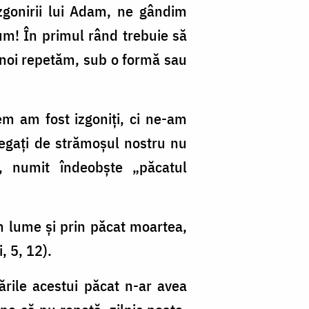
izgonirii lui Adam, ne gândim
cum! În primul rând trebuie să
 noi repetăm, sub o formă sau
cem am fost izgoniţi, ci ne-am
 legaţi de strămoşul nostru nu
, numit îndeobşte „păcatul
n lume şi prin păcat moartea,
, 5, 12).
mările acestui păcat n-ar avea