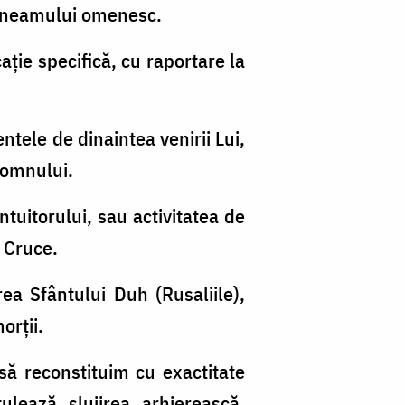
rii neamului omenesc.
aţie specifică, cu raportare la
tele de dinaintea venirii Lui,
Domnului.
tuitorului, sau activitatea de
e Cruce.
a Sfântului Duh (Rusaliile),
orţii.
 să reconstituim cu exactitate
ulează slujirea arhierească,