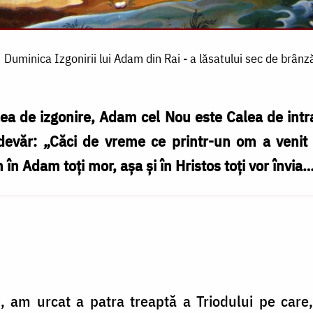
Duminica Izgonirii lui Adam din Rai - a lăsatului sec de brânz
ea de izgonire, Adam cel Nou este Calea de intra
devăr: „Căci de vreme ce printr-un om a venit 
în Adam toţi mor, aşa şi în Hristos toţi vor învia…
, am urcat a patra treaptă a Triodului pe care,