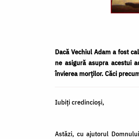
Duminica
Izgonirii
lui
Adam
Dacă Vechiul Adam a fost cal
din
ne asigură asupra acestui a
Rai
învierea morţilor. Căci precum 
-
a
Iubiţi credincioşi,
lăsatului
sec
de
Astăzi, cu ajutorul Domnului
brânză