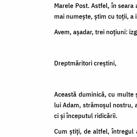
Marele Post. Astfel, în seara
mai numeşte, ştim cu toţii, a i
Avem, aşadar, trei noţiuni: i
Dreptmăritori creştini,
Această duminică, cu multe şi
lui Adam, strămoşul nostru, a
ci şi începutul ridicării.
Cum ştiţi, de altfel, întregul