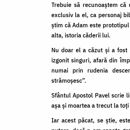
Trebuie să recunoaştem că de
exclusiv la el, ca personaj b
ştim că Adam este prototipul
alta, istoria căderii lui.
Nu doar el a căzut şi a fost 
izgonit singuri, afară din îm
numai prin rudenia descen
strămoşesc”.
Sfântul Apostol Pavel scrie 
aşa şi moartea a trecut la toţi
Iar acest păcat, se ştie, est