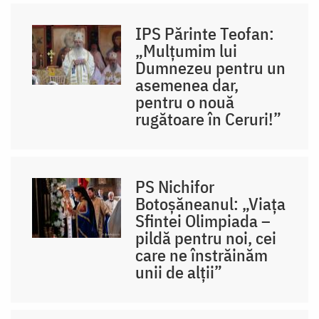
IPS Părinte Teofan:
„Mulțumim lui
Dumnezeu pentru un
asemenea dar,
pentru o nouă
rugătoare în Ceruri!”
PS Nichifor
Botoșăneanul: „Viața
Sfintei Olimpiada –
pildă pentru noi, cei
care ne înstrăinăm
unii de alții”