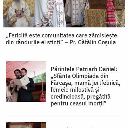
„Fericită este comunitatea care zămislește
din rândurile ei sfinți” – Pr. Cătălin Coșula
Părintele Patriarh Daniel:
„Sfânta Olimpiada din
Fărcașa, mamă jertfelnică,
femeie milostivă și
credincioasă, pregătită
pentru ceasul morții”