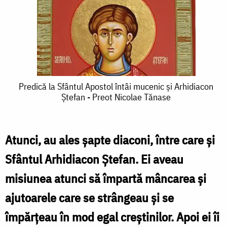
Predică
Predică la Sfântul Apostol întâi mucenic şi Arhidiacon
Ştefan - Preot Nicolae Tănase
la
Sfântul
Apostol
Atunci, au ales şapte diaconi, între care şi
întâi
Sfântul Arhidiacon Ştefan. Ei aveau
mucenic
misiunea atunci să împartă mâncarea şi
şi
ajutoarele care se strângeau şi se
Arhidiacon
împărţeau în mod egal creştinilor. Apoi ei îi
Ştefan