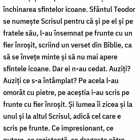
închinarea sfintelor icoane. Sfântul Teodor
se numeşte Scrisul pentru că şi pe el şi pe
fratele său, l-au însemnat pe frunte cu un
fier înroşit, scriind un verset din Biblie, ca
să se înveţe minte şi să nu mai apere
sfintele icoane. Dar ei n-au cedat. Auziţi?
Auziţi ce s-a întâmplat? Pe acela l-au
omorât cu pietre, pe aceştia i-au scris pe
frunte cu fier înroşit. Şi lumea îi zicea şi la
unul şi la altul Scrisul, adică cel care e
scris pe frunte. Ce impresionant, ce
putere, ce rezistenţă, ce dragoste către