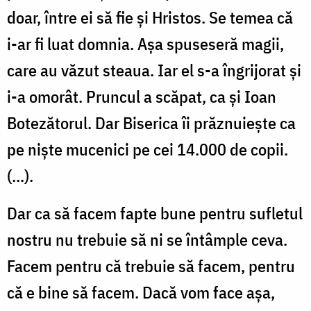
doar, între ei să fie şi Hristos. Se temea că
i-ar fi luat domnia. Aşa spuseseră magii,
care au văzut steaua. Iar el s-a îngrijorat şi
i-a omorât. Pruncul a scăpat, ca şi Ioan
Botezătorul. Dar Biserica îi prăznuieşte ca
pe nişte mucenici pe cei 14.000 de copii.
(...).
Dar ca să facem fapte bune pentru sufletul
nostru nu trebuie să ni se întâmple ceva.
Facem pentru că trebuie să facem, pentru
că e bine să facem. Dacă vom face aşa,