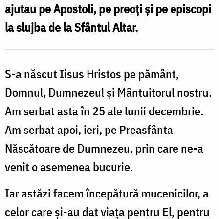
ajutau pe Apostoli, pe preoţi şi pe episcopi
-
la slujba de la Sfântul Altar.
Preot
Nicolae
Tănase
S-a născut Iisus Hristos pe pământ,
Domnul, Dumnezeul şi Mântuitorul nostru.
Am serbat asta în 25 ale lunii decembrie.
Am serbat apoi, ieri, pe Preasfânta
Născătoare de Dumnezeu, prin care ne-a
venit o asemenea bucurie.
Iar astăzi facem începătură mucenicilor, a
celor care şi-au dat viaţa pentru El, pentru