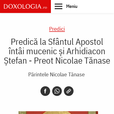
Skip
Meniu
to
main
Main
content
navigation
Predici
Predică la Sfântul Apostol
întâi mucenic şi Arhidiacon
Ştefan - Preot Nicolae Tănase
Părintele Nicolae Tănase