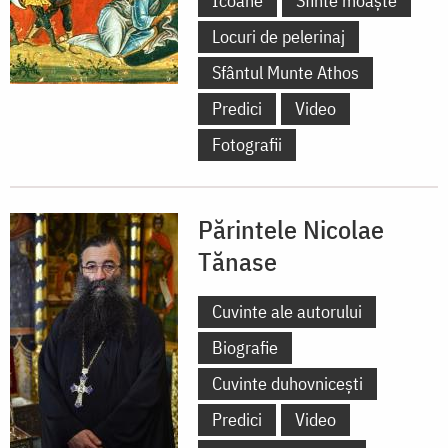
Icoane
Sfinte moaște
Locuri de pelerinaj
Sfântul Munte Athos
Predici
Video
Fotografii
Părintele Nicolae
Tănase
Cuvinte ale autorului
Biografie
Cuvinte duhovnicești
Predici
Video