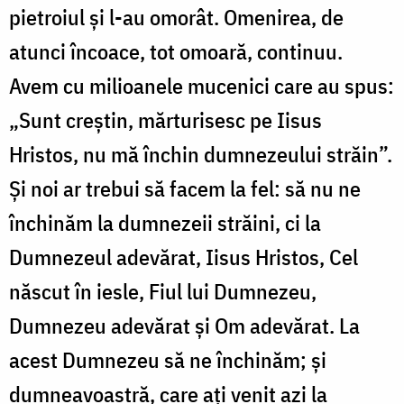
pietroiul şi l-au omorât. Omenirea, de
atunci încoace, tot omoară, continuu.
Avem cu milioanele mucenici care au spus:
„Sunt creştin, mărturisesc pe Iisus
Hristos, nu mă închin dumnezeului străin”.
Şi noi ar trebui să facem la fel: să nu ne
închinăm la dumnezeii străini, ci la
Dumnezeul adevărat, Iisus Hristos, Cel
născut în iesle, Fiul lui Dumnezeu,
Dumnezeu adevărat şi Om adevărat. La
acest Dumnezeu să ne închinăm; şi
dumneavoastră, care aţi venit azi la