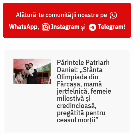
Alătură-te comunității noastre pe
WhatsApp
,
Instagram
și
Telegram
!
Părintele Patriarh
Daniel: „Sfânta
Olimpiada din
Fărcașa, mamă
jertfelnică, femeie
milostivă și
credincioasă,
pregătită pentru
ceasul morții”