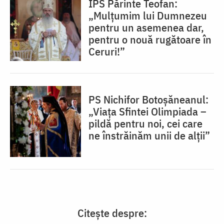
IPS Părinte Teofan:
„Mulțumim lui Dumnezeu
pentru un asemenea dar,
pentru o nouă rugătoare în
Ceruri!”
PS Nichifor Botoșăneanul:
„Viața Sfintei Olimpiada –
pildă pentru noi, cei care
ne înstrăinăm unii de alții”
Citește despre: