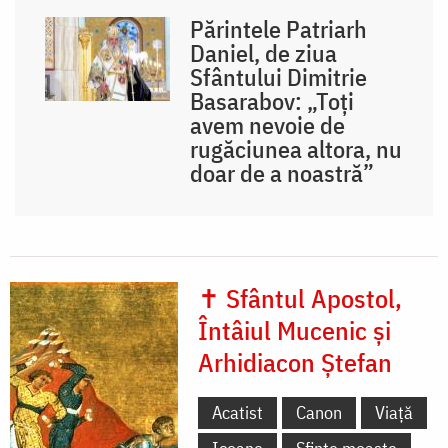
Părintele Patriarh
Daniel, de ziua
Sfântului Dimitrie
Basarabov: „Toți
avem nevoie de
rugăciunea altora, nu
doar de a noastră”
✝ Sfântul Apostol,
Întâiul Mucenic și
Arhidiacon Ștefan
Acatist
Canon
Viață