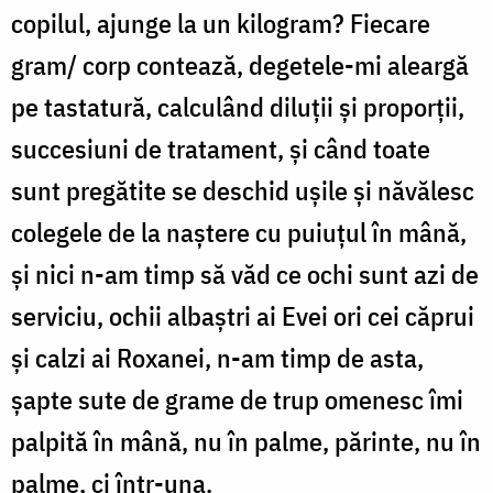
copilul, ajunge la un kilogram? Fiecare
gram/ corp contează, degetele-mi aleargă
pe tastatură, calculând diluții și proporții,
succesiuni de tratament, și când toate
sunt pregătite se deschid ușile și năvălesc
colegele de la naștere cu puiuțul în mână,
și nici n-am timp să văd ce ochi sunt azi de
serviciu, ochii albaștri ai Evei ori cei căprui
și calzi ai Roxanei, n-am timp de asta,
șapte sute de grame de trup omenesc îmi
palpită în mână, nu în palme, părinte, nu în
palme, ci într-una.