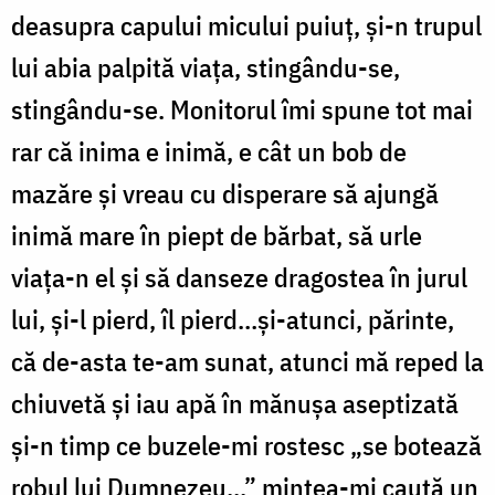
deasupra capului micului puiuț, și-n trupul
lui abia palpită viața, stingându-se,
stingându-se. Monitorul îmi spune tot mai
rar că inima e inimă, e cât un bob de
mazăre și vreau cu disperare să ajungă
inimă mare în piept de bărbat, să urle
viața-n el și să danseze dragostea în jurul
lui, și-l pierd, îl pierd…și-atunci, părinte,
că de-asta te-am sunat, atunci mă reped la
chiuvetă și iau apă în mănușa aseptizată
și-n timp ce buzele-mi rostesc „se botează
robul lui Dumnezeu...” mintea-mi caută un