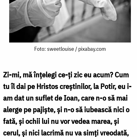
Foto:
Foto: sweetlouise / pixabay.com
sweetlouise
/
Zi-mi, mă înțelegi ce-ți zic eu acum? Cum
pixabay.com
tu îl dai pe Hristos creștinilor, la Potir, eu i-
am dat un suflet de Ioan, care n-o să mai
alerge pe pajiște, și n-o să iubească nici o
fată, și ochii lui nu vor vedea marea, și
cerul, și nici lacrimă nu va simți vreodată,