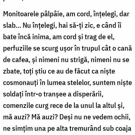
Monitoarele pâlpâie, am cord, înțelegi, dar
slab... Nu înțelegi, hai să-ți zic, e când îi
bate încă inima, am cord și trag de el,
perfuziile se scurg ușor în trupul cât o cană
de cafea, și nimeni nu strigă, nimeni nu se
zbate, toți știu ce au de făcut ca niște
cosmonauți în lumea stelelor, suntem niște
soldați într-o tranșee a disperării,
comenzile curg rece de la unul la altul și,
mă auzi? Mă auzi? Deși nu ne vedem ochii,
ne simțim una pe alta tremurând sub coaja