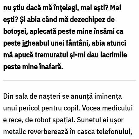
nu știu dacă mă înțelegi, mai ești? Mai
ești? Și abia când mă dezechipez de
botoșei, aplecată peste mine însămi ca
peste jgheabul unei fântâni, abia atunci
mă apucă tremuratul și-mi dau lacrimile
peste mine înafară.
Din sala de nașteri se anunță iminența
unui pericol pentru copil. Vocea medicului
e rece, de robot spațial. Sunetul ei ușor
metalic reverberează în casca telefonului,