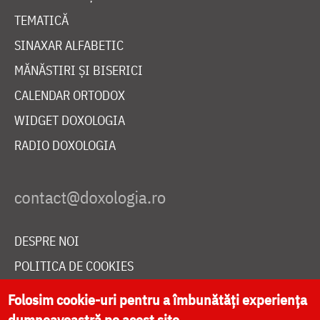
TEMATICĂ
SINAXAR ALFABETIC
MĂNĂSTIRI ȘI BISERICI
CALENDAR ORTODOX
WIDGET DOXOLOGIA
RADIO DOXOLOGIA
DESPRE NOI
POLITICA DE COOKIES
DONEAZĂ ONLINE PENTRU CATEDRALA NAȚIONALĂ
Folosim cookie-uri pentru a îmbunătăți experiența
dumneavoastră pe acest site.