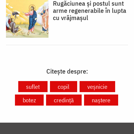
Rugăciunea și postul sunt
arme regenerabile în lupta
cu vrăjmașul
Citește despre:
suflet
copil
veșnicie
botez
credință
naștere