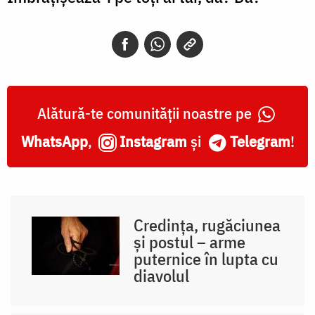
Alătură-te comunității noastre pe
WhatsApp
,
Instagram
și
Telegram
!
Credința, rugăciunea
și postul – arme
puternice în lupta cu
diavolul