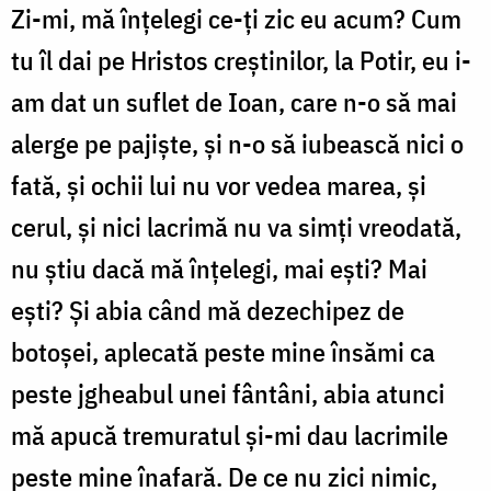
Zi-mi, mă înțelegi ce-ți zic eu acum? Cum
tu îl dai pe Hristos creștinilor, la Potir, eu i-
am dat un suflet de Ioan, care n-o să mai
alerge pe pajiște, și n-o să iubească nici o
fată, și ochii lui nu vor vedea marea, și
cerul, și nici lacrimă nu va simți vreodată,
nu știu dacă mă înțelegi, mai ești? Mai
ești? Și abia când mă dezechipez de
botoșei, aplecată peste mine însămi ca
peste jgheabul unei fântâni, abia atunci
mă apucă tremuratul și-mi dau lacrimile
peste mine înafară. De ce nu zici nimic,