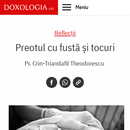
Skip
Meniu
to
main
Main
content
navigation
Reflecții
Preotul cu fustă și tocuri
Pr. Crin-Triandafil Theodorescu