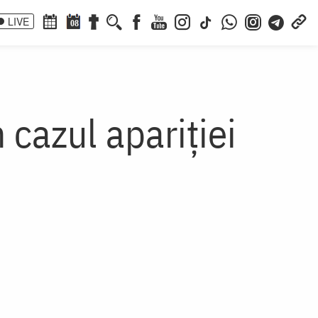
LIVE
08
 cazul apariţiei