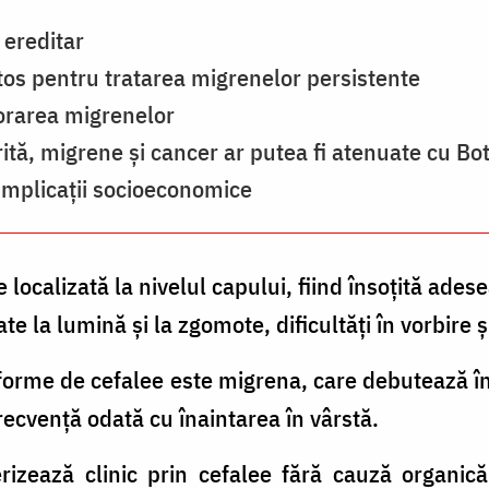
 ereditar
s pentru tratarea migrenelor persistente
orarea migrenelor
rită, migrene şi cancer ar putea fi atenuate cu Bo
implicaţii socioeconomice
 localizată la nivelul capului, fiind însoţită ades
ate la lumină şi la zgomote, dificultăţi în vorbire 
 forme de cefalee este migrena, care debutează în
recvenţă odată cu înaintarea în vârstă.
rizează clinic prin cefalee fără cauză organică