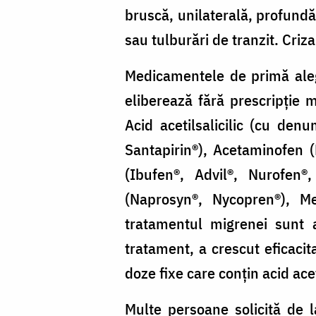
bruscă, unilaterală, profundă,
sau tulburări de tranzit. Criz
Medicamentele de primă aleg
eliberează fără prescripţie
Acid acetilsalicilic (cu den
Santapirin®), Acetaminofen 
(Ibufen®, Advil®, Nurofen
(Naprosyn®, Nycopren®), Me
tratamentul migrenei sunt 
tratament, a crescut eficacita
doze fixe care conţin acid ace
Multe persoane solicită de 