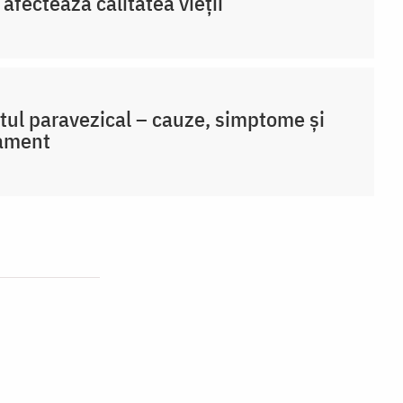
afectează calitatea vieții
tul paravezical – cauze, simptome și
tament