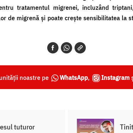
tru tratamentul migrenei, incluzând triptani
zelor de migrenă şi poate creşte sensibilitatea la 
nității noastre pe
WhatsApp
,
Instagram
lesul tuturor
Tini