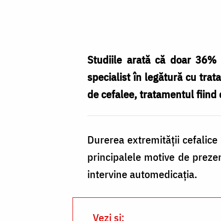
Prezentarea
la
medic,
obligatorie
Studiile arată că doar 36% 
în
specialist în legătură cu tra
cazul
de cefalee, tratamentul fiind 
apariţiei
migrenelor
Durerea extremităţii cefalice
principalele motive de prezen
intervine automedicaţia.
Vezi și: