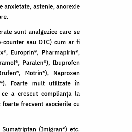
de anxietate, astenie, anorexie
ore.
rate sunt analgezice care se
e-counter sau OTC) cum ar fi
ax®, Europrin®, Pharmapirin®,
ramol®, Paralen®), Ibuprofen
rufen®, Motrin®), Naproxen
). Foarte mult utilizate în
 ce a crescut complianţa la
c foarte frecvent asocierile cu
 Sumatriptan (Imigran®) etc.