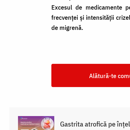
Excesul de medicamente pen
frecvenţei şi intensităţii cri
de migrenă.
Alătură-te comu
Gastrita atrofică pe înțe