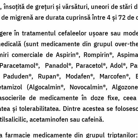
 însoţită de greţuri şi vărsături, uneori de stări 
a de migrenă are durata cuprinsă între 4 şi 72 de 
ere în tratamentul cefaleelor uşoare sau mode
 medicală (sunt medicamente din grupul over-th
umiri comerciale de Aspirin®, Rompirin®, Aspim
(Paracetamol®, Panadol®, Paracetol®, Adol®, Pa
®, Paduden®, Rupan®, Modafen®, Marcofen®, B
tamizol (Algocalmin®, Novocalmin®, Algozone®
asocierile de medicamente în doze fixe, ceea
tea şi tolerabilitatea. Dintre acestea se foloses
tilsalicilic, acetaminofen sau cafeină.
la farmacie medicamente din grupul triptanilor: