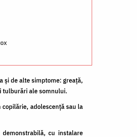
tox
ea şi de alte simptome: greaţă,
şi tulburări ale somnului.
 copilărie, adolescenţă sau la
 demonstrabilă, cu instalare