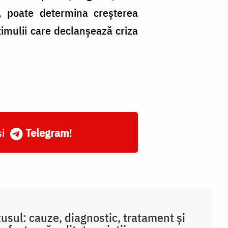
, poate determina creşterea
stimulii care declanşează criza
și
Telegram
!
tusul: cauze, diagnostic, tratament și