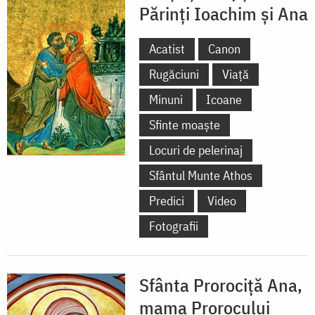
Părinți Ioachim și Ana
Acatist
Canon
Rugăciuni
Viață
Minuni
Icoane
Sfinte moaște
Locuri de pelerinaj
Sfântul Munte Athos
Predici
Video
Fotografii
Sfânta Prorociță Ana,
mama Prorocului