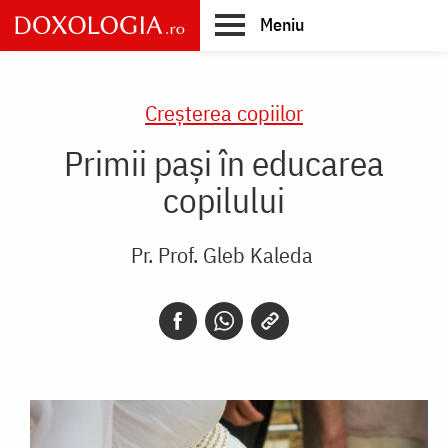
Skip
Meniu
to
main
Main
content
navigation
Creşterea copiilor
Primii pași în educarea
copilului
Pr. Prof. Gleb Kaleda