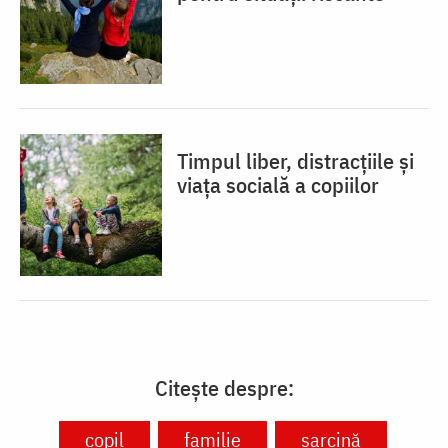
Timpul liber, distracțiile și
viața socială a copiilor
Citește despre:
copil
familie
sarcină