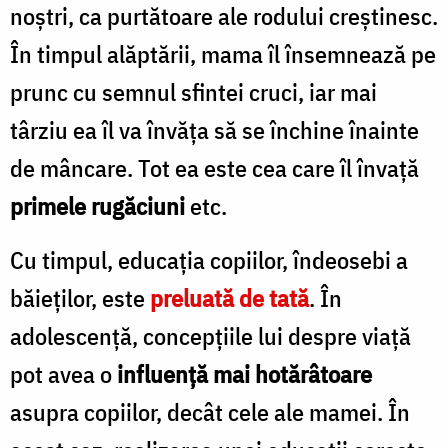
noştri, ca purtătoare ale rodului creştinesc.
În timpul alăptării, mama îl însemnează pe
prunc cu semnul sfintei cruci, iar mai
târziu ea îl va învăţa să se închine înainte
de mâncare. Tot ea este cea care îl învaţă
primele rugăciuni
etc.
Cu timpul, educaţia copiilor, îndeosebi a
băieţilor, este
preluată de tată
. În
adolescenţă, concepţiile lui despre viaţă
pot avea o
influenţă mai hotărâtoare
asupra copiilor, decât cele ale mamei. În