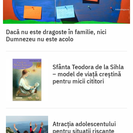
Dacă nu este dragoste în familie, nici
Dumnezeu nu este acolo
Sfânta Teodora de la Sihla
– model de viaţă creştină
pentru micii cititori
Atracția adolescentului
pentru situații riscante