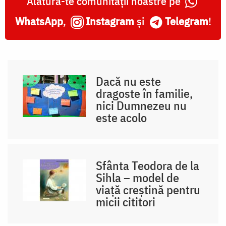
Alătură-te comunității noastre pe
WhatsApp
,
Instagram
și
Telegram
!
Dacă nu este
dragoste în familie,
nici Dumnezeu nu
este acolo
Sfânta Teodora de la
Sihla – model de
viaţă creştină pentru
micii cititori