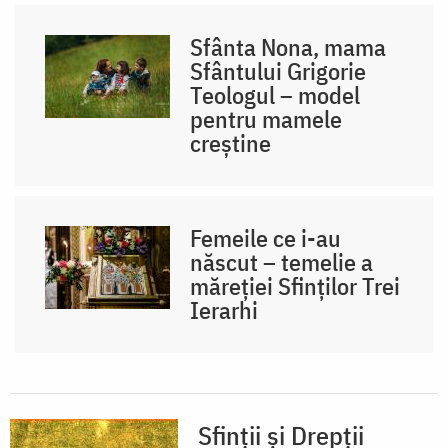
Sfânta Nona, mama
Sfântului Grigorie
Teologul – model
pentru mamele
creștine
Femeile ce i-au
născut – temelie a
măreției Sfinților Trei
Ierarhi
Sfinții și Drepții