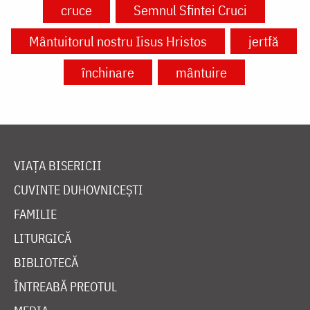
cruce
Semnul Sfintei Cruci
Mântuitorul nostru Iisus Hristos
jertfă
închinare
mântuire
VIAȚA BISERICII
CUVINTE DUHOVNICEȘTI
FAMILIE
LITURGICĂ
BIBLIOTECĂ
ÎNTREABĂ PREOTUL