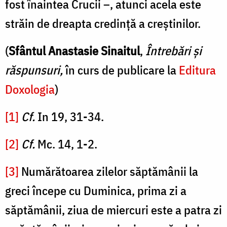
fost înaintea Crucii –, atunci acela este
străin de dreapta credință a creștinilor.
(
Sfântul Anastasie Sinaitul
,
Întrebări și
răspunsuri,
în curs de publicare la
Editura
Doxologia
)
[1]
Cf.
In 19, 31-34.
[2]
Cf.
Mc. 14, 1-2.
[3]
Numărătoarea zilelor săptămânii la
greci începe cu Duminica, prima zi a
săptămânii, ziua de miercuri este a patra zi