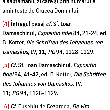
a săptămânii, zi care și prin numărul ei
amintește de Crucea Domnului.
[4]
Întregul pasaj
cf.
Sf. Ioan
Damaschinul,
Expositio fidei
84, 21-24, ed.
B. Kotter,
Die Schriften des Iohannes von
Damaskos
, IV, 11;
PG
94, 1128-1129.
[5]
Cf.
Sf. Ioan Damaschinul,
Expositio
fidei
84, 41-42, ed. B. Kotter,
Die Schriften
des Iohannes von Damaskos
, IV,
11;
PG
94, 1128-1129.
[6]
Cf.
Eusebiu de Cezareea,
De vita