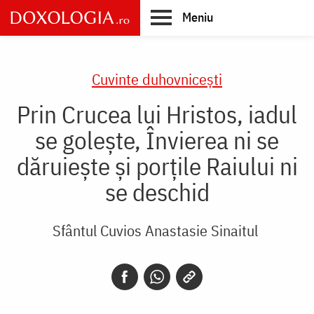
Skip
Meniu
to
main
Main
content
navigation
Cuvinte duhovnicești
Prin Crucea lui Hristos, iadul
se golește, Învierea ni se
dăruiește și porțile Raiului ni
se deschid
Sfântul Cuvios Anastasie Sinaitul