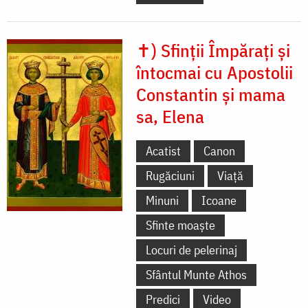
✝) Sfinții Împărați și
întocmai cu Apostolii
Constantin și mama
sa, Elena
Acatist
Canon
Rugăciuni
Viață
Minuni
Icoane
Sfinte moaște
Locuri de pelerinaj
Sfântul Munte Athos
Predici
Video