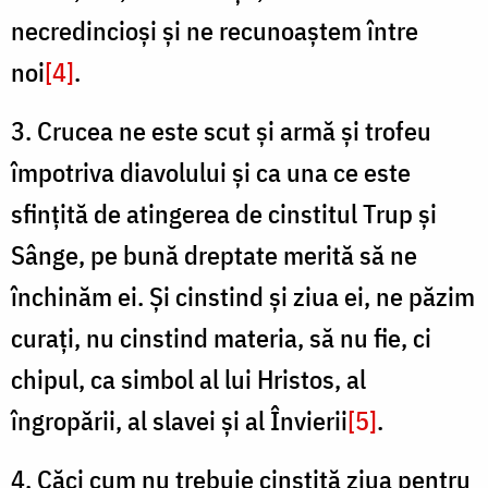
necredincioși și ne recunoaștem între
noi
[4]
.
3. Crucea ne este scut și armă și trofeu
împotriva diavolului și ca una ce este
sfințită de atingerea de cinstitul Trup și
Sânge, pe bună dreptate merită să ne
închinăm ei. Și cinstind și ziua ei, ne păzim
curați, nu cinstind materia, să nu fie, ci
chipul, ca simbol al lui Hristos, al
îngropării, al slavei și al Învierii
[5]
.
4. Căci cum nu trebuie cinstită ziua pentru