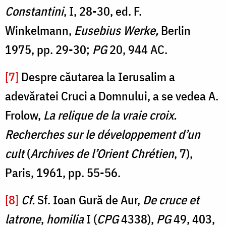
Constantini
, I, 28-30, ed. F.
Winkelmann,
Eusebius Werke,
Berlin
1975, pp. 29-30;
PG
20, 944 AC.
[7]
Despre căutarea la Ierusalim a
adevăratei Cruci a Domnului, a se vedea A.
Frolow,
La relique de la vraie croix.
Recherches sur le développement d’un
cult
(
Archives de l’Orient Chrétien
, 7),
Paris, 1961, pp. 55-56.
[8]
Cf.
Sf. Ioan Gură de Aur,
De cruce et
latrone
,
homilia
I (
CPG
4338),
PG
49, 403,