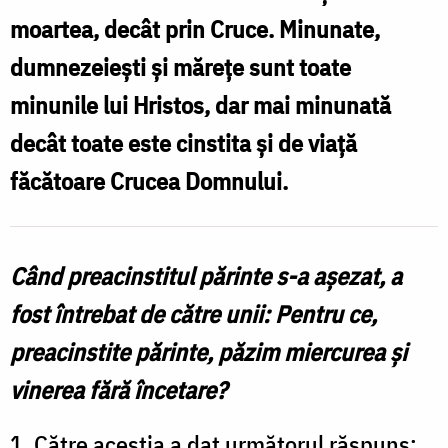
iadul
moartea, decât prin Cruce. Minunate,
se
l
dumnezeiești și mărețe sunt toate
golește,
H
minunile lui Hristos, dar mai minunată
Învierea
i
decât toate este cinstita și de viață
ni
se
făcătoare Crucea Domnului.
g
dăruiește
Î
și
n
Când preacinstitul părinte s-a așezat, a
porțile
fost întrebat de către unii: Pentru ce,
Raiului
d
preacinstite părinte, păzim miercurea și
ni
ș
se
vinerea fără încetare?
p
deschid
1. Către aceștia a dat următorul răspuns: