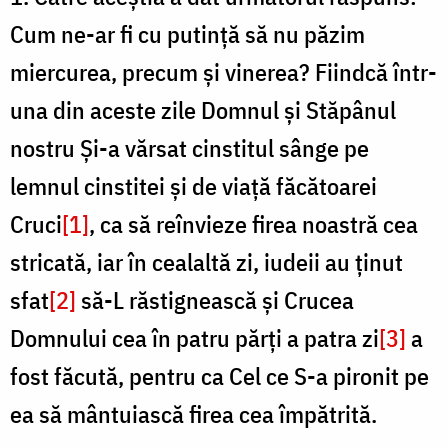
R
/
Cum ne-ar fi cu putință să nu păzim
n
Foto:
miercurea, precum și vinerea? Fiindcă într-
Florentina
una din aceste zile Domnul și Stăpânul
Mardari
/
nostru Și-a vărsat cinstitul sânge pe
F
lemnul cinstitei și de viață făcătoarei
P
Cruci
[1]
, ca să reînvieze firea noastră cea
S
stricată, iar în cealaltă zi, iudeii au ținut
C
sfat
[2]
să-L răstignească și Crucea
Domnului cea în patru părți a patra zi
[3]
a
fost făcută, pentru ca Cel ce S-a pironit pe
ea să mântuiască firea cea împătrită.