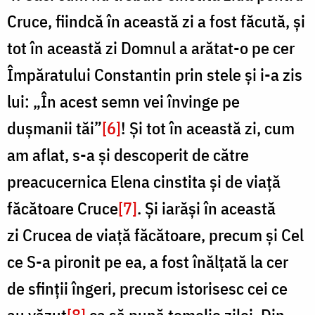
Cruce, fiindcă în această zi a fost făcută, și
tot în această zi Domnul a arătat-o pe cer
Împăratului Constantin prin stele și i-a zis
lui: „În acest semn vei învinge pe
dușmanii tăi”
[6]
! Și tot în această zi, cum
am aflat, s-a și descoperit de către
preacucernica Elena cinstita și de viață
făcătoare Cruce
[7]
. Și iarăși în această
zi Crucea de viață făcătoare, precum și Cel
ce S-a pironit pe ea, a fost înălțată la cer
de sfinții îngeri, precum istorisesc cei ce
au văzut
[8]
ca să pună temelie zilei. Din