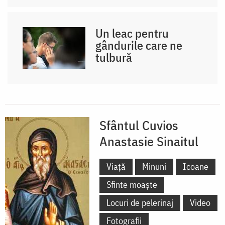
Un leac pentru
gândurile care ne
tulbură
Sfântul Cuvios
Anastasie Sinaitul
Viață
Minuni
Icoane
Sfinte moaște
Locuri de pelerinaj
Video
Fotografii