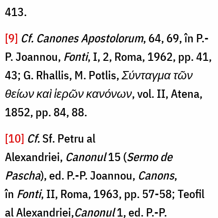
413.
[9]
Cf.
Canones Apostolorum
, 64, 69, în P.-
P. Joannou,
Fonti
, I, 2, Roma, 1962, pp. 41,
43; G. Rhallis, M. Potlis,
Σύνταγμα τῶν
θείων καὶ ἱερῶν κανόνων
, vol. II, Atena,
1852, pp. 84, 88.
[10]
Cf.
Sf. Petru al
Alexandriei,
Canonul
15 (
Sermo de
Pascha
), ed. P.-P. Joannou,
Canons
,
în
Fonti
, II, Roma, 1963, pp. 57-58; Teofil
al Alexandriei,
Canonul
1, ed. P.-P.