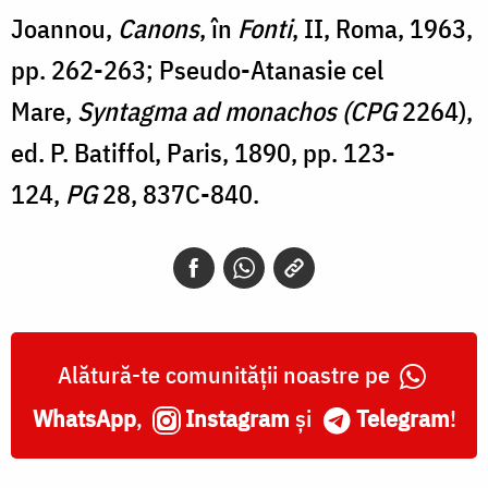
Joannou,
Canons
, în
Fonti
, II, Roma, 1963,
pp. 262-263; Pseudo-Atanasie cel
Mare,
Syntagma ad monachos (CPG
2264),
ed. P. Batiffol, Paris, 1890, pp. 123-
124,
PG
28, 837C-840.
Alătură-te comunității noastre pe
WhatsApp
,
Instagram
și
Telegram
!