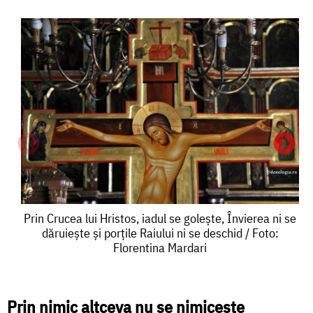
Prin
Prin Crucea lui Hristos, iadul se golește, Învierea ni se
dăruiește și porțile Raiului ni se deschid / Foto:
Crucea
Florentina Mardari
lui
Hristos,
Prin nimic altceva nu se nimicește
P