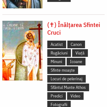
(✝) Înălțarea Sfintei
Cruci
Acatist
Canon
Rugăciuni
Viață
Minuni
Icoane
Sfinte moaște
Locuri de pelerinaj
Sfântul Munte Athos
Predici
Video
Fotografii