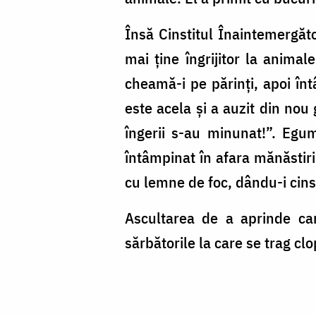
Însă Cinstitul Înaintemergăt
mai ţine îngrijitor la anima
cheamă-i pe părinţi, apoi înt
este acela şi a auzit din nou 
îngerii s-au minunat!”. Egum
întâmpinat în afara mănăstirii
cu lemne de foc, dându-i cins
Ascultarea de a aprinde can
sărbătorile la care se trag clo