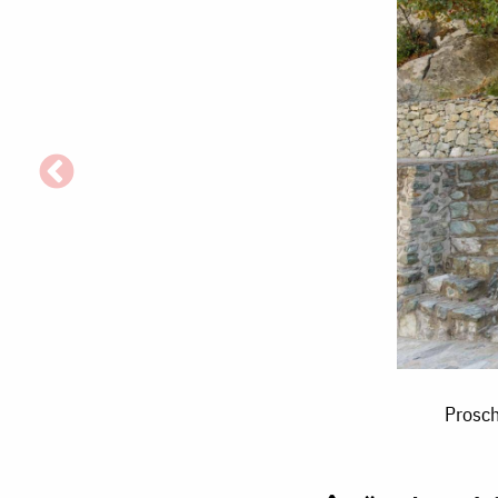
Proschinitarul
Proschi
Sfântului
Ioan