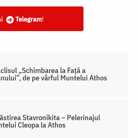
și
Telegram
!
clisul „Schimbarea la Față a
ului”, de pe vârful Muntelui Athos
stirea Stavronikita – Pelerinajul
ntelui Cleopa la Athos