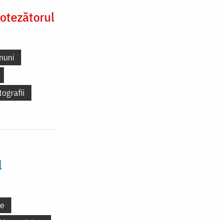
otezătorul
nuni
tografii
l
ne