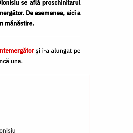
onisiu se află proschinitarul
emergător. De asemenea, aici a
in mănăstire.
Pr
Sf
aintemergător
şi i-a alungat pe
I
încă una.
Bo
d
la
Di
/
Fo
Pr
onisiu