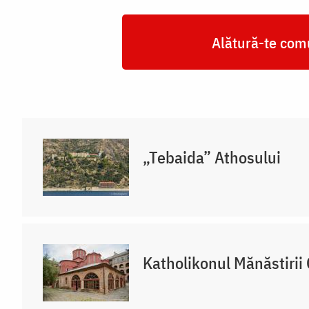
Alătură-te comu
„Tebaida” Athosului
Katholikonul Mănăstirii