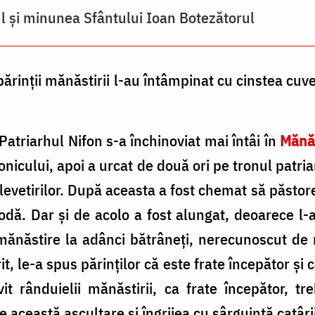
l și minunea Sfântului Ioan Botezătorul
părinţii mănăstirii l-au întâmpinat cu cinstea cuv
Patriarhul Nifon s-a închinoviat mai întâi în
Mănăs
alonicului, apoi a urcat de două ori pe tronul patri
levetirilor. După aceasta a fost chemat să păsto
odă. Dar şi de acolo a fost alungat, deoarece l
 mănăstire la adânci bătrâneţi, nerecunoscut de 
it, le-a spus părinţilor că este frate începător ş
vit rânduielii mănăstirii, ca frate începător, tr
e această ascultare şi îngrijea cu sârguinţă catâri