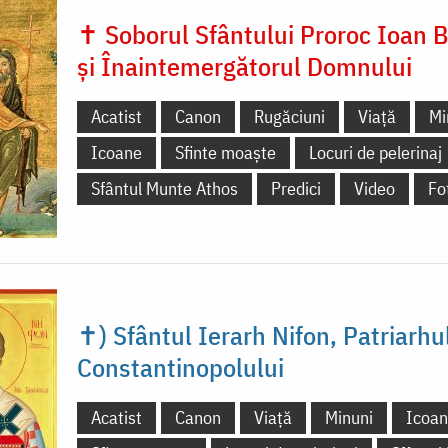
✝ Soborul Sfântului Proroc Ioan B
și Înaintemergătorul Domnului
Acatist
Canon
Rugăciuni
Viață
Mi
Icoane
Sfinte moaște
Locuri de pelerinaj
Sfântul Munte Athos
Predici
Video
Fo
✝) Sfântul Ierarh Nifon, Patriarhu
Constantinopolului
Acatist
Canon
Viață
Minuni
Icoa