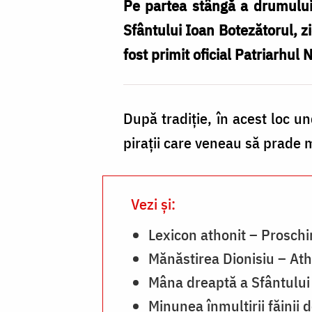
Botezătorul
Pe partea stângă a drumului 
de
Sfântului Ioan Botezătorul, z
la
fost primit oficial Patriarhul
Dionisiu
/
După tradiţie, în acest loc u
Foto:
piraţii care veneau să prade 
Pr.
Silviu
Cluci
Vezi și:
Lexicon athonit – Proschi
Mănăstirea Dionisiu – At
Mâna dreaptă a Sfântului
Minunea înmulţirii făinii 