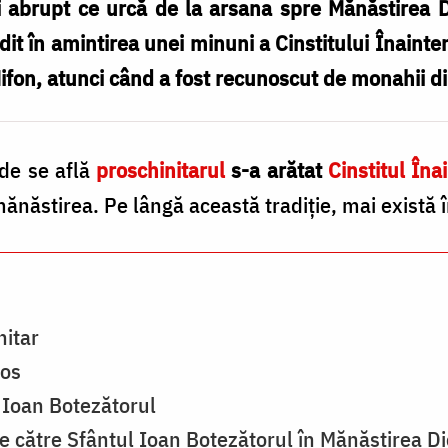
abrupt ce urcă de la arsana spre Mănăstirea Di
idit în amintirea unei minuni a Cinstitului Înaint
 Nifon, atunci când a fost recunoscut de monahii d
nde se află
proschinitarul
s-a arătat
Cinstitul În
mănăstirea. Pe lângă această tradiţie, mai există 
nitar
hos
 Ioan Botezătorul
de către Sfântul Ioan Botezătorul în Mănăstirea Di