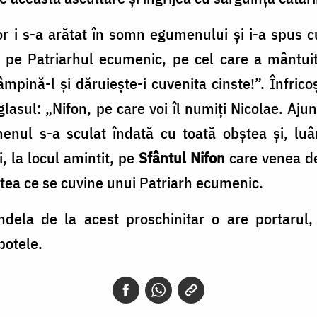
or i s-a arătat în somn egumenului şi i-a spus c
le pe Patriarhul ecumenic, pe cel care a mântuit
âmpină-l şi dăruieşte-i cuvenita cinste!”. Înfric
glasul: „Nifon, pe care voi îl numiţi Nicolae. Aj
enul s-a sculat îndată cu toată obştea şi, luâ
, la locul amintit, pe
Sfântul Nifon
care venea de
tea ce se cuvine unui Patriarh ecumenic.
dela de la acest proschinitar o are portarul
potele.