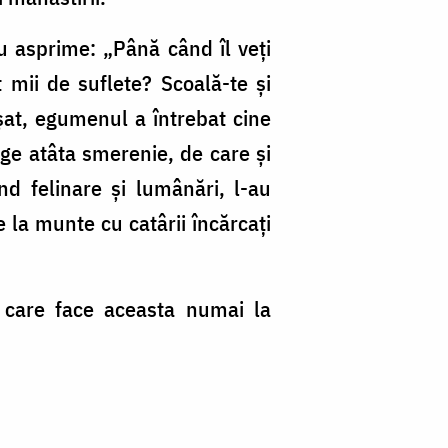
u asprime: „Până când îl veţi
 mii de suflete? Scoală-te şi
oşat, egumenul a întrebat cine
unge atâta smerenie, de care şi
nd felinare şi lumânări, l-au
 la munte cu catârii încărcaţi
, care face aceasta numai la