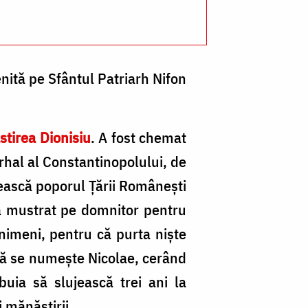
Si
Cl
enită pe Sfântul Patriarh Nifon
tirea Dionisiu
. A fost chemat
arhal al Constantinopolului, de
rească poporul Ţării Româneşti
-a mustrat pe domnitor pentru
nimeni, pentru că purta nişte
i că se numeşte Nicolae, cerând
ebuia să slujească trei ani la
i mănăstirii.