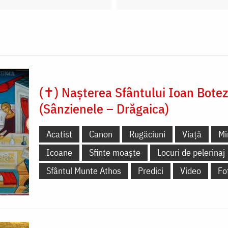
(✝) Nașterea Sfântului Ioan Botez
(Sânzienele – Drăgaica)
Acatist
Canon
Rugăciuni
Viață
Mi
Icoane
Sfinte moaște
Locuri de pelerinaj
Sfântul Munte Athos
Predici
Video
Fo