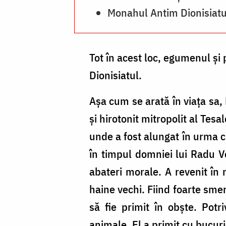
Monahul Antim Dionisiatu
Tot în acest loc, egumenul şi 
Dionisiatul.
Aşa cum se arată în viaţa sa, 
şi hirotonit mitropolit al Tes
unde a fost alungat în urma c
în timpul domniei lui Radu V
abateri morale. A revenit în
haine vechi. Fiind foarte smer
să fie primit în obşte. Potri
animale. El a primit cu bucuri