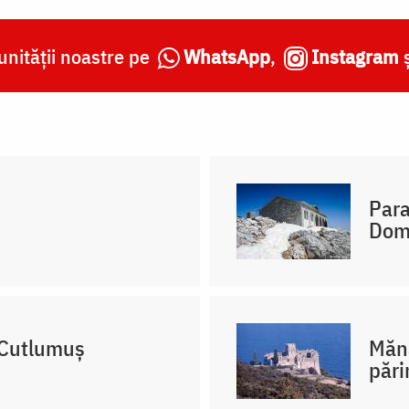
nității noastre pe
WhatsApp
,
Instagram
Para
Domn
 Cutlumuș
Mănă
pări