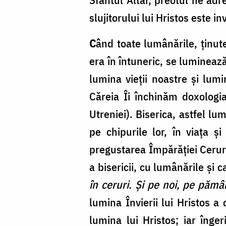
slujitorului lui Hristos este in
C
ând toate lumânările, ținut
era în întuneric, se luminează
lumina vieții noastre și lumi
Căreia Îi închinăm doxologia
Utreniei). Biserica, astfel l
pe chipurile lor, în viața ș
pregustarea Împărăției Ceruri
a bisericii, cu lumânările și
în ceruri. Și pe noi, pe pămâ
lumina Învierii lui Hristos a
lumina lui Hristos; iar înge