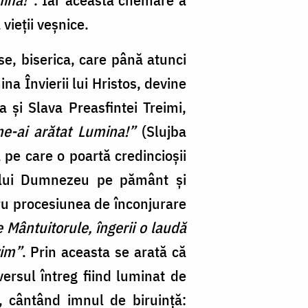
 vieții veșnice.
se, biserica, care până atunci
na Învierii lui Hristos, devine
a și Slava Preasfintei Treimi,
ne-ai arătat Lumina!”
(Slujba
 pe care o poartă credincioșii
iei lui Dumnezeu pe pământ și
tru procesiunea de înconjurare
e Mântuitorule, îngerii o laudă
vim”
. Prin aceasta se arată că
versul întreg fiind luminat de
e, cântând imnul de biruință: