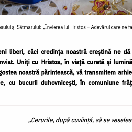
ului și Sătmarului: „Învierea lui Hristos – Adevărul care ne fa
 liberi, căci credința noastră creștină ne dă 
nviat. Uniți cu Hristos, în viață curată și lumi
gostea noastră părintească, vă transmitem arhie
e, cu bucurii duhovnicești, în comuniune frăț
„Cerurile, după cuviință, să se vesele