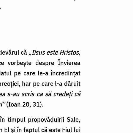
.
adevărul că
„Iisus este Hristos,
ce vorbește despre Învierea
tul pe care le-a încredințat
reoției, har pe care l-a dăruit
ea s-au scris ca să credeți că
i”
(Ioan 20, 31).
în timpul propovăduirii Sale,
El și în faptul că este Fiul lui