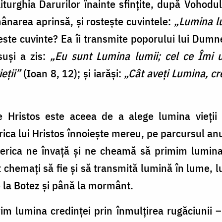
iturghia Darurilor înainte sfințite, după Vohodu
mânarea aprinsă, și rostește cuvintele:
„Lumina lu
este cuvinte? Ea îi transmite poporului lui Dumn
suși a zis:
„Eu sunt Lumina lumii; cel ce Îmi
eții”
(Ioan 8, 12); și iarăși:
„Cât aveți Lumina, cred
Hristos este aceea de a alege lumina vieții ș
serica lui Hristos înnoiește mereu, pe parcursul an
iserica ne învață și ne cheamă să primim lumin
t chemați să fie și să transmită lumină în lume, 
de la Botez și până la mormânt.
m lumina credinței prin înmulțirea rugăciunii – 