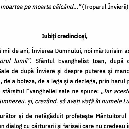
u moartea pe moarte călcând...”
(Troparul Învierii)
Iubiți credincioși,
 mii de ani, Învierea Domnului, noi mărturisim 
orul lumii”
. Sfântul Evanghelist Ioan, după 
Sale de după Înviere și despre puterea și manda
 de a boteza, de a lega și a dezlega, prin harul p
re sfârșitul Evangheliei sale ne spune:
„Iar acest
 Dumnezeu, și, crezând, să aveți viață în numele Lu
rător și de netăgăduit profețește Mântuitorul 
 dialog cu cărturarii și fariseii care nu credeau în 