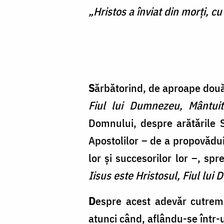
„Hristos a înviat din morți, c
S
ărbătorind, de aproape două
Fiul lui Dumnezeu, Mântuit
Domnului, despre arătările 
Apostolilor – de a propovădui,
lor și succesorilor lor –, sp
Iisus este Hristosul, Fiul lui
D
espre acest adevăr cutremu
atunci când, aflându-se într-un