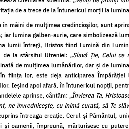
vitația de a trece de la întunericul morții la lumina
e în mâini de mulțimea credincioșilor, sunt aprin
; iar lumina galben-aurie, care simbolizează lumi
na lumii întregi, Hristos fiind Lumină din Lumin
 de la sfârșitul Utreniei:
„Slavă Ție, Celui ce 
uminată de mulțimea lumânărilor, dar și de lumina
i în ființa lor, este deja anticiparea Împărăț
lor. Ieșind apoi afară, în întunericul nopții, pen
 candelele aprinse, cântăm:
„Învierea Ta, Hristoas
nt, ne învrednicește, cu inimă curată, să Te slă
 cuprins întreaga creație, Cerul și Pământul, uni
rii și oamenii, împreună, mărturisesc cu puter