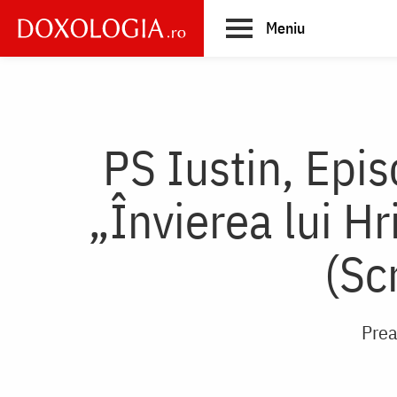
Skip
Meniu
to
main
Main
content
navigation
PS Iustin, Epi
„Învierea lui Hr
(Sc
Prea