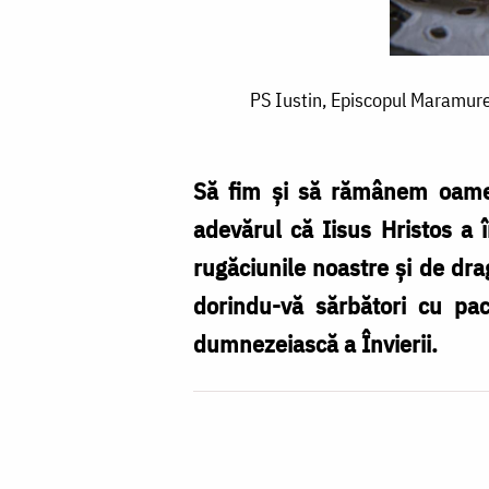
PS
PS Iustin, Episcopul Maramureș
Iustin,
Episcopul
Maramureșului
Să fim și să rămânem oameni
și
adevărul că Iisus Hristos a î
Sătmarului:
rugăciunile noastre și de dra
„Învierea
dorindu-vă sărbători cu pac
lui
dumnezeiască a Învierii.
Hristos
–
Adevărul