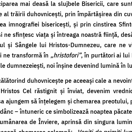
ciparea mai deasă la slujbele Bisericii, care su
al trăirii duhovnicești, prin împărtășirea din cu
 imnografiei bisericești, și prin cinstirea Sfinte
 ne sfințesc viața și întreaga noastră ființă, d
ul și Sângele lui Hristos-Dumnezeu, care ne vi
și ne transformă în
„hristofori”
, în purtători ai lui
ale dumnezeiești, noi înșine devenind lumină în 
călătorind duhovnicește pe aceeași cale a nevoințe
ristos Cel răstignit și înviat, devenim vredni
șa ajungem să înțelegem și chemarea preotului, 
 adânc – întuneric ce simbolizează noaptea păcat
lumânarea de Înviere, aprinsă din singura lumi
dresează chemarea solemnă:
„Veniți de primiți lu