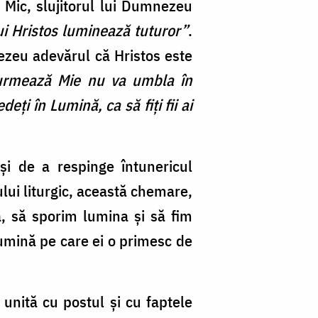
l Mic, slujitorul lui Dumnezeu
i Hristos luminează tuturor”
.
ezeu adevărul că Hristos este
 urmează Mie nu va umbla în
eți în Lumină, ca să fiți fii ai
i de a respinge întunericul
ului liturgic, această chemare,
a, să sporim lumina și să fim
lumină pe care ei o primesc de
unită cu postul și cu faptele