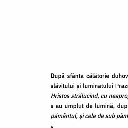
care
ne
face
liberi!”
/
Foto:
Oana
Nechifor
D
upă sfânta călătorie duhovn
slăvitului și luminatului Pra
Hristos strălucind, cu neapro
s-au umplut de lumină, dup
pământul, și cele de sub pă