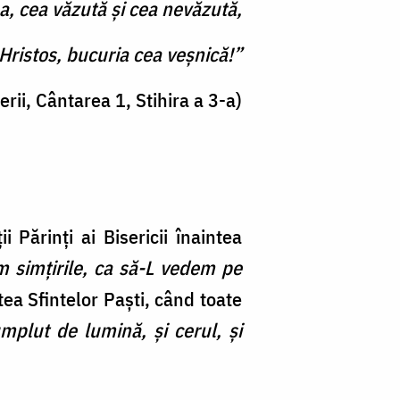
a, cea văzută și cea nevăzută,
 Hristos, bucuria cea veșnică!”
rii, Cântarea 1, Stihira a 3-a)
 Părinți ai Bisericii înaintea
m simțirile, ca să-L vedem pe
tea Sfintelor Paști, când toate
plut de lumină, și cerul, și