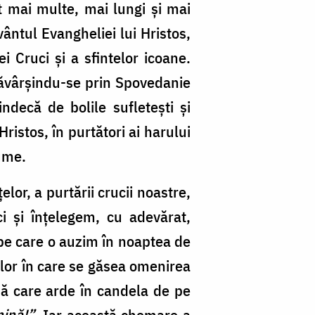
nt mai multe, mai lungi și mai
vântul Evangheliei lui Hristos,
i Cruci și a sfintelor icoane.
esăvârșindu-se prin Spovedanie
ndecă de bolile sufletești și
 Hristos, în purtători ai harului
lume.
lor, a purtării crucii noastre,
ci și înțelegem, cu adevărat,
pe care o auzim în noaptea de
elor în care se găsea omenirea
nă care arde în candela de pe
mină!”
. Iar această chemare a