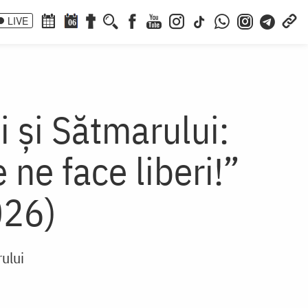
LIVE
06
 și Sătmarului:
 ne face liberi!”
026)
ului