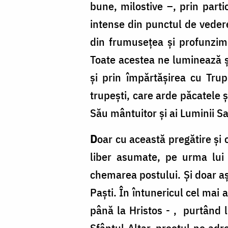
bune, milostive –, prin parti
intense din punctul de vedere 
din frumusețea și profunzimea
Toate acestea ne luminează și
și prin împărtășirea cu Trup
trupești, care arde păcatele 
Său mântuitor și ai Luminii S
D
oar cu această pregătire și 
liber asumate, pe urma lui H
chemarea postului. Și doar a
Paști. În întunericul cel mai
până la Hristos - , purtând 
Sfântul Altar, preotul ne a