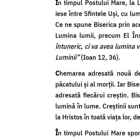
Î
n timpul Postului Mare, la L
iese între Sfintele Uși, cu lu
Ce ne spune Biserica prin ac
Lumina lumii, precum El În
întuneric, ci va avea lumina vi
Luminii”
(Ioan 12, 36).
C
hemarea adresată nouă de 
păcatului și al morții. Iar Bi
adresată fiecărui creștin. B
lumină în lume. Creștinii sun
la Hristos în toată viața lor, 
Î
n timpul Postului Mare spori