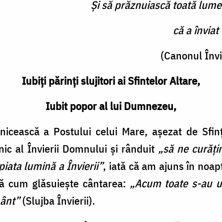
Și să prăznuiască toată lume
că a înviat
(Canonul Învie
Iubiți părinți slujitori ai Sfintelor Altare,
Iubit popor al lui Dumnezeu,
icească a Postului celui Mare, așezat de Sfinții
znic al Învierii Domnului și rânduit
„să ne curăți
piata lumină a Învierii”
, iată că am ajuns în noap
ă cum glăsuiește cântarea:
„Acum toate s-au um
mânt”
(Slujba Învierii).