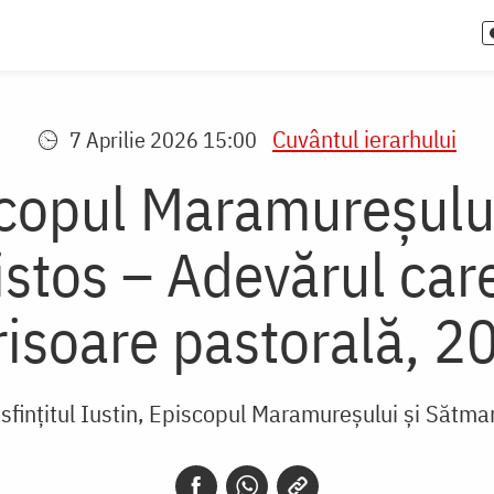
Cuvântul ierarhului
7 Aprilie 2026 15:00
scopul Maramureșului
istos – Adevărul care
risoare pastorală, 2
sfințitul Iustin, Episcopul Maramureșului și Sătmar