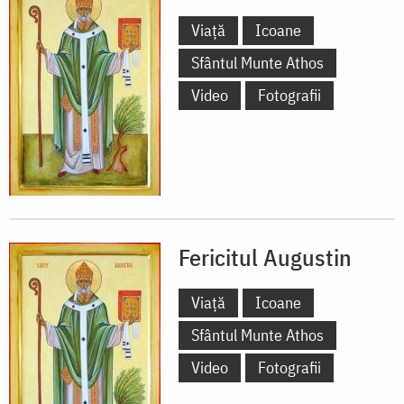
Viață
Icoane
Sfântul Munte Athos
Video
Fotografii
Fericitul Augustin
Viață
Icoane
Sfântul Munte Athos
Video
Fotografii