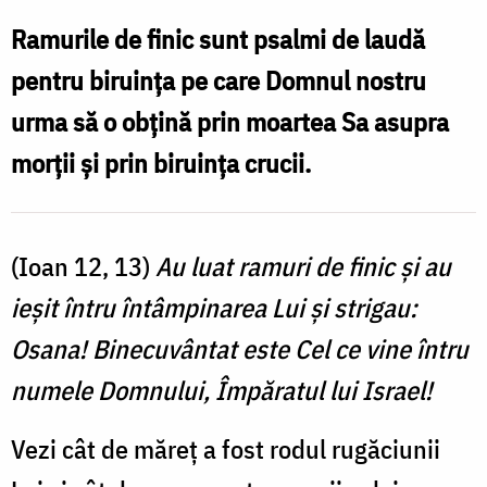
finic
Ramurile de finic sunt psalmi de laudă
sunt
pentru biruinţa pe care Domnul nostru
psalmii
urma să o obţină prin moartea Sa asupra
de
morţii şi prin biruinţa crucii.
laudă
pentru
biruinţă
(Ioan 12, 13)
Au luat ramuri de finic şi au
ieşit întru întâmpinarea Lui şi strigau:
Osana! Binecuvântat este Cel ce vine întru
numele Domnului, Împăratul lui Israel!
Vezi cât de măreţ a fost rodul rugăciunii