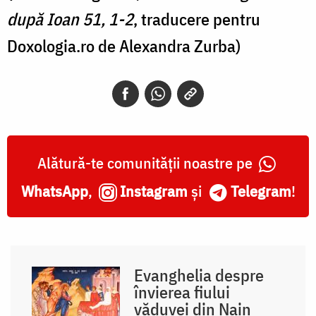
după Ioan 51, 1-2
, traducere pentru
Doxologia.ro de Alexandra Zurba)
Alătură-te comunității noastre pe
WhatsApp
,
Instagram
și
Telegram
!
Evanghelia despre
învierea fiului
văduvei din Nain