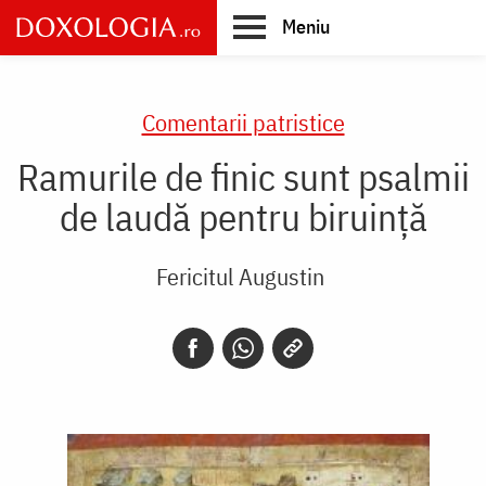
Skip
Meniu
to
main
Main
content
navigation
Comentarii patristice
Ramurile de finic sunt psalmii
de laudă pentru biruinţă
Fericitul Augustin