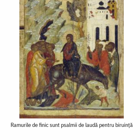
Ramurile
Ramurile de finic sunt psalmii de laudă pentru biruinţă
de