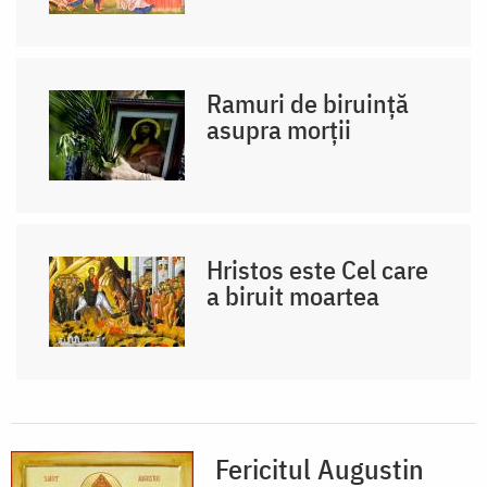
Ramuri de biruinţă
asupra morţii
Hristos este Cel care
a biruit moartea
Fericitul Augustin