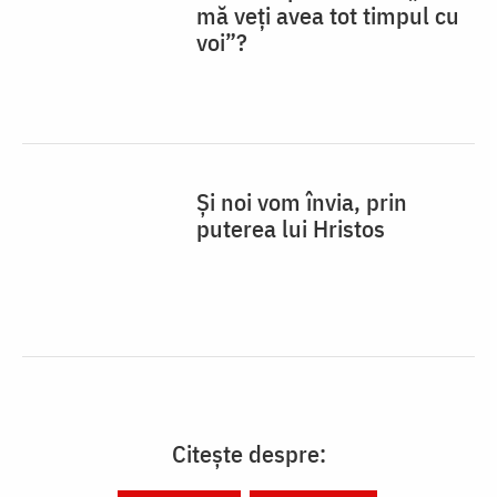
mă veţi avea tot timpul cu
voi”?
Și noi vom învia, prin
puterea lui Hristos
Citește despre: