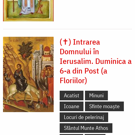
(✝) Intrarea
Domnului în
Ierusalim. Duminica a
6-a din Post (a
Floriilor)
Acatist
Minuni
Icoane
Sfinte moaște
Locuri de pelerinaj
Sfântul Munte Athos