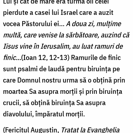
Lui şi cât de mare era turma oii celei
pierdute a casei lui Israel care a auzit
vocea Păstorului ei…
A doua zi, mulţime
multă, care venise la sărbătoare, auzind că
Iisus vine în Ierusalim, au luat ramuri de
finic…
(Ioan 12, 12-13) Ramurile de finic
sunt psalmi de laudă pentru biruinţa pe
care Domnul nostru urma să o obţină prin
moartea Sa asupra morţii şi prin biruinţa
crucii, să obţină biruinţa Sa asupra
diavolului, împăratul morţii.
(Fericitul Augustin,
Tratat la Evanghelia