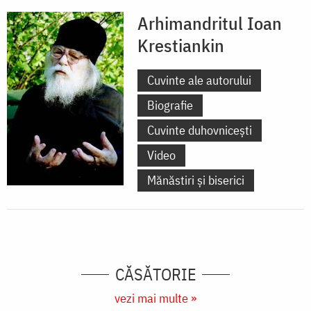
Arhimandritul Ioan
Krestiankin
Cuvinte ale autorului
Biografie
Cuvinte duhovnicești
Video
Mănăstiri și biserici
CĂSĂTORIE
vezi mai multe »