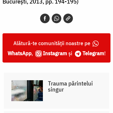
Bucureşti, 2013, pp. 194-195)
Alătură-te comunității noastre pe
WhatsApp
,
Instagram
și
Telegram
!
Trauma părintelui
singur