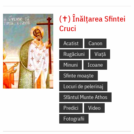
(✝) Înălțarea Sfintei
Cruci
Acatist
Canon
Rugăciuni
Viață
Minuni
Icoane
Sfinte moaște
Locuri de pelerinaj
Sfântul Munte Athos
Predici
Video
Fotografii