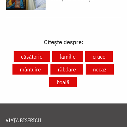
Citește despre:
căsătorie
familie
cruce
mântuire
răbdare
necaz
boală
VIAȚA BISERICII