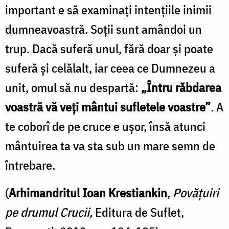
important e să examinaţi intenţiile inimii
dumneavoastră. Soţii sunt amândoi un
trup. Dacă suferă unul, fără doar şi poate
suferă şi celălalt, iar ceea ce Dumnezeu a
unit, omul să nu despartă:
„Întru răbdarea
voastră vă veţi mântui sufletele voastre”
.
A
te coborî de pe cruce e uşor, însă atunci
mântuirea ta va sta sub un mare semn de
întrebare.
(
Arhimandritul Ioan Krestiankin
,
Povăţuiri
pe drumul Crucii,
Editura de Suflet,