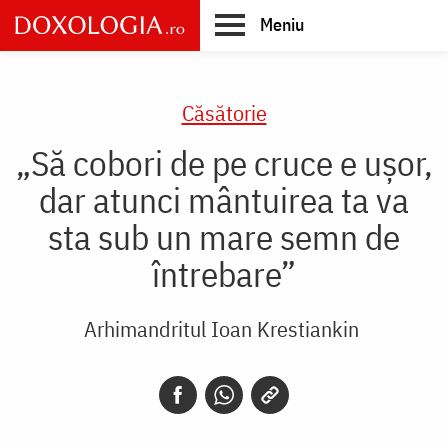
Skip
Meniu
to
main
Main
content
navigation
Căsătorie
„Să cobori de pe cruce e ușor,
dar atunci mântuirea ta va
sta sub un mare semn de
întrebare”
Arhimandritul Ioan Krestiankin