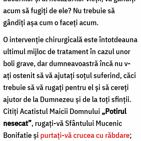
de
acum să fugiţi de ele? Nu trebuie să
întrebare”
gândiţi aşa cum o faceţi acum.
/
Foto:
O intervenţie chirurgicală este întotdeauna
Alexandru
ultimul mijloc de tratament în cazul unor
Ștefănescu
boli grave, dar dumneavoastră încă nu v-
aţi ostenit să vă ajutaţi soţul suferind, căci
trebuie să vă rugaţi pentru el şi să cereţi
ajutor de la Dumnezeu şi de la toţi sfinţii.
Citiţi Acatistul Maicii Domnului
„Potirul
nesecat”
, rugaţi-vă Sfântului Mucenic
Bonifatie şi
purtaţi-vă crucea cu răbdare
;