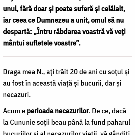
cruce
unul, fără doar și poate suferă și celălalt,
e
iar ceea ce Dumnezeu a unit, omul să nu
ușor,
despartă: „Întru răbdarea voastră vă veți
dar
mântui sufletele voastre”.
atunci
mântuirea
ta
Draga mea N., aţi trăit 20 de ani cu soţul şi
va
au fost în această viaţă şi bucurii, dar şi
sta
necazuri.
sub
un
Acum e
perioada necazurilor
. De ce, dacă
mare
la Cununie soţii beau până la fund paharul
semn
bucuriilor şi al necazurilor vieţii, vă gândiţi