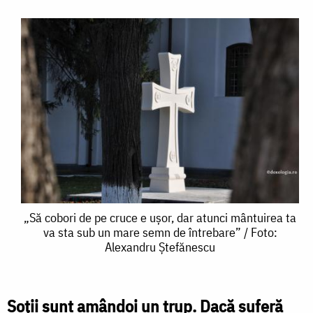
„Să
„Să cobori de pe cruce e ușor, dar atunci mântuirea ta
va sta sub un mare semn de întrebare” / Foto:
cobori
Alexandru Ștefănescu
de
pe
Soții sunt amândoi un trup. Dacă suferă