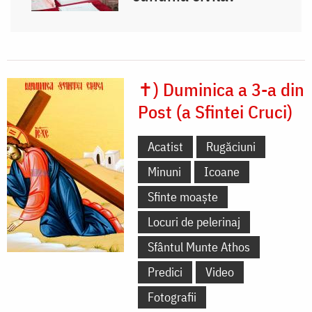
✝) Duminica a 3-a din
Post (a Sfintei Cruci)
Acatist
Rugăciuni
Minuni
Icoane
Sfinte moaște
Locuri de pelerinaj
Sfântul Munte Athos
Predici
Video
Fotografii