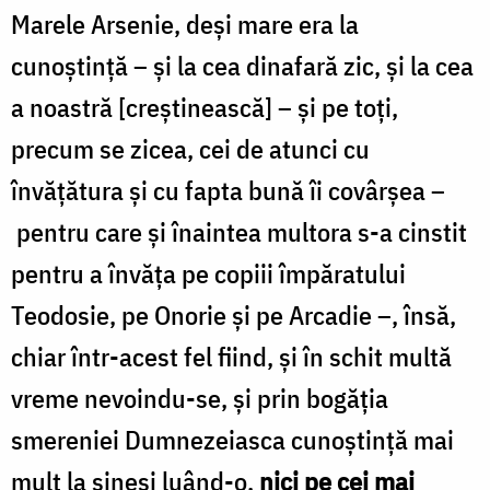
Marele Arsenie, deşi mare era la
de
folos
cunoştinţă – şi la cea dinafară zic, şi la cea
/
a noastră [creştinească] – şi pe toţi,
Foto:
precum se zicea, cei de atunci cu
Oana
învăţătura şi cu fapta bună îi covârşea –
Nechifor
pentru care şi îna­intea multora s-a cinstit
pentru a învăţa pe copiii împăratului
Teodosie, pe Onorie şi pe Arcadie –, însă,
chiar într-acest fel fiind, şi în schit multă
vreme nevoindu-se, şi prin bogă­ţia
smereniei Dumnezeiasca cunoştinţă mai
mult la sineşi luând-o,
nici pe cei mai