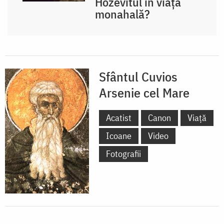
Hozevitul în viața
monahală?
Sfântul Cuvios
Arsenie cel Mare
Acatist
Canon
Viață
Icoane
Video
Fotografii