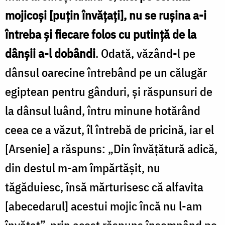
mojicoşi [puţin învăţaţi], nu se ruşina a-i
între­ba şi fiecare folos cu putinţă de la
dânşii a-l dobândi
. Odată, văzând-l pe
dânsul oareci­ne întrebând pe un călugăr
egiptean pentru gânduri, şi răspunsuri de
la dânsul luând, întru minune hotărând
ceea ce a văzut, îl în­trebă de pricină, iar el
[Arsenie] a răspuns: „Din învăţătură adică,
din destul m-am împărtăşit, nu
tăgăduiesc, însă mărturisesc că alfavita
[abecedarul] acestui mojic încă nu l-am
învăţat”, prin acest răspuns însemnând pe