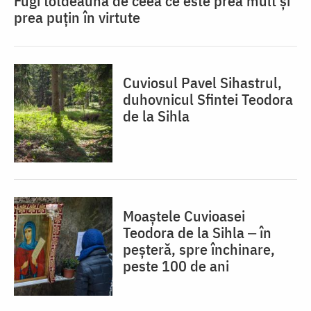
Fugi totdeauna de ceea ce este prea mult și
prea puțin în virtute
Cuviosul Pavel Sihastrul,
duhovnicul Sfintei Teodora
de la Sihla
Moaștele Cuvioasei
Teodora de la Sihla ‒ în
peșteră, spre închinare,
peste 100 de ani