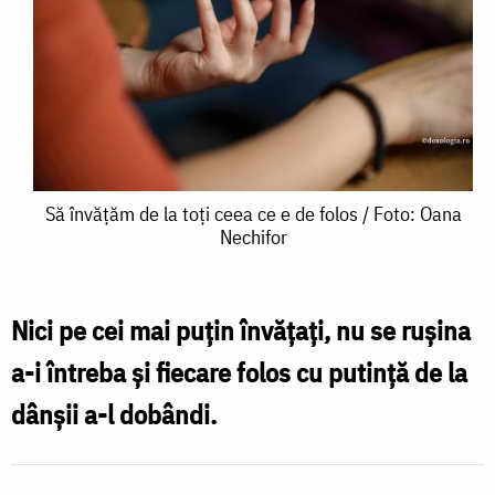
Să
Să învățăm de la toți ceea ce e de folos / Foto: Oana
Nechifor
învățăm
de
la
Nici pe cei mai puțin învățați, nu se rușina
toți
a-i între­ba și fiecare folos cu putință de la
ceea
dânșii a-l dobândi.
ce
e