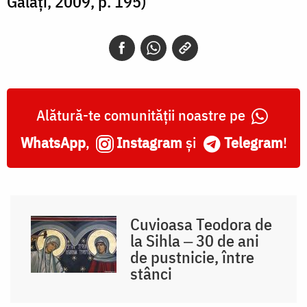
Galați, 2009, p. 195)
Alătură-te comunității noastre pe
WhatsApp
,
Instagram
și
Telegram
!
Cuvioasa Teodora de
la Sihla ‒ 30 de ani
de pustnicie, între
stânci