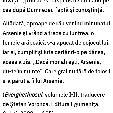
cea după Dumnezeu faptă şi cunoştinţă.
Altădată, aproape de râu venind minunatul
Arsenie şi vrând a trece cu lun­trea, o
femeie arăpoaică s-a apucat de cojocul lui,
iar el, cumplit şi iute certând-o pe dânsa,
aceea a zis: „Dacă monah eşti, Arsenie,
du-te în munte”. Care grai nu fără de folos i
s-a părut a fi lui Arsenie.
(
Everghetinosul
, volumele I-II, traducere
de Ștefan Voronca, Editura Egumenița,