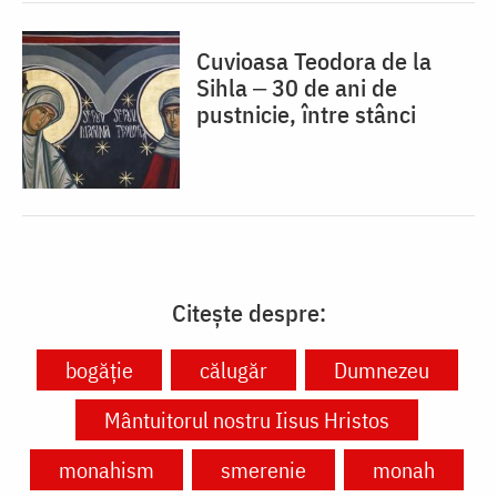
Cuvioasa Teodora de la
Sihla ‒ 30 de ani de
pustnicie, între stânci
Citește despre:
bogăție
călugăr
Dumnezeu
Mântuitorul nostru Iisus Hristos
monahism
smerenie
monah