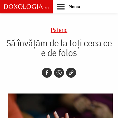
Skip
Meniu
to
main
Main
content
navigation
Pateric
Să învățăm de la toți ceea ce
e de folos