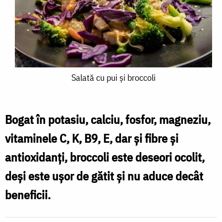
Salată
Salată cu pui și broccoli
cu
pui
Bogat în potasiu, calciu, fosfor, magneziu,
și
vitaminele C, K, B9, E, dar și fibre și
broccoli
antioxidanți, broccoli este deseori ocolit,
deși este ușor de gătit și nu aduce decât
beneficii.