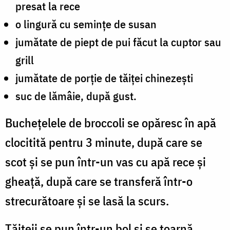
presat la rece
o lingură cu semințe de susan
jumătate de piept de pui făcut la cuptor sau
grill
jumătate de porție de tăiței chinezești
suc de lămâie, după gust.
Buchețelele de broccoli se opăresc în apă
clocitită pentru 3 minute, după care se
scot și se pun într-un vas cu apă rece și
gheață, după care se transferă într-o
strecurătoare și se lasă la scurs.
Tăițeii se pun într-un bol și se toarnă