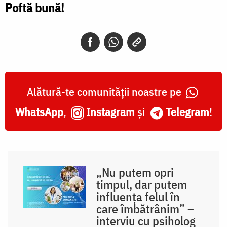
Poftă bună!
Alătură-te comunității noastre pe
WhatsApp
,
Instagram
și
Telegram
!
„Nu putem opri
timpul, dar putem
influența felul în
care îmbătrânim” –
interviu cu psiholog