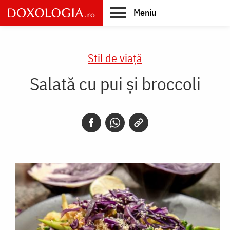
Skip
Meniu
to
main
Main
content
navigation
Stil de viaţă
Salată cu pui și broccoli