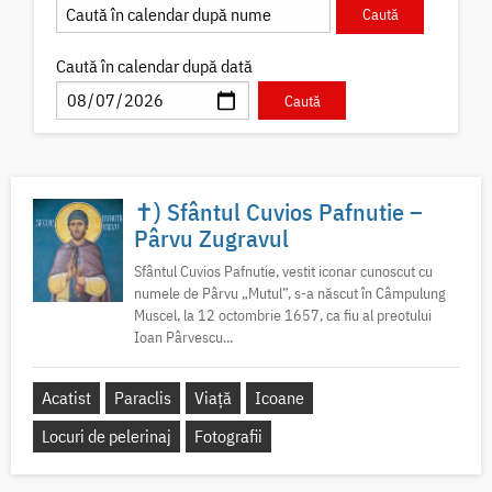
Caută în calendar după dată
✝) Sfântul Cuvios Pafnutie –
Pârvu Zugravul
Sfântul Cuvios Pafnutie, vestit iconar cunoscut cu
numele de Pârvu „Mutul”, s-a născut în Câmpulung
Muscel, la 12 octombrie 1657, ca fiu al preotului
Ioan Pârvescu...
Acatist
Paraclis
Viață
Icoane
Locuri de pelerinaj
Fotografii