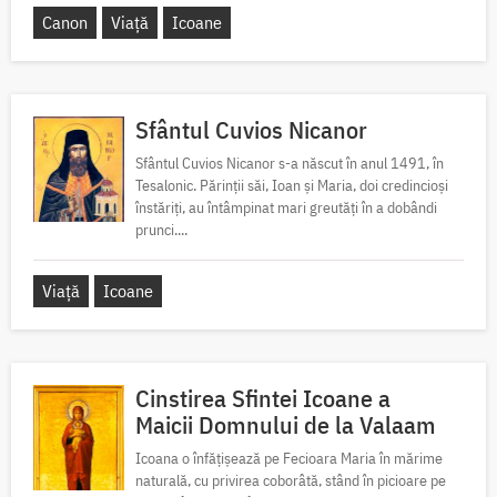
Canon
Viață
Icoane
Sfântul Cuvios Nicanor
Sfântul Cuvios Nicanor s-a născut în anul 1491, în
Tesalonic. Părinții săi, Ioan și Maria, doi credincioși
înstăriți, au întâmpinat mari greutăți în a dobândi
prunci....
Viață
Icoane
Cinstirea Sfintei Icoane a
Maicii Domnului de la Valaam
Icoana o înfățișează pe Fecioara Maria în mărime
naturală, cu privirea coborâtă, stând în picioare pe