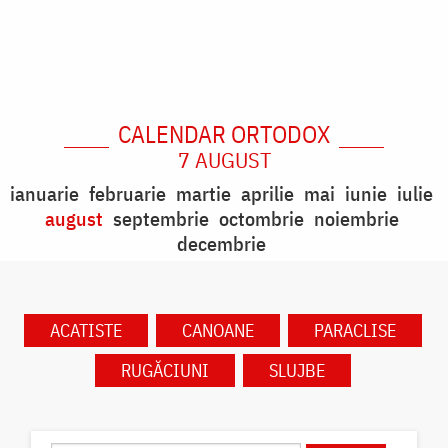
CALENDAR ORTODOX
7 AUGUST
ianuarie
februarie
martie
aprilie
mai
iunie
iulie
august
septembrie
octombrie
noiembrie
decembrie
ACATISTE
CANOANE
PARACLISE
RUGĂCIUNI
SLUJBE