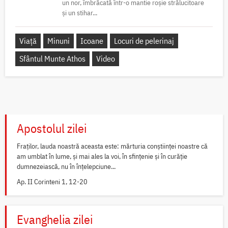
un nor, îmbrăcată într-o mantie roșie strălucitoare
și un stihar...
Viață
Minuni
Icoane
Locuri de pelerinaj
Sfântul Munte Athos
Video
Apostolul zilei
Fraților, lauda noastră aceasta este: mărturia conștiinței noastre că
am umblat în lume, și mai ales la voi, în sfințenie și în curăție
dumnezeiască, nu în înțelepciune...
Ap. II Corinteni 1, 12-20
Evanghelia zilei