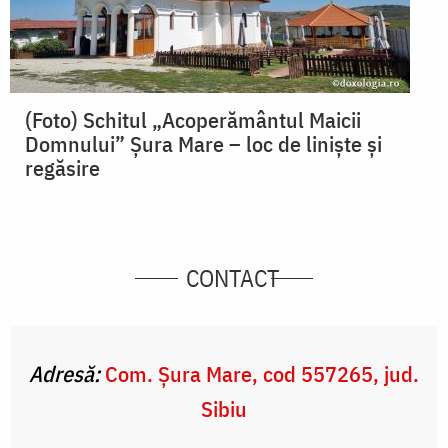
(Foto) Schitul „Acoperământul Maicii
Domnului” Șura Mare – loc de liniște și
regăsire
CONTACT
Adresă:
Com. Şura Mare, cod 557265, jud.
Sibiu