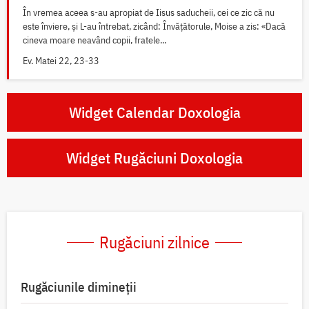
În vremea aceea s-au apropiat de Iisus saducheii, cei ce zic că nu
este înviere, și L-au întrebat, zicând: Învățătorule, Moise a zis: «Dacă
cineva moare neavând copii, fratele...
Ev. Matei 22, 23-33
Widget Calendar Doxologia
Widget Rugăciuni Doxologia
Rugăciuni zilnice
Rugăciunile dimineții