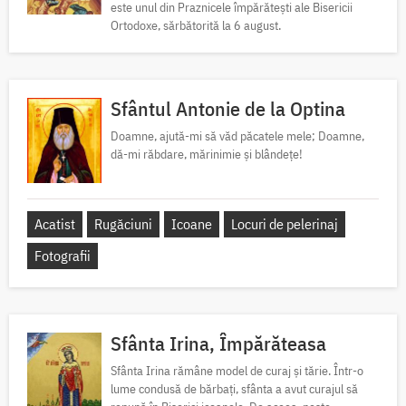
este unul din Praznicele împărătești ale Bisericii
Ortodoxe, sărbătorită la 6 august.
Sfântul Antonie de la Optina
Doamne, ajută-mi să văd păcatele mele; Doamne,
dă-mi răbdare, mărinimie şi blândeţe!
Acatist
Rugăciuni
Icoane
Locuri de pelerinaj
Fotografii
Sfânta Irina, Împărăteasa
Sfânta Irina rămâne model de curaj și tărie. Într-o
lume condusă de bărbați, sfânta a avut curajul să