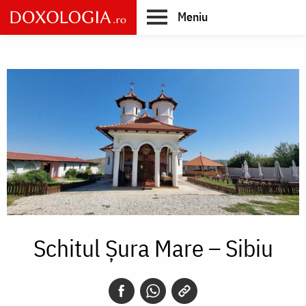
Skip
Meniu
to
main
Main
content
navigation
Schitul Șura Mare – Sibiu