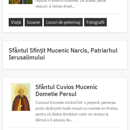
repună în Biserici icoanele. De aceea, peste
veacuri, a rămas drept...
Viață
Icoane
Locuri de pelerinaj
Fotografii
Sfântul Sfinţit Mucenic Narcis, Patriarhul
Ierusalimului
Sfântul Cuvios Mucenic
Dometie Persul
Cuviosul Dometie intrând într-o peșteră, petrecea
acolo săvârșind multe minuni cu numele lui Hristos,
pentru că dădea tămăduiri celor ce veneau la
dânsul și îi aducea de...