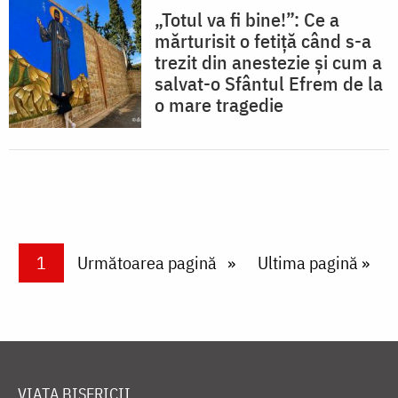
„Totul va fi bine!”: Ce a
mărturisit o fetiță când s-a
trezit din anestezie și cum a
salvat-o Sfântul Efrem de la
o mare tragedie
Paginare
Current page
1
Next page
Următoarea pagină
Last page
Ultima pagină »
VIAȚA BISERICII