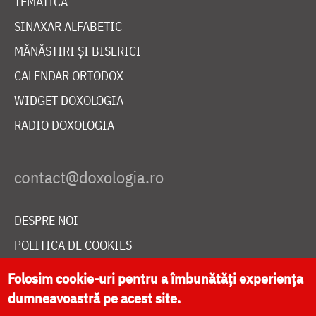
TEMATICĂ
SINAXAR ALFABETIC
MĂNĂSTIRI ȘI BISERICI
CALENDAR ORTODOX
WIDGET DOXOLOGIA
RADIO DOXOLOGIA
DESPRE NOI
POLITICA DE COOKIES
DONEAZĂ ONLINE PENTRU CATEDRALA NAȚIONALĂ
Folosim cookie-uri pentru a îmbunătăți experiența
dumneavoastră pe acest site.