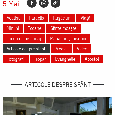
5 Mai
Acatist
Paraclis
Rugăciuni
Viață
Minuni
Icoane
Sfinte moaște
Locuri de pelerinaj
Mănăstiri și biserici
Articole despre sfânt
Predici
Video
Fotografii
Tropar
Evanghelie
Apostol
ARTICOLE DESPRE SFÂNT