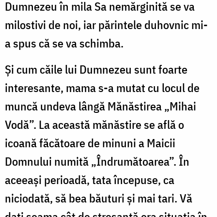
Dumnezeu în mila Sa nemărginită se va
milostivi de noi, iar părintele duhovnic mi-
a spus că se va schimba.
Și cum căile lui Dumnezeu sunt foarte
interesante, mama s-a mutat cu locul de
muncă undeva lângă Mănăstirea „Mihai
Vodă”. La această mănăstire se află o
icoană făcătoare de minuni a Maicii
Domnului numită „Îndrumătoarea”. În
aceeași perioadă, tata începuse, ca
niciodată, să bea băuturi și mai tari. Vă
dați seama cât de stresantă era situația în