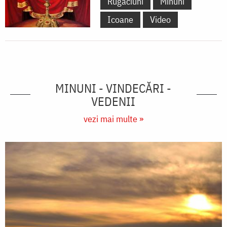
Rugăciuni
Minuni
Icoane
Video
MINUNI - VINDECĂRI -
VEDENII
vezi mai multe »