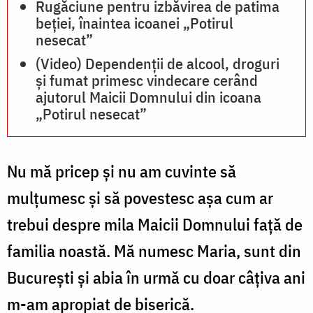
Rugăciune pentru izbăvirea de patima
beției, înaintea icoanei „Potirul
nesecat”
(Video) Dependenții de alcool, droguri
și fumat primesc vindecare cerând
ajutorul Maicii Domnului din icoana
„Potirul nesecat”
Nu mă pricep și nu am cuvinte să
mulțumesc și să povestesc așa cum ar
trebui despre mila Maicii Domnului față de
familia noastă. Mă numesc Maria, sunt din
București și abia în urmă cu doar câțiva ani
m-am apropiat de biserică.