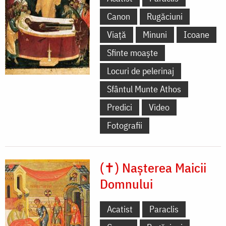
Canon
Rugăciuni
Viață
Minuni
Icoane
Sfinte moaște
Locuri de pelerinaj
Sfântul Munte Athos
Predici
Video
Fotografii
(✝) Nașterea Maicii
Domnului
Acatist
Paraclis