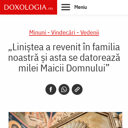
Skip
Meniu
to
main
Main
content
navigation
Minuni - Vindecări - Vedenii
„Liniștea a revenit în familia
noastră și asta se datorează
milei Maicii Domnului”