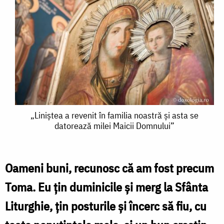
„Liniștea
„Liniștea a revenit în familia noastră și asta se
datorează milei Maicii Domnului”
a
revenit
în
Oameni buni, recunosc că am fost precum
familia
Toma. Eu țin duminicile și merg la Sfânta
noastră
Liturghie, țin posturile și încerc să fiu, cu
și