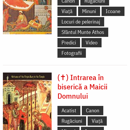
Canon
Rugăciuni
Viață
Minuni
Icoane
Locuri de pelerinaj
Sfântul Munte Athos
Predici
Video
Fotografii
(✝) Intrarea în
biserică a Maicii
Domnului
Acatist
Canon
Rugăciuni
Viață