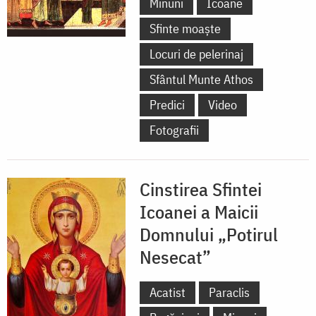
Minuni
Icoane
Sfinte moaște
Locuri de pelerinaj
Sfântul Munte Athos
Predici
Video
Fotografii
Cinstirea Sfintei
Icoanei a Maicii
Domnului „Potirul
Nesecat”
Acatist
Paraclis