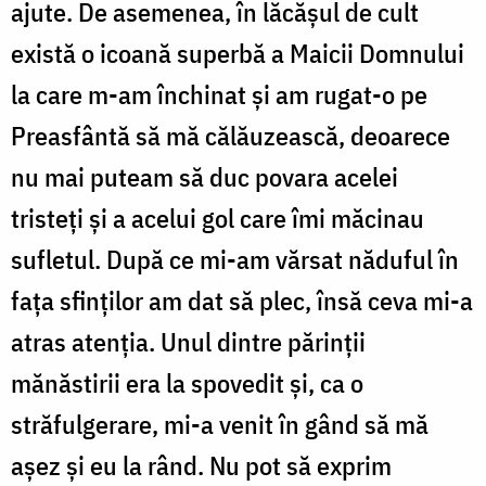
ajute. De asemenea, în lăcășul de cult
există o icoană superbă a Maicii Domnului
la care m-am închinat și am rugat-o pe
Preasfântă să mă călăuzească, deoarece
nu mai puteam să duc povara acelei
tristeți și a acelui gol care îmi măcinau
sufletul. După ce mi-am vărsat năduful în
fața sfinților am dat să plec, însă ceva mi-a
atras atenția. Unul dintre părinții
mănăstirii era la spovedit și, ca o
străfulgerare, mi-a venit în gând să mă
așez și eu la rând. Nu pot să exprim