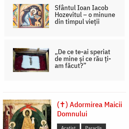
Sfântul Ioan Iacob
Hozevitul – o minune
din timpul vieții
„De ce te-ai speriat
de mine și ce rău ți-
am făcut?”
(✝) Adormirea Maicii
Domnului
Acatist
Paraclis