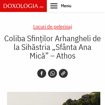
Skip
Meniu
to
main
Main
content
navigation
Locuri de pelerinaj
Coliba Sfinților Arhangheli de
la Sihăstria „Sfânta Ana
Mică” – Athos