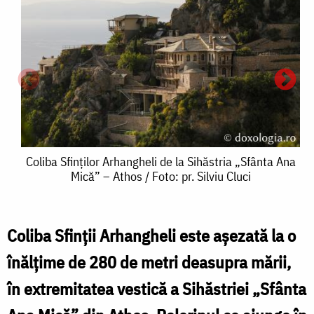
Coliba
Coliba Sfinților Arhangheli de la Sihăstria „Sfânta Ana
Mică” – Athos / Foto: pr. Silviu Cluci
Sfinților
Arhangheli
de
Coliba Sfinții Arhangheli este așezată la o
C
la
înălțime de 280 de metri deasupra mării,
S
Sihăstria
în extremitatea vestică a Sihăstriei „Sfânta
„Sfânta