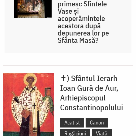
primesc Sfintele
Vase și
acoperămintele
acestora după
depunerea lor pe
Sfânta Masă?
✝) Sfântul Ierarh
Ioan Gură de Aur,
Arhiepiscopul
Constantinopolului
Acatist
Canon
Rugăciuni
Viață