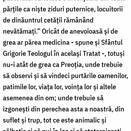
părţile ca nişte ziduri puternice, locuitorii
de dinăuntrul cetăţii rămânând
nevătămaţi.” Oricât de anevoioasă şi de
grea ar părea medicina - spune și Sfântul
Grigorie Teologul în același Tratat -, totuşi
nu-i atât de grea ca Preoţia, unde trebuie
să observi şi să vindeci purtările oamenilor,
patimile lor, viaţa lor, voinţa lor şi altele
asemenea din om; unde trebuie să
izgoneşti din perechea asta a noastră, din
suflet şi trup, tot ce este animalic şi
sălbatic şi să pui în loc şi să statorniceşti,