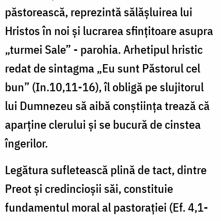
păstorească, reprezintă sălăşluirea lui
Hristos în noi şi lucrarea sfințitoare asupra
„turmei Sale” - parohia. Arhetipul hristic
redat de sintagma „Eu sunt Păstorul cel
bun” (In.10,11-16), îl obligă pe slujitorul
lui Dumnezeu să aibă conştiinţa trează că
aparţine clerului şi se bucură de cinstea
îngerilor.
Legătura sufletească plină de tact, dintre
Preot şi credincioşii săi, constituie
fundamentul moral al pastoraţiei (Ef. 4,1-