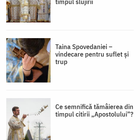
timpul slujirii
Taina Spovedaniei –
vindecare pentru suflet și
trup
Ce semnifică tămâierea din
timpul citirii „Apostolului”?