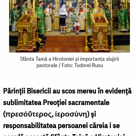
Sfânta
Sfânta Taină a Hirotoniei și importanța slujirii
pastorale / Foto: Tudorel Rusu
Taină
a
Hirotoniei
Părinţii Bisericii au scos mereu în evidenţă
și
sublimitatea Preoţiei sacramentale
importanța
(πρεσόΰτερος, ίεροσύνη) şi
slujirii
responsabilitatea persoanei căreia i se
pastorale