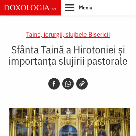
Skip
Meniu
to
main
Main
content
navigation
Taine, ierurgii, slujbele Bisericii
Sfânta Taină a Hirotoniei și
importanța slujirii pastorale