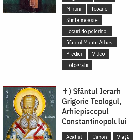
Minuni
Icoane
Sfinte moaște
Locuri de pelerinaj
Sfântul Munte Athos
Predici
Video
Fotografii
✝) Sfântul Ierarh
Grigorie Teologul,
Arhiepiscopul
Constantinopolului
Acatist
Canon
Viață