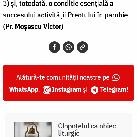
3) şi, totodată, o condiţie esenţială a
succesului activităţii Preotului în parohie.
(
Pr. Moșescu Victor
)
Alătură-te comunității noastre pe
WhatsApp
,
Instagram
și
Telegram
!
Clopoțelul ca obiect
liturgic