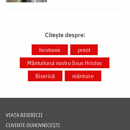
Citește despre:
hirotonie
preot
Mântuitorul nostru Iisus Hristos
Biserică
mântuire
VIAȚA BISERICII
CUVINTE DUHOVNICEȘTI