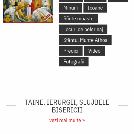
Minuni
Icoane
Sfinte moaște
Locuri de pelerinaj
Sfântul Munte Athos
Predici
Video
Fotografii
TAINE, IERURGII, SLUJBELE
BISERICII
vezi mai multe »