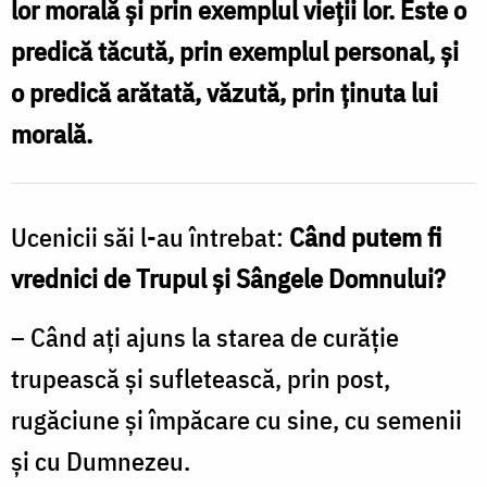
lor morală şi prin exemplul vieţii lor. Este o
Hristos
predică tăcută, prin exemplul personal, şi
prin
o predică arătată, văzută, prin ţinuta lui
exemplul
morală.
vieții
lor”
/
Ucenicii săi l-au întrebat:
Când putem fi
Foto:
vrednici de Trupul şi Sângele Domnului?
Oana
– Când aţi ajuns la starea de curăţie
Nechifor
trupească şi sufletească, prin post,
rugăciune şi împăcare cu sine, cu semenii
şi cu Dumnezeu.