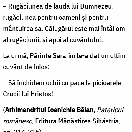
– Rugăciunea de laudă lui Dumnezeu,
rugăciunea pentru oameni şi pentru
mântuirea sa. Călugărul este mai întâi om
al rugăciunii, şi apoi al cuvântului.
La urmă, Părinte Serafim le-a dat un ultim
cuvânt de folos:
– Să închidem ochii cu pace la picioarele
Crucii lui Hristos!
(
Arhimandritul Ioanichie Bălan
,
Patericul
românesc
, Editura Mănăstirea Sihăstria,
pp. 714-715)