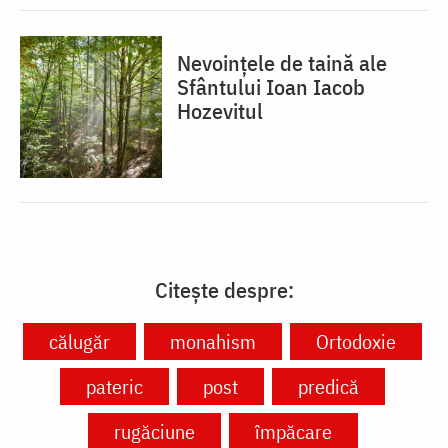
Nevoințele de taină ale
Sfântului Ioan Iacob
Hozevitul
Citește despre:
călugăr
monahism
Ortodoxie
pateric
post
predică
rugăciune
împăcare