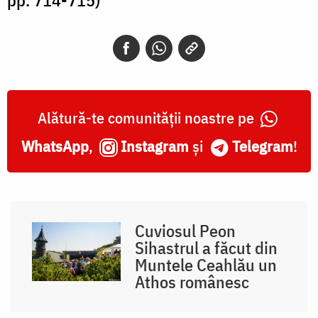
Alătură-te comunității noastre pe
WhatsApp
,
Instagram
și
Telegram
!
Cuviosul Peon
Sihastrul a făcut din
Muntele Ceahlău un
Athos românesc