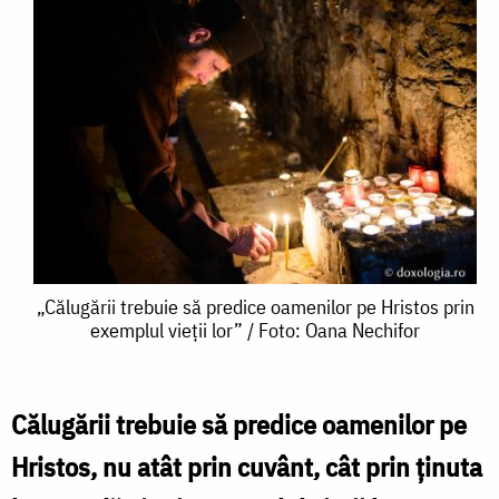
„Călugării
„Călugării trebuie să predice oamenilor pe Hristos prin
exemplul vieții lor” / Foto: Oana Nechifor
trebuie
să
predice
Călugării trebuie să predice oamenilor pe
oamenilor
Hristos, nu atât prin cuvânt, cât prin ţinuta
pe