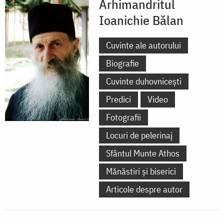
Arhimandritul
Ioanichie Bălan
Cuvinte ale autorului
Biografie
Cuvinte duhovnicești
Predici
Video
Fotografii
Locuri de pelerinaj
Sfântul Munte Athos
Mănăstiri și biserici
Articole despre autor