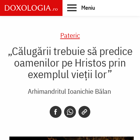
Skip
Meniu
to
main
Main
content
navigation
Pateric
„Călugării trebuie să predice
oamenilor pe Hristos prin
exemplul vieții lor”
Arhimandritul Ioanichie Bălan