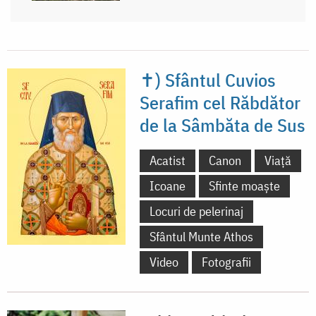
✝) Sfântul Cuvios
Serafim cel Răbdător
de la Sâmbăta de Sus
Acatist
Canon
Viață
Icoane
Sfinte moaște
Locuri de pelerinaj
Sfântul Munte Athos
Video
Fotografii