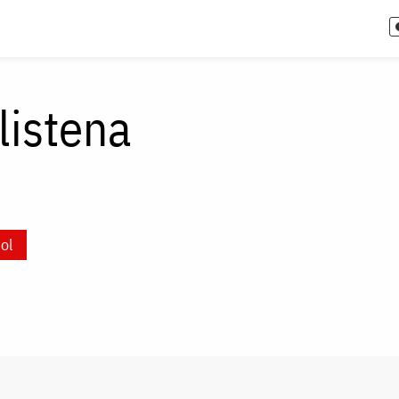
listena
ol