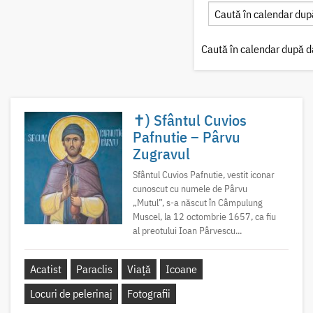
Caută în calendar după d
✝) Sfântul Cuvios
Pafnutie – Pârvu
Zugravul
Sfântul Cuvios Pafnutie, vestit iconar
cunoscut cu numele de Pârvu
„Mutul”, s-a născut în Câmpulung
Muscel, la 12 octombrie 1657, ca fiu
al preotului Ioan Pârvescu...
Acatist
Paraclis
Viață
Icoane
Locuri de pelerinaj
Fotografii