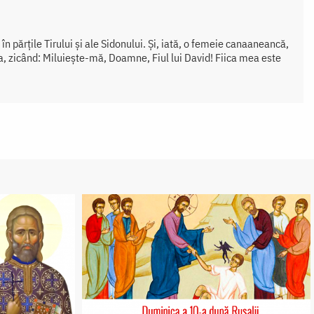
în părțile Tirului și ale Sidonului. Și, iată, o femeie canaaneancă,
iga, zicând: Miluiește-mă, Doamne, Fiul lui David! Fiica mea este