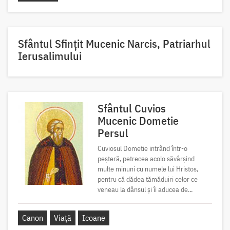
Sfântul Sfinţit Mucenic Narcis, Patriarhul
Ierusalimului
Sfântul Cuvios
Mucenic Dometie
Persul
Cuviosul Dometie intrând într-o
peșteră, petrecea acolo săvârșind
multe minuni cu numele lui Hristos,
pentru că dădea tămăduiri celor ce
veneau la dânsul și îi aducea de...
Canon
Viață
Icoane