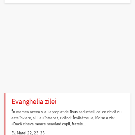
Evanghelia zilei
În vremea aceea s-au apropiat de Iisus saducheii, cei ce zic că nu
este înviere, și L-au întrebat, zicând: Învățătorule, Moise a zis:
«Dacă cineva moare neavând copii, fratele...
Ev. Matei 22, 23-33