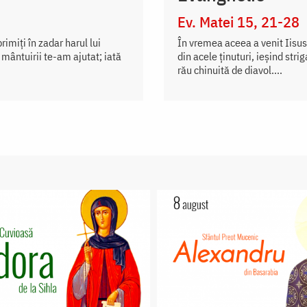
Ev. Matei 15, 21-28
imiți în zadar harul lui
În vremea aceea a venit Iisus 
 mântuirii te-am ajutat; iată
din acele ținuturi, ieșind str
rău chinuită de diavol....