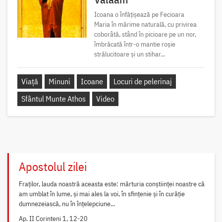
Icoana o înfățișează pe Fecioara
Maria în mărime naturală, cu privirea
coborâtă, stând în picioare pe un nor,
îmbrăcată într-o mantie roșie
strălucitoare și un stihar...
Viață
Minuni
Icoane
Locuri de pelerinaj
Sfântul Munte Athos
Video
Apostolul zilei
Fraților, lauda noastră aceasta este: mărturia conștiinței noastre că
am umblat în lume, și mai ales la voi, în sfințenie și în curăție
dumnezeiască, nu în înțelepciune...
Ap. II Corinteni 1, 12-20