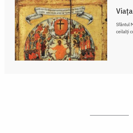
Viața
Sfântul M
ceilalţi 