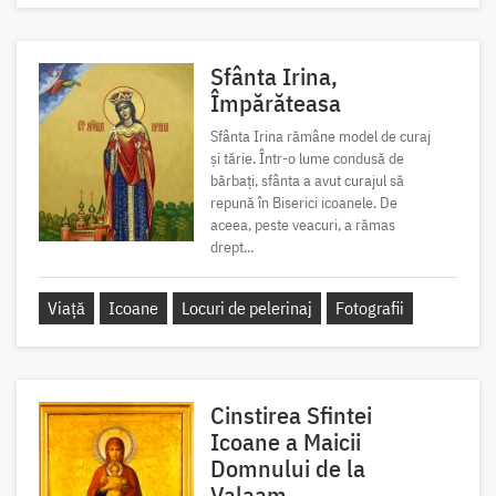
Sfânta Irina,
Împărăteasa
Sfânta Irina rămâne model de curaj
și tărie. Într-o lume condusă de
bărbați, sfânta a avut curajul să
repună în Biserici icoanele. De
aceea, peste veacuri, a rămas
drept...
Viață
Icoane
Locuri de pelerinaj
Fotografii
Cinstirea Sfintei
Icoane a Maicii
Domnului de la
Valaam