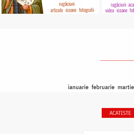
ianuarie
februarie
martie
ACATISTE