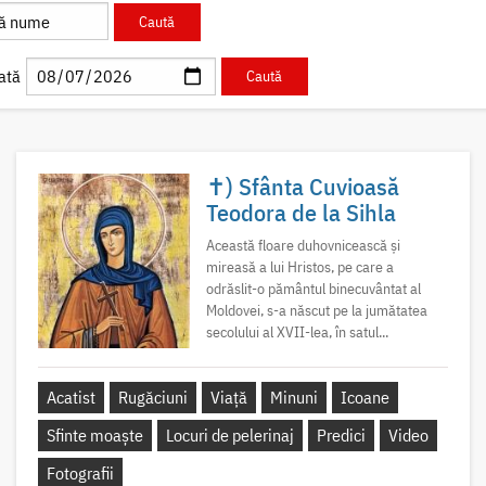
ată
✝) Sfânta Cuvioasă
Teodora de la Sihla
Această floare duhovnicească și
mireasă a lui Hristos, pe care a
odrăslit-o pământul binecuvântat al
Moldovei, s-a născut pe la jumătatea
secolului al XVII-lea, în satul...
Acatist
Rugăciuni
Viață
Minuni
Icoane
Sfinte moaște
Locuri de pelerinaj
Predici
Video
Fotografii