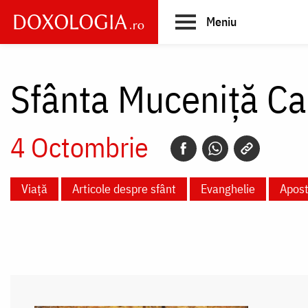
Skip
Meniu
to
main
Main
content
navigation
Sfânta Muceniță Ca
4 Octombrie
Viață
Articole despre sfânt
Evanghelie
Apost