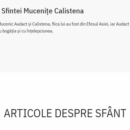
 Sfintei Mucenițe Calistena
ucenic Audact şi Calistena, fiica lui au fost din Efesul Asiei, iar Audact
cu bogăţia şi cu înţelepciunea.
ARTICOLE DESPRE SFÂNT