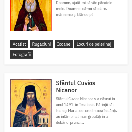
Doamne, ajută-mi să văd păcatele
mele; Doamne, dă-mi răbdare,
mărinimie şi blândeţe!
Acatist
Rugăciuni
Icoane
Locuri de pelerinaj
Fotografii
Sfântul Cuvios
Nicanor
Sfântul Cuvios Nicanor s-a născut în
anul 1491, în Tesalonic. Părinții săi,
Ioan și Maria, doi credincioși înstăriți,
au întâmpinat mari greutăți în a
dobândi prunci....