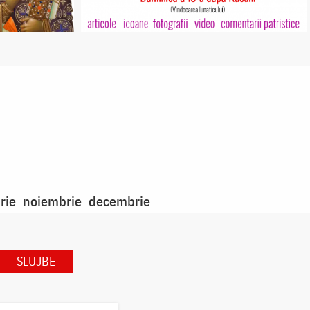
rie
noiembrie
decembrie
SLUJBE