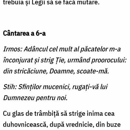
trebuia şi Legii să se facă mutare.
Cântarea a 6-a
Irmos: Adâncul cel mult al păcatelor m-a
înconjurat şi strig Ţie, urmând proorocului:
din stricăciune, Doamne, scoate-mă.
Stih: Sfinţilor mucenici, rugaţi-vă lui
Dumnezeu pentru noi.
Cu glas de trâmbiţă să strige inima cea
duhovnicească, după vrednicie, din buze