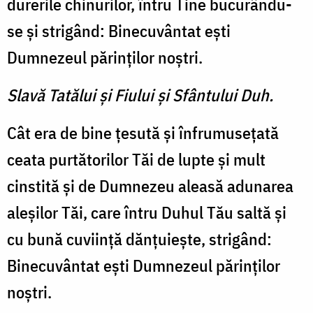
durerile chinurilor, întru Tine bucurându-
se şi strigând: Binecuvântat eşti
Dumnezeul părinţilor noştri.
Slavă Tatălui şi Fiului şi Sfântului Duh.
Cât era de bine ţesută şi înfrumuseţată
ceata purtătorilor Tăi de lupte şi mult
cinstită şi de Dumnezeu aleasă adunarea
aleşilor Tăi, care întru Duhul Tău saltă şi
cu bună cuviinţă dănţuieşte, strigând:
Binecuvântat eşti Dumnezeul părinţilor
noştri.