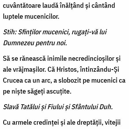
cuvântătoare laudă înălţând şi cântând
luptele mucenicilor.
Stih: Sfinţilor mucenici, rugaţi-vă lui
Dumnezeu pentru noi.
Să se rănească inimile necredincioşilor şi
ale vrăjmaşilor. Că Hristos, întinzându-Şi
Crucea ca un arc, a slobozit pe mucenici ca
pe nişte săgeţi ascuţite.
Slavă Tatălui şi Fiului şi Sfântului Duh.
Cu armele credinţei şi ale dreptăţii, vitejii