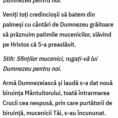
Dumnezeu pentru noi.
Veniţi toţi credincioşii să batem din
palmeşi cu cântări de Dumnezeu grăitoare
să prăznuim patimile mucenicilor, slăvind
pe Hristos că S-a preaslăvit.
Stih: Sfinţilor mucenici, rugaţi-vă lui
Dumnezeu pentru noi.
Armă Dumnezeiască şi laudă s-a dat nouă
biruinţa Mântuitorului, toată întrarmarea
Crucii cea nespusă, prin care purtătorii de
biruinţă, mucenicii Tăi, s-au încununat.