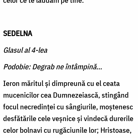
celor ce te lăudăm pe tine.
SEDELNA
Glasul al 4-lea
Podobie: Degrab ne întâmpină...
Ieron măritul şi dimpreună cu el ceata
mucenicilor cea Dumnezeiască, stingând
focul necredinţei cu sângiurile, moştenesc
desfătările cele veşnice şi vindecă durerile
celor bolnavi cu rugăciunile lor; Hristoase,