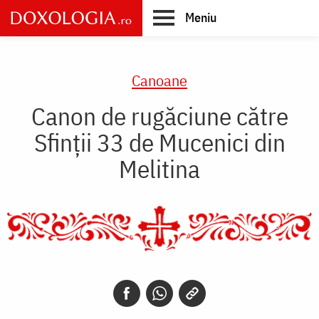
Skip
Meniu
to
main
Main
content
navigation
Canoane
Canon de rugăciune către
Sfinţii 33 de Mucenici din
Melitina