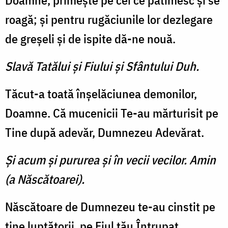
Doamne, primeşte pe cei ce pătimesc şi se
roagă; şi pentru rugăciunile lor dezlegare
de greşeli şi de ispite dă-ne nouă.
Slavă Tatălui şi Fiului şi Sfântului Duh.
Tăcut-a toată înşelăciunea demonilor,
Doamne. Că mucenicii Te-au mărturisit pe
Tine după adevăr, Dumnezeu Adevărat.
Şi acum şi pururea şi în vecii vecilor. Amin
(a Născătoarei).
Născătoare de Dumnezeu te-au cinstit pe
tine luptătorii, pe Fiul tău Întrupat,