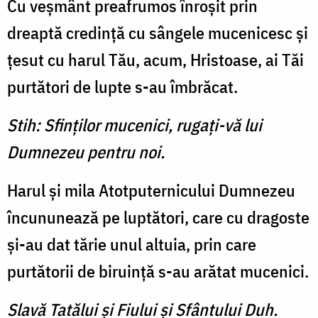
Cu veşmânt preafrumos înroşit prin
dreaptă credinţă cu sângele mucenicesc şi
ţesut cu harul Tău, acum, Hristoase, ai Tăi
purtători de lupte s-au îmbrăcat.
Stih: Sfinţilor mucenici, rugaţi-vă lui
Dumnezeu pentru noi.
Harul şi mila Atotputernicului Dumnezeu
încununează pe luptători, care cu dragoste
şi-au dat tărie unul altuia, prin care
purtătorii de biruinţă s-au arătat mucenici.
Slavă Tatălui şi Fiului şi Sfântului Duh.