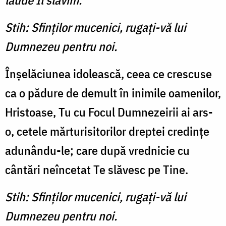
laude Îl slăvim.
Stih: Sfinţilor mucenici, rugaţi-vă lui
Dumnezeu pentru noi.
Înşelăciunea idolească, ceea ce crescuse
ca o pădure de demult în inimile oamenilor,
Hristoase, Tu cu Focul Dumnezeirii ai ars-
o, cetele mărturisitorilor dreptei credinţe
adunându-le; care după vrednicie cu
cântări neîncetat Te slăvesc pe Tine.
Stih: Sfinţilor mucenici, rugaţi-vă lui
Dumnezeu pentru noi.