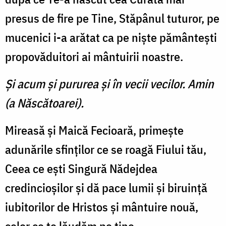
presus de fire pe Tine, Stăpânul tuturor, pe
mucenici i-a arătat ca pe nişte pământeşti
propovăduitori ai mântuirii noastre.
Şi acum şi pururea şi în vecii vecilor. Amin
(a Născătoarei).
Mireasă şi Maică Fecioară, primeşte
adunările sfinţilor ce se roagă Fiului tău,
Ceea ce eşti Singură Nădejdea
credincioşilor şi dă pace lumii şi biruinţă
iubitorilor de Hristos şi mântuire nouă,