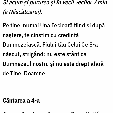
Şi acum şi pururea şi în vecii vecilor. Amin
(a Născătoarei).
Pe tine, numai Una Fecioară fiind şi după
naştere, te cinstim cu credinţă
Dumnezeiască, Fiului tău Celui Ce S-a
născut, strigând: nu este sfânt ca
Dumnezeul nostru şi nu este drept afară
de Tine, Doamne.
Cântarea a 4-a