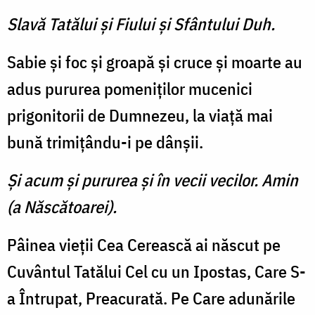
Slavă Tatălui şi Fiului şi Sfântului Duh.
Sabie şi foc şi groapă şi cruce şi moarte au
adus pururea pomeniţilor mucenici
prigonitorii de Dumnezeu, la viaţă mai
bună trimiţându-i pe dânşii.
Şi acum şi pururea şi în vecii vecilor. Amin
(a Născătoarei).
Pâinea vieţii Cea Cerească ai născut pe
Cuvântul Tatălui Cel cu un Ipostas, Care S-
a Întrupat, Preacurată. Pe Care adunările