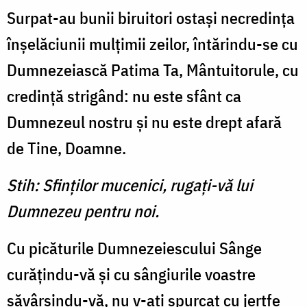
Surpat-au bunii biruitori ostaşi necredinţa
înşelăciunii mulţimii zeilor, întărindu-se cu
Dumnezeiască Patima Ta, Mântuitorule, cu
credinţă strigând: nu este sfânt ca
Dumnezeul nostru şi nu este drept afară
de Tine, Doamne.
Stih: Sfinţilor mucenici, rugaţi-vă lui
Dumnezeu pentru noi.
Cu picăturile Dumnezeiescului Sânge
curăţindu-vă şi cu sângiurile voastre
săvârşindu-vă, nu v-aţi spurcat cu jertfe