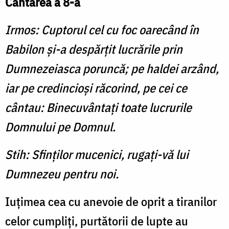
Cântarea a 8-a
Irmos: Cuptorul cel cu foc oarecând în
Babilon şi-a despărţit lucrările prin
Dumnezeiasca poruncă; pe haldei arzând,
iar pe credincioşi răcorind, pe cei ce
cântau: Binecuvântaţi toate lucrurile
Domnului pe Domnul.
Stih: Sfinţilor mucenici, rugaţi-vă lui
Dumnezeu pentru noi.
Iuţimea cea cu anevoie de oprit a tiranilor
celor cumpliţi, purtătorii de lupte au