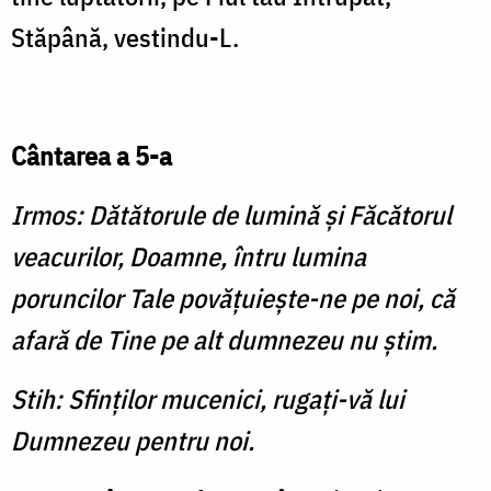
Stăpână, vestindu-L.
Cântarea a 5-a
Irmos: Dătătorule de lumină şi Făcătorul
veacurilor, Doamne, întru lumina
poruncilor Tale povăţuieşte-ne pe noi, că
afară de Tine pe alt dumnezeu nu ştim.
Stih: Sfinţilor mucenici, rugaţi-vă lui
Dumnezeu pentru noi.