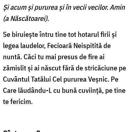
Şi acum şi pururea şi în vecii vecilor. Amin
(a Născătoarei).
Se biruieşte întru tine tot hotarul firii şi
legea laudelor, Fecioară Neispitită de
nuntă. Căci tu mai presus de fire ai
zămislit şi ai născut fără de stricăciune pe
Cuvântul Tatălui Cel pururea Veşnic. Pe
Care lăudându-L cu bună cuviinţă, pe tine
te fericim.