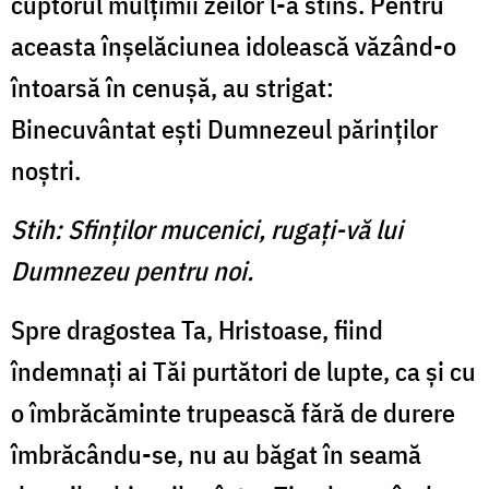
cuptorul mulţimii zeilor l-a stins. Pentru
aceasta înşelăciunea idolească văzând-o
întoarsă în cenuşă, au strigat:
Binecuvântat eşti Dumnezeul părinţilor
noştri.
Stih: Sfinţilor mucenici, rugaţi-vă lui
Dumnezeu pentru noi.
Spre dragostea Ta, Hristoase, fiind
îndemnaţi ai Tăi purtători de lupte, ca şi cu
o îmbrăcăminte trupească fără de durere
îmbrăcându-se, nu au băgat în seamă