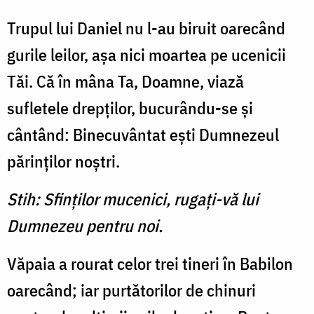
Trupul lui Daniel nu l-au biruit oarecând
gurile leilor, aşa nici moartea pe ucenicii
Tăi. Că în mâna Ta, Doamne, viază
sufletele drepţilor, bucurându-se şi
cântând: Binecuvântat eşti Dumnezeul
părinţilor noştri.
Stih: Sfinţilor mucenici, rugaţi-vă lui
Dumnezeu pentru noi.
Văpaia a rourat celor trei tineri în Babilon
oarecând; iar purtătorilor de chinuri