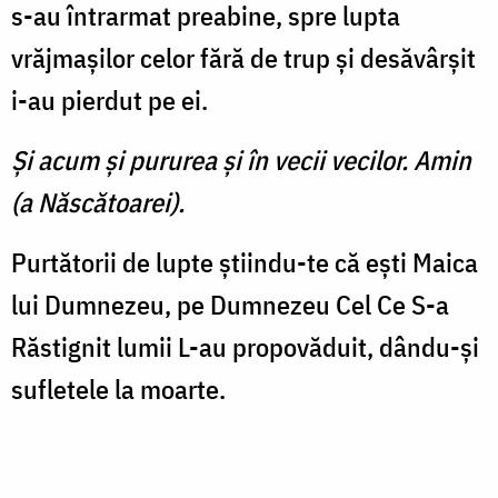
s-au întrarmat preabine, spre lupta
vrăjmaşilor celor fără de trup şi desăvârşit
i-au pierdut pe ei.
Şi acum şi pururea şi în vecii vecilor. Amin
(a Născătoarei).
Purtătorii de lupte ştiindu-te că eşti Maica
lui Dumnezeu, pe Dumnezeu Cel Ce S-a
Răstignit lumii L-au propovăduit, dându-şi
sufletele la moarte.