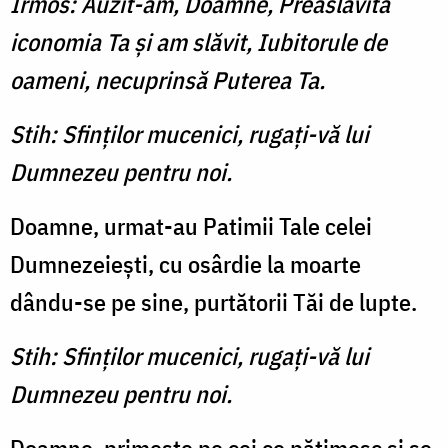
Irmos: Auzit-am, Doamne, Preaslăvită
iconomia Ta şi am slăvit, Iubitorule de
oameni, necuprinsă Puterea Ta.
Stih: Sfinţilor mucenici, rugaţi-vă lui
Dumnezeu pentru noi.
Doamne, urmat-au Patimii Tale celei
Dumnezeieşti, cu osârdie la moarte
dându-se pe sine, purtătorii Tăi de lupte.
Stih: Sfinţilor mucenici, rugaţi-vă lui
Dumnezeu pentru noi.