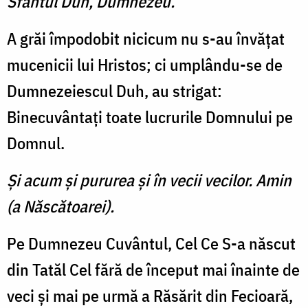
Sfântul Duh, Dumnezeu.
A grăi împodobit nicicum nu s-au învăţat
mucenicii lui Hristos; ci umplându-se de
Dumnezeiescul Duh, au strigat:
Binecuvântaţi toate lucrurile Domnului pe
Domnul.
Şi acum şi pururea şi în vecii vecilor. Amin
(a Născătoarei).
Pe Dumnezeu Cuvântul, Cel Ce S-a născut
din Tatăl Cel fără de început mai înainte de
veci şi mai pe urmă a Răsărit din Fecioară,