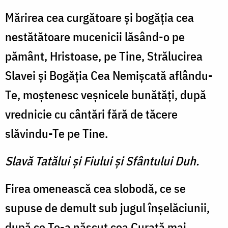
Mărirea cea curgătoare şi bogăţia cea
nestătătoare mucenicii lăsând-o pe
pământ, Hristoase, pe Tine, Strălucirea
Slavei şi Bogăţia Cea Nemişcată aflându-
Te, moştenesc veşnicele bunătăţi, după
vrednicie cu cântări fără de tăcere
slăvindu-Te pe Tine.
Slavă Tatălui şi Fiului şi Sfântului Duh.
Firea omenească cea slobodă, ce se
supuse de demult sub jugul înşelăciunii,
după ce Te-a născut cea Curată mai