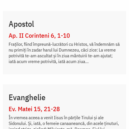
Apostol
Ap. II Corinteni 6, 1-10
Fraților, fiind împreună-lucrători cu Hristos, vă îndemnăm să
nu primiți în zadar harul lui Dumnezeu, căci zice: La vreme
potrivită te-am ascultat și în ziua mântuirii te-am ajutat;
iată acum vreme potrivită, iată acum ziua...
Evanghelie
Ev. Matei 15, 21-28
În vremea aceea a venit Iisus în părțile Tirului și ale
Sidonului. Și, iată, o femeie canaaneancă, din acele ținuturi,