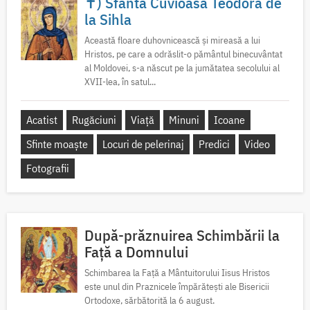
✝) Sfânta Cuvioasă Teodora de
la Sihla
Această floare duhovnicească și mireasă a lui
Hristos, pe care a odrăslit-o pământul binecuvântat
al Moldovei, s-a născut pe la jumătatea secolului al
XVII-lea, în satul...
Acatist
Rugăciuni
Viață
Minuni
Icoane
Sfinte moaște
Locuri de pelerinaj
Predici
Video
Fotografii
După-prăznuirea Schimbării la
Față a Domnului
Schimbarea la Față a Mântuitorului Iisus Hristos
este unul din Praznicele împărătești ale Bisericii
Ortodoxe, sărbătorită la 6 august.