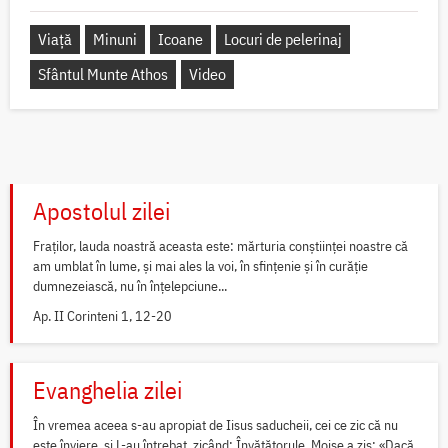
Viață
Minuni
Icoane
Locuri de pelerinaj
Sfântul Munte Athos
Video
Apostolul zilei
Fraților, lauda noastră aceasta este: mărturia conștiinței noastre că
am umblat în lume, și mai ales la voi, în sfințenie și în curăție
dumnezeiască, nu în înțelepciune...
Ap. II Corinteni 1, 12-20
Evanghelia zilei
În vremea aceea s-au apropiat de Iisus saducheii, cei ce zic că nu
este înviere, și L-au întrebat, zicând: Învățătorule, Moise a zis: «Dacă