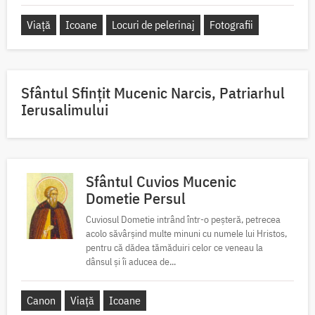
Viață
Icoane
Locuri de pelerinaj
Fotografii
Sfântul Sfinţit Mucenic Narcis, Patriarhul
Ierusalimului
Sfântul Cuvios Mucenic
Dometie Persul
Cuviosul Dometie intrând într-o peșteră, petrecea
acolo săvârșind multe minuni cu numele lui Hristos,
pentru că dădea tămăduiri celor ce veneau la
dânsul și îi aducea de...
Canon
Viață
Icoane