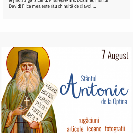
ieșind striga, zicând: Miluiește-mă, Doamne, Fiul lui
David! Fiica mea este rău chinuită de diavol....