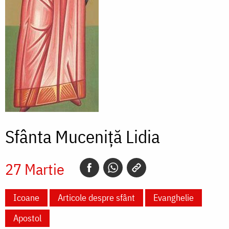
Sfânta Muceniţă Lidia
27 Martie
Icoane
Articole despre sfânt
Evanghelie
Apostol