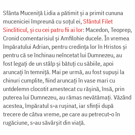
Sfânta Muceniță Lidia a pătimit și a primit cununa
muceniciei împreună cu soțul ei,
Sfântul Filet
Sincliticul, și cu cei patru fii ai lor
: Macedon, Teoprep,
Cronid comentarisiul și Amfilohie ducele. În vremea
împăratului Adrian, pentru credința lor în Hristos și
pentru că se închinau neîncetat lui Dumnezeu, au
fost legați de un stâlp și bătuți cu săbiile, apoi
aruncați în temniță. Mai pe urmă, au fost supuși la
chinuri cumplite, fiind aruncați în vase mari cu
untdelemn clocotit amestecat cu rășină, însă, prin
puterea lui Dumnezeu, au rămas nevătămați. Văzând
acestea, împăratul s-a rușinat, iar sfinții după
trecere de câtva vreme, pe care au petrecut-o în
rugăciune, s-au săvârșit din viață.