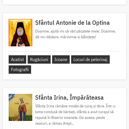
Sfântul Antonie de la Optina
Doamne, ajută-mi să văd păcatele mele; Doamne,
dă-mi răbdare, mărinimie şi blândeţe!
Acatist
Rugăciuni
Icoane
Locuri de pelerinaj
Fotografii
Sfânta Irina, Împărăteasa
Sfânta Irina rămâne model de curaj și tărie. Într-o
lume condusă de bărbați, sfânta a avut curajul să
repună în Biserici icoanele. De aceea, peste
veacuri, a rămas drept...