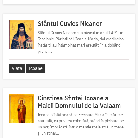
Sfântul Cuvios Nicanor
Sfântul Cuvios Nicanor s-a născut în anul 1491, în
Tesalonic. Părinții săi, Ioan și Maria, doi credincioși
înstăriți, au întâmpinat mari greutăți în a dobândi
prunci....
Viață
Icoane
Cinstirea Sfintei Icoane a
Maicii Domnului de la Valaam
Icoana o înfățișează pe Fecioara Maria în mărime
naturală, cu privirea coborâtă, stând în picioare pe
un nor, îmbrăcată într-o mantie roșie strălucitoare
și un stihar...