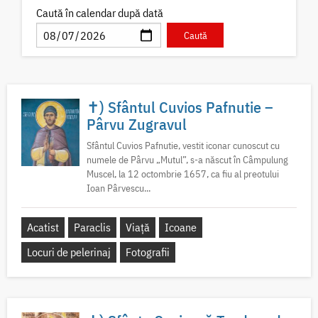
Caută în calendar după dată
✝) Sfântul Cuvios Pafnutie –
Pârvu Zugravul
Sfântul Cuvios Pafnutie, vestit iconar cunoscut cu
numele de Pârvu „Mutul”, s-a născut în Câmpulung
Muscel, la 12 octombrie 1657, ca fiu al preotului
Ioan Pârvescu...
Acatist
Paraclis
Viață
Icoane
Locuri de pelerinaj
Fotografii