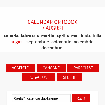
CALENDAR ORTODOX
7 AUGUST
ianuarie
februarie
martie
aprilie
mai
iunie
iulie
august
septembrie
octombrie
noiembrie
decembrie
ACATISTE
CANOANE
PARACLISE
RUGĂCIUNI
SLUJBE