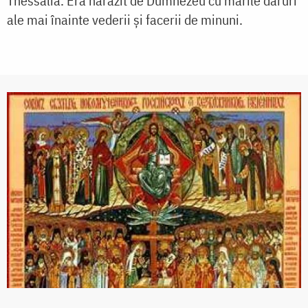
Thessalia. Era hărăzit de Dumnezeu cu marile daruri
ale mai înainte vederii şi facerii de minuni.