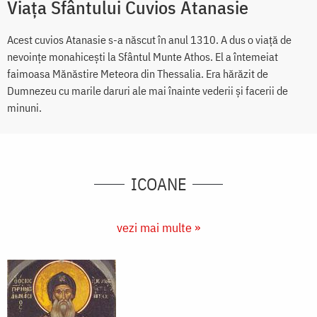
Viaţa Sfântului Cuvios Atanasie
Acest cuvios Atanasie s-a născut în anul 1310. A dus o viaţă de
nevoinţe monahiceşti la Sfântul Munte Athos. El a întemeiat
faimoasa Mănăstire Meteora din Thessalia. Era hărăzit de
Dumnezeu cu marile daruri ale mai înainte vederii şi facerii de
minuni.
ICOANE
vezi mai multe »