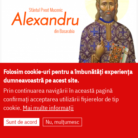
Folosim cookie-uri pentru a îmbunătăți experiența
dumneavoastră pe acest site.
Prin continuarea navigării în această pagină
confirmați acceptarea utilizării fișierelor de tip
cookie.
Mai multe informații
Sunt de acord
Nu, mulțumesc