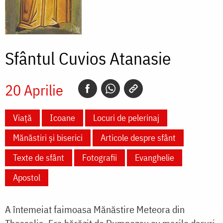
Sfântul Cuvios Atanasie
20 Aprilie
Viață
Icoane
Locuri de pelerinaj
Mănăstiri și biserici
Articole despre sfânt
Texte de sfânt
Fotografii
Evanghelie
Apostol
A întemeiat faimoasa Mănăstire Meteora din