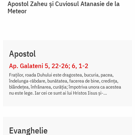
Apostol Zaheu și Cuviosul Atanasie de la
Meteor
Apostol
Ap. Galateni 5, 22-26; 6, 1-2
Fraților, roada Duhului este dragostea, bucuria, pacea,
îndelunga-răbdare, bunătatea, facerea de bine, credința,
blândețea, înfrânarea, curăția; împotriva unora ca acestea
nu este lege. Iar cei ce sunt ai lui Hristos Iisus și-...
Evanghelie