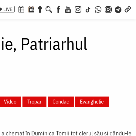
LIVE
08
ie, Patriarhul
Video
Tropar
Condac
Evanghelie
 a chemat în Duminica Tomii tot clerul său și dându-le