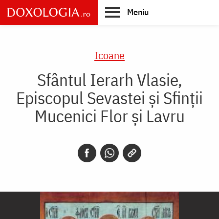
Skip
Meniu
to
main
Main
content
navigation
Icoane
Sfântul Ierarh Vlasie,
Episcopul Sevastei și Sfinții
Mucenici Flor și Lavru