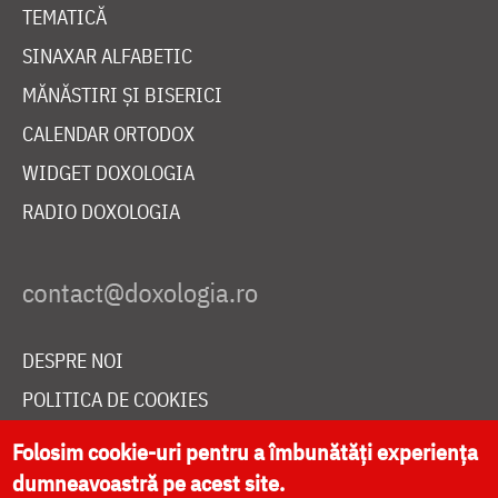
TEMATICĂ
SINAXAR ALFABETIC
MĂNĂSTIRI ȘI BISERICI
CALENDAR ORTODOX
WIDGET DOXOLOGIA
RADIO DOXOLOGIA
DESPRE NOI
POLITICA DE COOKIES
DONEAZĂ ONLINE PENTRU CATEDRALA NAȚIONALĂ
Folosim cookie-uri pentru a îmbunătăți experiența
dumneavoastră pe acest site.