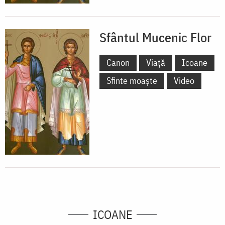
Sfântul Mucenic Flor
Canon
Viață
Icoane
Sfinte moaște
Video
ICOANE