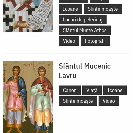
Icoane
Sfinte moaște
Locuri de pelerinaj
Sfântul Munte Athos
Video
Fotografii
Sfântul Mucenic
Lavru
Canon
Viață
Icoane
Sfinte moaște
Video