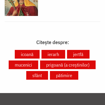
Citește despre:
icoană
ierarh
jertfă
mucenici
prigoană (a creștinilor)
sfânt
pătimire