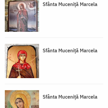
Sfânta Muceniță Marcela
Sfânta Muceniță Marcela
Sfânta Muceniță Marcela