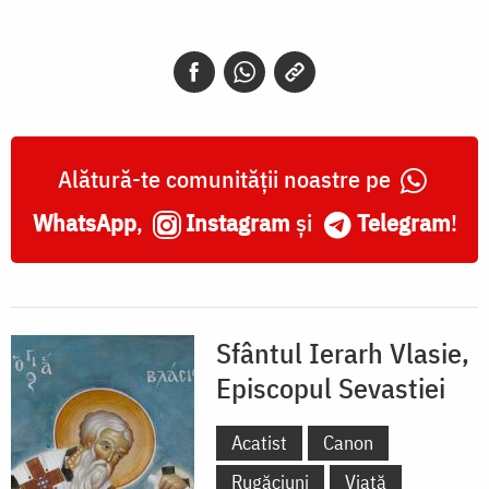
Vlasie,
Episcopul
Sevastei
și
Sfinții
Alătură-te comunității noastre pe
Mucenici
WhatsApp
,
Instagram
și
Telegram
!
Flor
și
Lavru
Sfântul Ierarh Vlasie,
Episcopul Sevastiei
Acatist
Canon
Rugăciuni
Viață