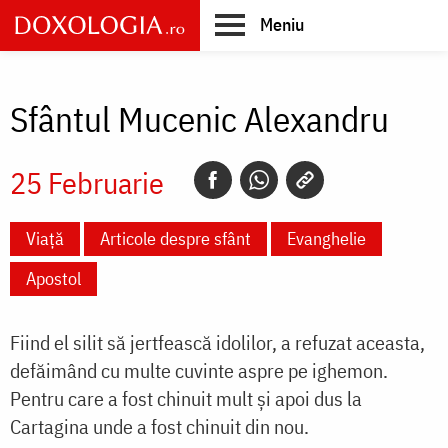
Skip
Meniu
to
main
Main
content
navigation
Sfântul Mucenic Alexandru
25 Februarie
Viață
Articole despre sfânt
Evanghelie
Apostol
Fiind el silit să jertfească idolilor, a refuzat aceasta,
defăimând cu multe cuvinte aspre pe ighemon.
Pentru care a fost chinuit mult şi apoi dus la
Cartagina unde a fost chinuit din nou.