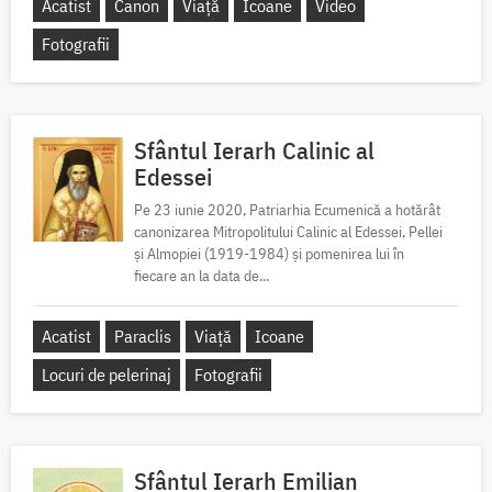
Acatist
Canon
Viață
Icoane
Video
Fotografii
Sfântul Ierarh Calinic al
Edessei
Pe 23 iunie 2020, Patriarhia Ecumenică a hotărât
canonizarea Mitropolitului Calinic al Edessei, Pellei
și Almopiei (1919-1984) și pomenirea lui în
fiecare an la data de...
Acatist
Paraclis
Viață
Icoane
Locuri de pelerinaj
Fotografii
Sfântul Ierarh Emilian