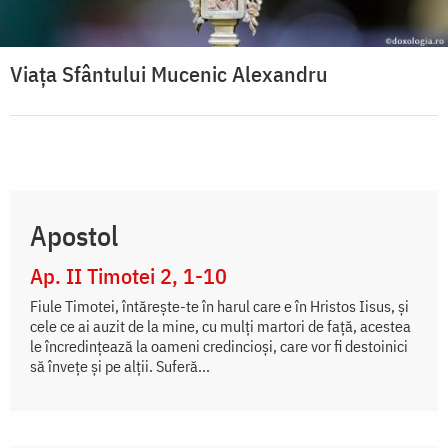
Viața Sfântului Mucenic Alexandru
Apostol
Ap. II Timotei 2, 1-10
Fiule Timotei, întăreşte-te în harul care e în Hristos Iisus, şi
cele ce ai auzit de la mine, cu mulţi martori de faţă, acestea
le încredinţează la oameni credincioşi, care vor fi destoinici
să înveţe şi pe alţii. Suferă...