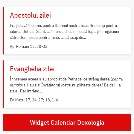
Apostolul zilei
Fraților, vă îndemn, pentru Domnul nostru Iisus Hristos și pentru
iubirea Duhului Sfânt, ca împreună cu mine, să luptați în rugăciuni
către Dumnezeu pentru mine, ca să scap de...
Ap. Romani 15, 30-33
Evanghelia zilei
În vremea aceea s-au apropiat de Petru cei ce strâng darea (
pentru
templu
) și i-au zis: Învățătorul vostru nu plătește darea? Ba da! – a
zis el. Dar intrând...
Ev. Matei 17, 24-27; 18, 1-4
Widget Calendar Doxologia