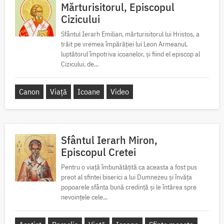
Mărturisitorul, Episcopul
Cizicului
Sfântul Ierarh Emilian, mărturisitorul lui Hristos, a
trăit pe vremea împărăției lui Leon Armeanul,
luptătorul împotriva icoanelor, și fiind el episcop al
Cizicului, de...
Canon
Viață
Icoane
Video
Sfântul Ierarh Miron,
Episcopul Cretei
Pentru o viață îmbunătățită ca aceasta a fost pus
preot al sfintei biserici a lui Dumnezeu și învăța
popoarele sfânta bună credință și le întărea spre
nevoințele cele...