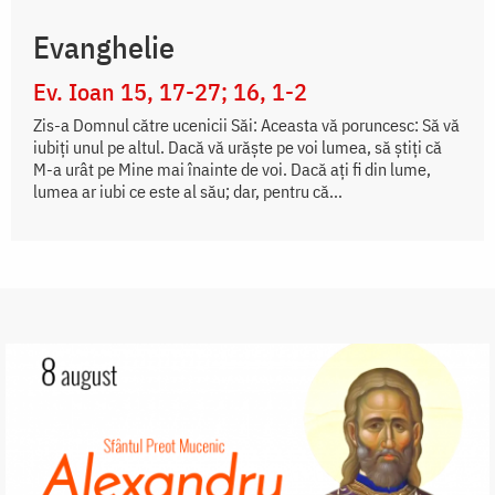
Evanghelie
Ev. Ioan 15, 17-27; 16, 1-2
Zis-a Domnul către ucenicii Săi: Aceasta vă poruncesc: Să vă
iubiți unul pe altul. Dacă vă urăște pe voi lumea, să știți că
M-a urât pe Mine mai înainte de voi. Dacă ați fi din lume,
lumea ar iubi ce este al său; dar, pentru că...