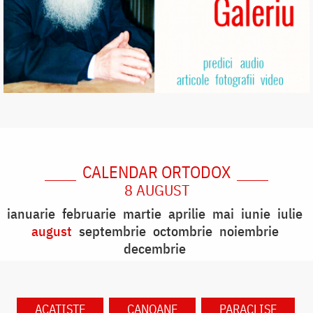
CALENDAR ORTODOX
8 AUGUST
ianuarie
februarie
martie
aprilie
mai
iunie
iulie
august
septembrie
octombrie
noiembrie
decembrie
ACATISTE
CANOANE
PARACLISE