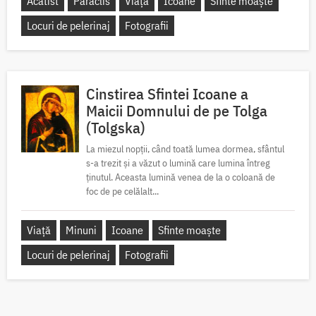
Acatist
Paraclis
Viață
Icoane
Sfinte moaște
Locuri de pelerinaj
Fotografii
Cinstirea Sfintei Icoane a
Maicii Domnului de pe Tolga
(Tolgska)
La miezul nopții, când toată lumea dormea, sfântul
s-a trezit și a văzut o lumină care lumina întreg
ținutul. Aceasta lumină venea de la o coloană de
foc de pe celălalt...
Viață
Minuni
Icoane
Sfinte moaște
Locuri de pelerinaj
Fotografii