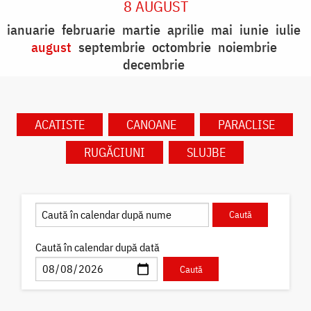
8 AUGUST
ianuarie
februarie
martie
aprilie
mai
iunie
iulie
august
septembrie
octombrie
noiembrie
decembrie
ACATISTE
CANOANE
PARACLISE
RUGĂCIUNI
SLUJBE
Caută în calendar după dată