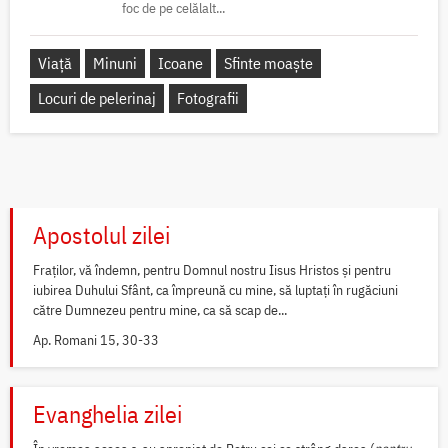
foc de pe celălalt...
Viață
Minuni
Icoane
Sfinte moaște
Locuri de pelerinaj
Fotografii
Apostolul zilei
Fraților, vă îndemn, pentru Domnul nostru Iisus Hristos și pentru
iubirea Duhului Sfânt, ca împreună cu mine, să luptați în rugăciuni
către Dumnezeu pentru mine, ca să scap de...
Ap. Romani 15, 30-33
Evanghelia zilei