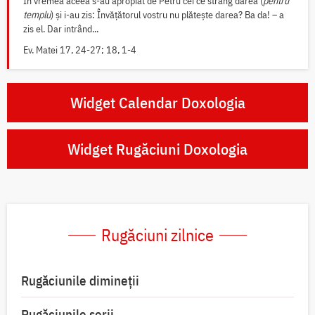
În vremea aceea s-au apropiat de Petru cei ce strâng darea (
pentru
templu
) și i-au zis: Învățătorul vostru nu plătește darea? Ba da! – a
zis el. Dar intrând...
Ev. Matei 17, 24-27; 18, 1-4
Widget Calendar Doxologia
Widget Rugăciuni Doxologia
Rugăciuni zilnice
Rugăciunile dimineții
Rugăciunile serii