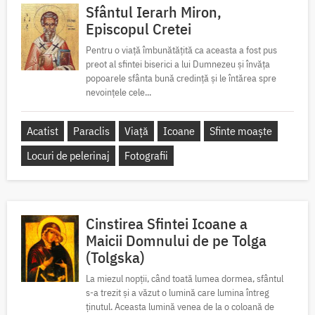
Sfântul Ierarh Miron,
Episcopul Cretei
Pentru o viață îmbunătățită ca aceasta a fost pus
preot al sfintei biserici a lui Dumnezeu și învăța
popoarele sfânta bună credință și le întărea spre
nevoințele cele...
Acatist
Paraclis
Viață
Icoane
Sfinte moaște
Locuri de pelerinaj
Fotografii
Cinstirea Sfintei Icoane a
Maicii Domnului de pe Tolga
(Tolgska)
La miezul nopții, când toată lumea dormea, sfântul
s-a trezit și a văzut o lumină care lumina întreg
ținutul. Aceasta lumină venea de la o coloană de