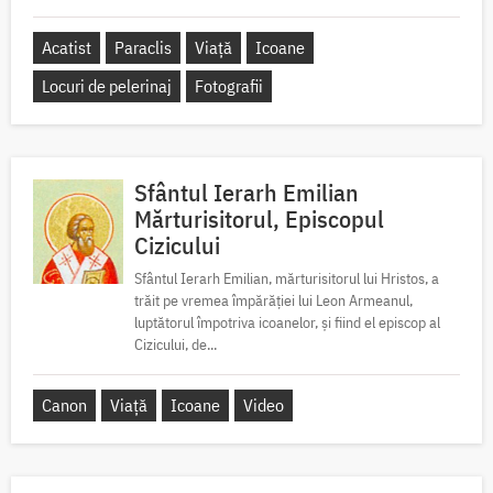
Acatist
Paraclis
Viață
Icoane
Locuri de pelerinaj
Fotografii
Sfântul Ierarh Emilian
Mărturisitorul, Episcopul
Cizicului
Sfântul Ierarh Emilian, mărturisitorul lui Hristos, a
trăit pe vremea împărăției lui Leon Armeanul,
luptătorul împotriva icoanelor, și fiind el episcop al
Cizicului, de...
Canon
Viață
Icoane
Video