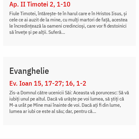
Ap. II Timotei 2, 1-10
Fiule Timotei, întăreşte-te în harul care e în Hristos Iisus, şi
cele ce ai auzit de la mine, cu mulţi martori de faţă, acestea
le încredinţează la oameni credincioşi, care vor fi destoinici
să înveţe şi pe alţii. Suferă...
Evanghelie
Ev. Ioan 15, 17-27; 16, 1-2
Zis-a Domnul către ucenicii Săi: Aceasta vă poruncesc: Să vă
iubiți unul pe altul. Dacă vă urăște pe voi lumea, să știți că
M-a urât pe Mine mai înainte de voi. Dacă ați fi din lume,
lumea ar iubi ce este al său; dar, pentru că...