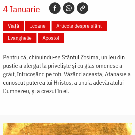
4 Ianuarie
Viață
Icoane
Articole despre sfânt
Evanghelie
Apostol
Pentru că, chinuindu-se Sfântul Zosima, un leu din
pustie a alergat la privelişte şi cu glas omenesc a
grăit, înfricoşând pe toţi. Văzând aceasta, Atanasie a
cunoscut puterea lui Hristos, a unuia adevăratului
Dumnezeu, şi a crezut în el.