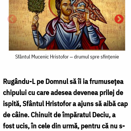
Sfântul
Sfântul Mucenic Hristofor ‒ drumul spre sfințenie
Mucenic
Hristofor
Rugându-L pe Domnul să îi ia frumusețea
‒
chipului cu care adesea devenea prilej de
S
drumul
ispită, Sfântul Hristofor a ajuns să aibă cap
spre
de câine. Chinuit de împăratul Deciu, a
H
sfințenie
fost ucis, în cele din urmă, pentru că nu s-