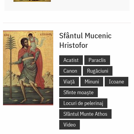
Sfântul Mucenic
Hristofor
Acatist
Paraclis
Canon
Rugăciuni
Viață
Minuni
Icoane
Sfinte moaște
Locuri de pelerinaj
Sfântul Munte Athos
Video