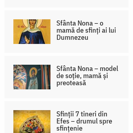
Sfânta Nona – o
mamă de sfinți ai lui
Dumnezeu
Sfânta Nona – model
de soție, mamă și
preoteasă
Sfinții 7 tineri din
Efes – drumul spre
sfințenie