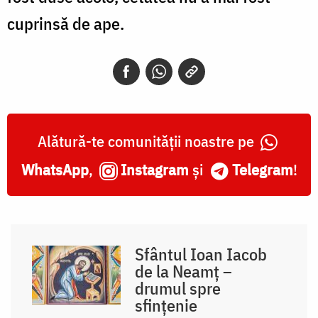
cuprinsă de ape.
Alătură-te comunității noastre pe
WhatsApp
,
Instagram
și
Telegram
!
Sfântul Ioan Iacob
de la Neamț –
drumul spre
sfințenie