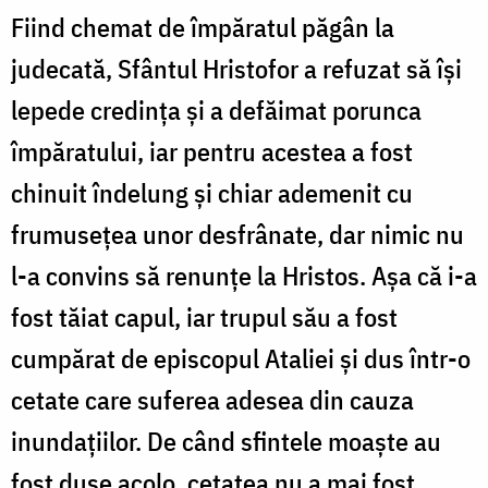
Fiind chemat de împăratul păgân la
judecată, Sfântul Hristofor a refuzat să își
lepede credința și a defăimat porunca
împăratului, iar pentru acestea a fost
chinuit îndelung și chiar ademenit cu
frumusețea unor desfrânate, dar nimic nu
l-a convins să renunțe la Hristos. Așa că i-a
fost tăiat capul, iar trupul său a fost
cumpărat de episcopul Ataliei și dus într-o
cetate care suferea adesea din cauza
inundațiilor. De când sfintele moaște au
fost duse acolo, cetatea nu a mai fost