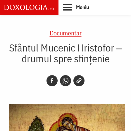
Skip
Meniu
to
main
Main
content
navigation
Documentar
Sfântul Mucenic Hristofor ‒
drumul spre sfințenie