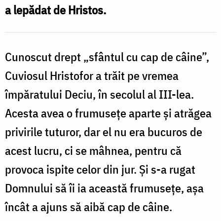
a lepădat de Hristos.
s
Cunoscut drept „sfântul cu cap de câine”,
Cuviosul Hristofor a trăit pe vremea
împăratului Deciu, în secolul al III-lea.
Acesta avea o frumusețe aparte și atrăgea
privirile tuturor, dar el nu era bucuros de
acest lucru, ci se mâhnea, pentru că
provoca ispite celor din jur. Și s-a rugat
Domnului să îi ia această frumusețe, așa
încât a ajuns să aibă cap de câine.