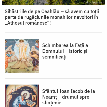
Sihăstriile de pe Ceahlău ‒ să avem cu toții
parte de rugăciunile monahilor nevoitori în
„Athosul românesc”!
Schimbarea la Față a
Domnului – istoric și
semnificații
Sfântul Ioan Iacob de la
Neamț – drumul spre
sfințenie