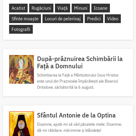
Acatist
Rugăciuni
Viață
Minuni
Icoane
Sfinte moaște
Locuri de pelerinaj
Predici
Video
Fotografii
După-prăznuirea Schimbării la
Față a Domnului
Schimbarea la Față a Mântuitorului Iisus Hristos
este unul din Praznicele împărătești ale Bisericii
Ortodoxe, sărbătorită la 6 august.
Sfântul Antonie de la Optina
Doamne, ajută-mi să văd păcatele mele; Doamne,
dă-mi răbdare, mărinimie şi blândeţe!