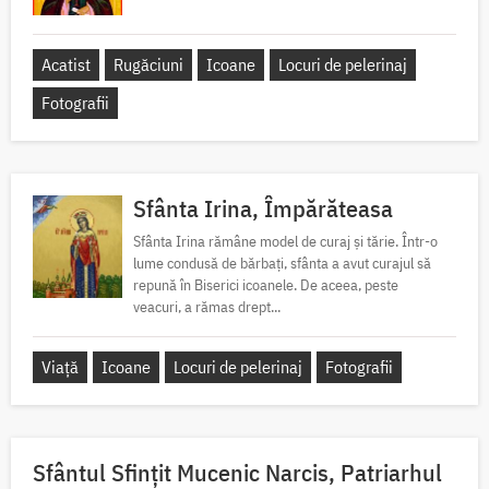
Acatist
Rugăciuni
Icoane
Locuri de pelerinaj
Fotografii
Sfânta Irina, Împărăteasa
Sfânta Irina rămâne model de curaj și tărie. Într-o
lume condusă de bărbați, sfânta a avut curajul să
repună în Biserici icoanele. De aceea, peste
veacuri, a rămas drept...
Viață
Icoane
Locuri de pelerinaj
Fotografii
Sfântul Sfinţit Mucenic Narcis, Patriarhul