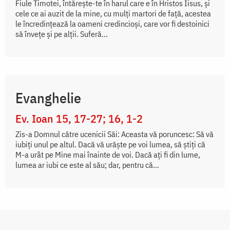
Fiule Timotei, întăreşte-te în harul care e în Hristos Iisus, şi
cele ce ai auzit de la mine, cu mulţi martori de faţă, acestea
le încredinţează la oameni credincioşi, care vor fi destoinici
să înveţe şi pe alţii. Suferă...
Evanghelie
Ev. Ioan 15, 17-27; 16, 1-2
Zis-a Domnul către ucenicii Săi: Aceasta vă poruncesc: Să vă
iubiți unul pe altul. Dacă vă urăște pe voi lumea, să știți că
M-a urât pe Mine mai înainte de voi. Dacă ați fi din lume,
lumea ar iubi ce este al său; dar, pentru că...