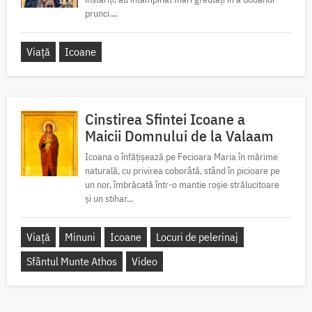
prunci....
Viață
Icoane
Cinstirea Sfintei Icoane a
Maicii Domnului de la Valaam
Icoana o înfățișează pe Fecioara Maria în mărime
naturală, cu privirea coborâtă, stând în picioare pe
un nor, îmbrăcată într-o mantie roșie strălucitoare
și un stihar...
Viață
Minuni
Icoane
Locuri de pelerinaj
Sfântul Munte Athos
Video