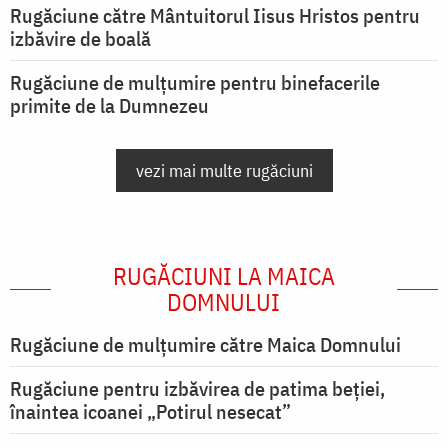
Rugăciune către Mântuitorul Iisus Hristos pentru
izbăvire de boală
Rugăciune de mulțumire pentru binefacerile
primite de la Dumnezeu
vezi mai multe rugăciuni
RUGĂCIUNI LA MAICA
DOMNULUI
Rugăciune de mulţumire către Maica Domnului
Rugăciune pentru izbăvirea de patima beției,
înaintea icoanei „Potirul nesecat”