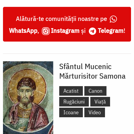
Alătură-te comunității noastre pe
WhatsApp
,
Instagram
și
Telegram
!
Sfântul Mucenic
Mărturisitor Samona
Acatist
Canon
Rugăciuni
Viață
Icoane
Video