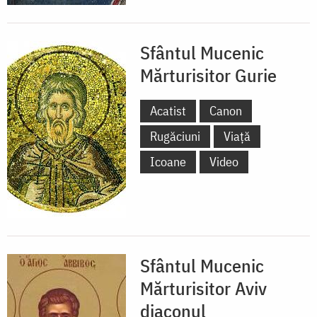
Sfântul Mucenic
Mărturisitor Gurie
Acatist
Canon
Rugăciuni
Viață
Icoane
Video
Sfântul Mucenic
Mărturisitor Aviv
diaconul