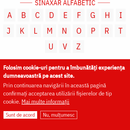
SINAXAR ALFABETIC
A
B
C
D
E
F
G
H
I
J
K
L
M
N
O
P
R
T
U
V
Z
Folosim cookie-uri pentru a îmbunătăți experiența
CALENDAR ORTODOX
dumneavoastră pe acest site.
7 AUGUST
Prin continuarea navigării în această pagină
ianuarie
februarie
martie
aprilie
mai
iunie
iulie
confirmați acceptarea utilizării fișierelor de tip
august
septembrie
octombrie
noiembrie
cookie.
Mai multe informații
decembrie
Sunt de acord
Nu, mulțumesc