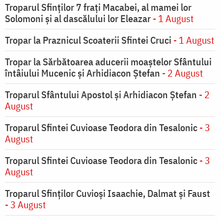
Troparul Sfinţilor 7 fraţi Macabei, al mamei lor
Solomoni şi al dascălului lor Eleazar
- 1 August
Tropar la Praznicul Scoaterii Sfintei Cruci
- 1 August
Tropar la Sărbătoarea aducerii moaştelor Sfântului
întâiului Mucenic şi Arhidiacon Ştefan
- 2 August
Troparul Sfântului Apostol și Arhidiacon Ștefan
- 2
August
Troparul Sfintei Cuvioase Teodora din Tesalonic
- 3
August
Troparul Sfintei Cuvioase Teodora din Tesalonic
- 3
August
Troparul Sfinţilor Cuvioşi Isaachie, Dalmat şi Faust
- 3 August