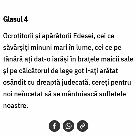
Glasul 4
Ocrotitorii şi apărătorii Edesei, cei ce
săvârşiţi minuni mari în lume, cei ce pe
tânără aţi dat-o iarăşi în braţele maicii sale
şi pe călcătorul de lege got l-aţi arătat
osândit cu dreaptă judecată, cereţi pentru
noi neîncetat să se mântuiască sufletele
noastre.