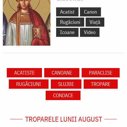
Acatist
Canon
Rugăciuni
Viață
Icoane
Video
ACATISTE
CANOANE
PARACLISE
RUGĂCIUNI
SLUJBE
TROPARE
CONDACE
TROPARELE LUNII AUGUST