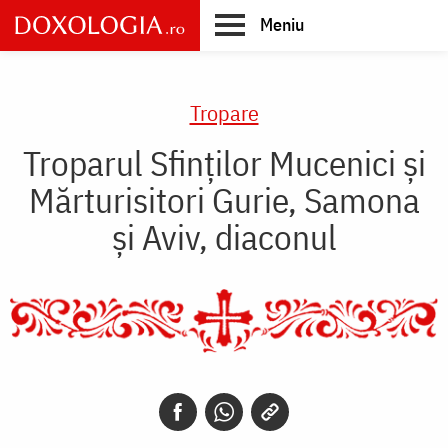
Skip
Meniu
to
main
Main
content
navigation
Tropare
Troparul Sfinţilor Mucenici şi
Mărturisitori Gurie, Samona
şi Aviv, diaconul