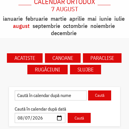
CALENDAR ORTODOX
7 AUGUST
ianuarie
februarie
martie
aprilie
mai
iunie
iulie
august
septembrie
octombrie
noiembrie
decembrie
ACATISTE
CANOANE
PARACLISE
RUGĂCIUNI
SLUJBE
Caută în calendar după dată