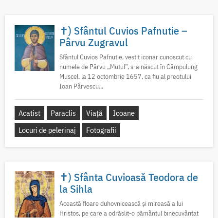
✝) Sfântul Cuvios Pafnutie –
Pârvu Zugravul
Sfântul Cuvios Pafnutie, vestit iconar cunoscut cu
numele de Pârvu „Mutul”, s-a născut în Câmpulung
Muscel, la 12 octombrie 1657, ca fiu al preotului
Ioan Pârvescu...
Acatist
Paraclis
Viață
Icoane
Locuri de pelerinaj
Fotografii
✝) Sfânta Cuvioasă Teodora de
la Sihla
Această floare duhovnicească și mireasă a lui
Hristos, pe care a odrăslit-o pământul binecuvântat