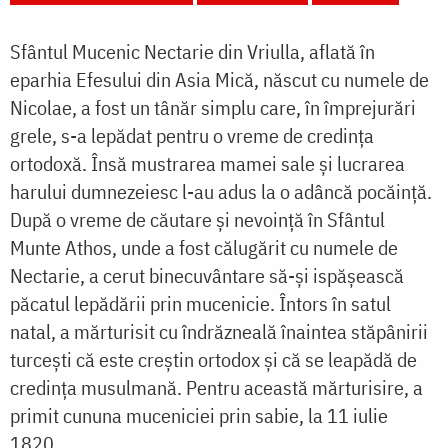
Sfântul Mucenic Nectarie din Vriulla, aflată în
eparhia Efesului din Asia Mică, născut cu numele de
Nicolae, a fost un tânăr simplu care, în împrejurări
grele, s-a lepădat pentru o vreme de credința
ortodoxă. Însă mustrarea mamei sale și lucrarea
harului dumnezeiesc l-au adus la o adâncă pocăință.
După o vreme de căutare și nevoință în Sfântul
Munte Athos, unde a fost călugărit cu numele de
Nectarie, a cerut binecuvântare să-și ispășească
păcatul lepădării prin mucenicie. Întors în satul
natal, a mărturisit cu îndrăzneală înaintea stăpânirii
turcești că este creștin ortodox și că se leapădă de
credința musulmană. Pentru această mărturisire, a
primit cununa muceniciei prin sabie, la 11 iulie
1820.