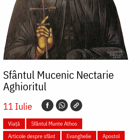
Sfântul Mucenic Nectarie
Aghioritul
11 Iulie
Viață
Sfântul Munte Athos
Articole despre sfânt
Evanghelie
Apostol