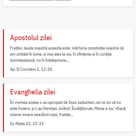
Apostolul zilei
Fraților, lauda noastră aceasta este: mărturia conștiinței noastre că
am umblat în lume, și mai ales la voi, în sfințenie și în curăție
dumnezeiască, nu în înțelepciune...
Ap. II Corinteni 1, 12-20
Evanghelia zilei
În vremea aceea s-au apropiat de Iisus saducheii, cei ce zic că nu
este înviere, și L-au întrebat, zicând: Învățătorule, Moise a zis: «Dacă
cineva moare neavând copii, fratele...
Ev. Matei 22, 23-33