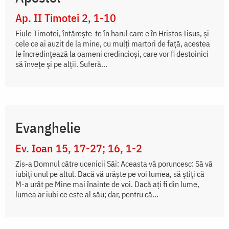
Ap. II Timotei 2, 1-10
Fiule Timotei, întăreşte-te în harul care e în Hristos Iisus, şi
cele ce ai auzit de la mine, cu mulţi martori de faţă, acestea
le încredinţează la oameni credincioşi, care vor fi destoinici
să înveţe şi pe alţii. Suferă...
Evanghelie
Ev. Ioan 15, 17-27; 16, 1-2
Zis-a Domnul către ucenicii Săi: Aceasta vă poruncesc: Să vă
iubiți unul pe altul. Dacă vă urăște pe voi lumea, să știți că
M-a urât pe Mine mai înainte de voi. Dacă ați fi din lume,
lumea ar iubi ce este al său; dar, pentru că...