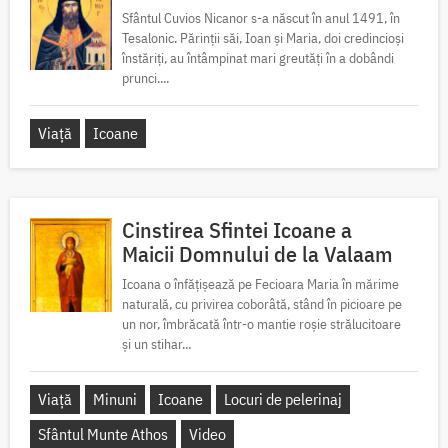
Sfântul Cuvios Nicanor s-a născut în anul 1491, în
Tesalonic. Părinții săi, Ioan și Maria, doi credincioși
înstăriți, au întâmpinat mari greutăți în a dobândi
prunci....
Viață
Icoane
Cinstirea Sfintei Icoane a
Maicii Domnului de la Valaam
Icoana o înfățișează pe Fecioara Maria în mărime
naturală, cu privirea coborâtă, stând în picioare pe
un nor, îmbrăcată într-o mantie roșie strălucitoare
și un stihar...
Viață
Minuni
Icoane
Locuri de pelerinaj
Sfântul Munte Athos
Video