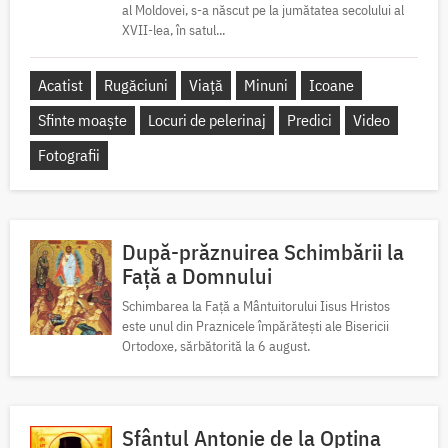
al Moldovei, s-a născut pe la jumătatea secolului al
XVII-lea, în satul...
Acatist
Rugăciuni
Viață
Minuni
Icoane
Sfinte moaște
Locuri de pelerinaj
Predici
Video
Fotografii
După-prăznuirea Schimbării la
Față a Domnului
Schimbarea la Față a Mântuitorului Iisus Hristos
este unul din Praznicele împărătești ale Bisericii
Ortodoxe, sărbătorită la 6 august.
Sfântul Antonie de la Optina