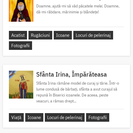
Doamne, ajută-mi să văd păcatele mele; Doamne,
dă-mi răbdare, mărinimie şi blândeţe!
Acatist
Rugăciuni
Icoane
Locuri de pelerinaj
Fotografii
Sfânta Irina, Împărăteasa
Sfânta Irina rămâne model de curaj și tărie. Într-o
lume condusă de bărbați, sfânta a avut curajul să
repună în Biserici icoanele. De aceea, peste
veacuri, a rămas drept...
Viață
Icoane
Locuri de pelerinaj
Fotografii