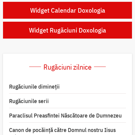
Widget Calendar Doxologia
Widget Rugăciuni Doxologia
Rugăciuni zilnice
Rugăciunile dimineții
Rugăciunile serii
Paraclisul Preasfintei Născătoare de Dumnezeu
Canon de pocăință către Domnul nostru Iisus