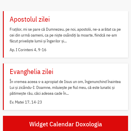
Apostolul zilei
Fraților, mi se pare că Dumnezeu, pe noi, apostolii, ne-a arătat ca pe
cei din urmă oameni, ca pe niște osândiți la moarte, fiindcă ne-am
făcut priveliște lumii și îngerilor și...
Ap. I Corinteni 4, 9-16
Evanghelia zilei
În vremea aceea s-a apropiat de Iisus un om, îngenunchind înaintea
Lui și zicându-I: Doamne, miluiește pe fiul meu, că este lunatic și
pătimește rău, căci adesea cade în...
Ev. Matei 17, 14-23
Widget Calendar Doxologia