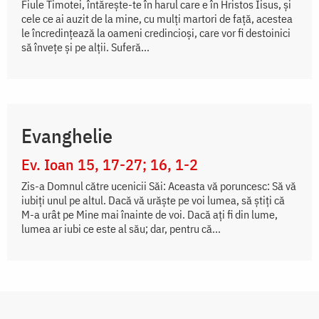
Fiule Timotei, întăreşte-te în harul care e în Hristos Iisus, şi
cele ce ai auzit de la mine, cu mulţi martori de faţă, acestea
le încredinţează la oameni credincioşi, care vor fi destoinici
să înveţe şi pe alţii. Suferă...
Evanghelie
Ev. Ioan 15, 17-27; 16, 1-2
Zis-a Domnul către ucenicii Săi: Aceasta vă poruncesc: Să vă
iubiți unul pe altul. Dacă vă urăște pe voi lumea, să știți că
M-a urât pe Mine mai înainte de voi. Dacă ați fi din lume,
lumea ar iubi ce este al său; dar, pentru că...