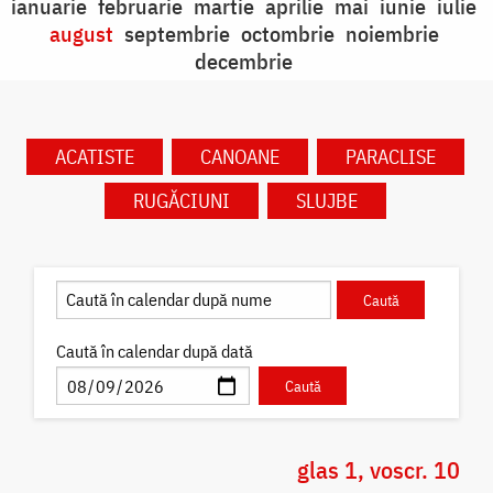
ianuarie
februarie
martie
aprilie
mai
iunie
iulie
august
septembrie
octombrie
noiembrie
decembrie
ACATISTE
CANOANE
PARACLISE
RUGĂCIUNI
SLUJBE
Caută în calendar după dată
glas 1, voscr. 10