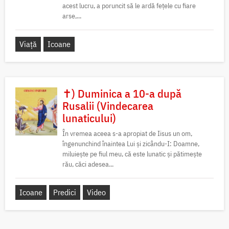
acest lucru, a poruncit să le ardă fețele cu fiare
arse,...
Viață
Icoane
✝) Duminica a 10-a după
Rusalii (Vindecarea
lunaticului)
În vremea aceea s-a apropiat de Iisus un om,
îngenunchind înaintea Lui și zicându-I: Doamne,
miluiește pe fiul meu, că este lunatic și pătimește
rău, căci adesea...
Icoane
Predici
Video