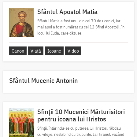
Sfântul Apostol Matia
Sfântul Matia a fost unul din cei 70 de ucenici, iar
mai apoi a fost numărat cu cei 12 Sfinți Apostoli , în
locul lui Iuda, care căzuse.
Canon
Viață
Icoane
Video
Sfântul Mucenic Antonin
Sfinții 10 Mucenici Mărturisitori
pentru icoana lui Hristos
Sfinții, întărindu-se cu puterea lui Hristos, răbdau
cu vitejie, neslăbind cu trupurile. Iar tiranul, văzând