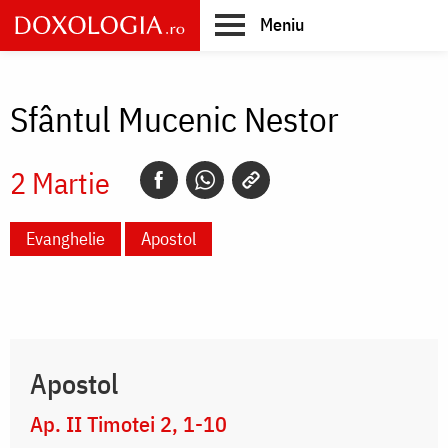
Skip
Meniu
to
main
Main
content
navigation
Sfântul Mucenic Nestor
2 Martie
Evanghelie
Apostol
Apostol
Ap. II Timotei 2, 1-10