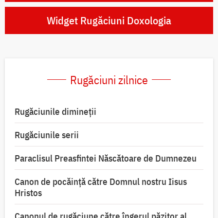
Widget Rugăciuni Doxologia
Rugăciuni zilnice
Rugăciunile dimineții
Rugăciunile serii
Paraclisul Preasfintei Născătoare de Dumnezeu
Canon de pocăință către Domnul nostru Iisus
Hristos
Canonul de rugăciune către îngerul păzitor al