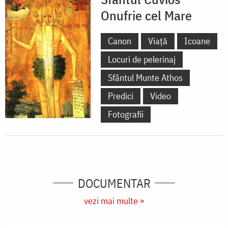
Onufrie cel Mare
Canon
Viață
Icoane
Locuri de pelerinaj
Sfântul Munte Athos
Predici
Video
Fotografii
DOCUMENTAR
vezi mai multe »