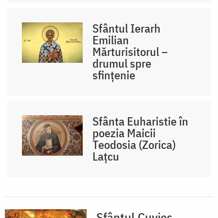
Sfântul Ierarh
Emilian
Mărturisitorul –
drumul spre
sfințenie
Sfânta Euharistie în
poezia Maicii
Teodosia (Zorica)
Lațcu
Sfântul Cuvios