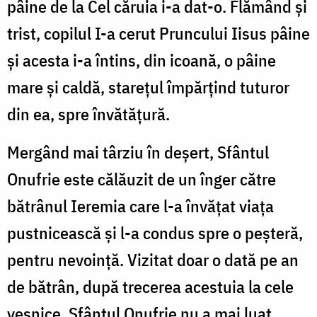
pâine de la Cel căruia i-a dat-o. Flămând și
trist, copilul I-a cerut Pruncului Iisus pâine
și acesta i-a întins, din icoană, o pâine
mare și caldă, starețul împărțind tuturor
din ea, spre învătățură.
Mergând mai târziu în deșert, Sfântul
Onufrie este călăuzit de un înger către
bătrânul Ieremia care l-a învățat viața
pustnicească și l-a condus spre o peșteră,
pentru nevoință. Vizitat doar o dată pe an
de bătrân, după trecerea acestuia la cele
veșnice, Sfântul Onufrie nu a mai luat