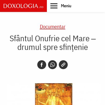
Skip
Meniu
to
main
Main
content
navigation
Documentar
Sfântul Onufrie cel Mare ‒
drumul spre sfințenie