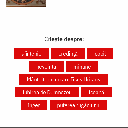
Citește despre:
sfințenie
credință
copil
nevoință
minune
Mântuitorul nostru Iisus Hristos
iubirea de Dumnezeu
icoană
înger
puterea rugăciunii