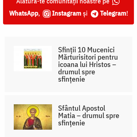
Alătură-te comunității noastre pe
WhatsApp
,
Instagram
și
Telegram
!
Sfinții 10 Mucenici
Mărturisitori pentru
icoana lui Hristos –
drumul spre
sfințenie
Sfântul Apostol
Matia – drumul spre
sfințenie