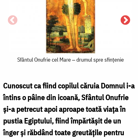
Sfântul
Sfântul Onufrie cel Mare ‒ drumul spre sfințenie
Onufrie
cel
Cunoscut ca fiind copilul căruia Domnul i-a
Mare
întins o pâine din icoană, Sfântul Onufrie
S
‒
și-a petrecut apoi aproape toată viața în
O
drumul
pustia Egiptului, fiind împărtășit de un
c
spre
înger și răbdând toate greutățile pentru
sfințenie