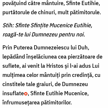
povăţuind către mântuire, Sfinte Eutihie,
purtătorule de chinuri, mult pătimitorule.
Stih: Sfinte Sfinţite Mucenice Eutihie,
roagă-te lui Dumnezeu pentru noi.
Prin Puterea Dumnezeiescu lui Duh,
lepădând înşelăciunea cea pierzătoare de
suflete, ai venit la Hristos şi l-ai adus Lui
mulţimea celor mântuiţi prin credinţă, cu
cinstitele tale graiuri, de Dumnezeu
insuflate
, Sfinte Eutihie Mucenice,
înfrumuseţarea pătimitorilor.