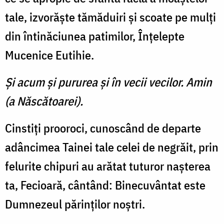
tale, izvorăşte tămăduiri şi scoate pe mulţi
din întinăciunea patimilor, Înţelepte
Mucenice Eutihie.
Şi acum şi pururea şi în vecii vecilor. Amin
(a Născătoarei).
Cinstiţi prooroci, cunoscând de departe
adâncimea Tainei tale celei de negrăit, prin
felurite chipuri au arătat tuturor naşterea
ta, Fecioară, cântând: Binecuvântat este
Dumnezeul părinţilor noştri.