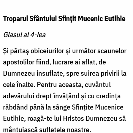
Troparul Sfântului Sfinţit Mucenic Eutihie
Glasul al 4-lea
Şi părtaş obiceiurilor şi următor scaunelor
apostolilor fiind, lucrare ai aflat, de
Dumnezeu insuflate, spre suirea privirii la
cele înalte. Pentru aceasta, cuvântul
adevărului drept învăţând şi cu credinţa
răbdând până la sânge Sfinţite Mucenice
Eutihie, roagă-te lui Hristos Dumnezeu să
mântuiască sufletele noastre.