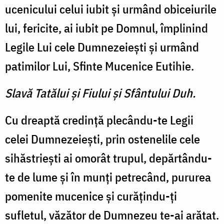
ucenicului celui iubit şi urmând obiceiurile
lui, fericite, ai iubit pe Domnul, împlinind
Legile Lui cele Dumnezeieşti şi urmând
patimilor Lui, Sfinte Mucenice Eutihie.
Slavă Tatălui şi Fiului şi Sfântului Duh.
Cu dreaptă credinţă plecându-te Legii
celei Dumnezeieşti, prin ostenelile cele
sihăstrieşti ai omorât trupul, depărtându-
te de lume şi în munţi petrecând, pururea
pomenite mucenice şi curăţindu-ţi
sufletul, văzător de Dumnezeu te-ai arătat.