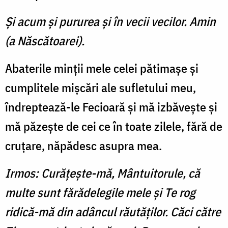
Şi acum şi pururea şi în vecii vecilor. Amin
(a Născătoarei).
Abaterile minţii mele celei pătimaşe şi
cumplitele mişcări ale sufletului meu,
îndreptează-le Fecioară şi mă izbăveşte şi
mă păzeşte de cei ce în toate zilele, fără de
cruţare, năpădesc asupra mea.
Irmos: Curăţeşte-mă, Mântuitorule, că
multe sunt fărădelegile mele şi Te rog
ridică-mă din adâncul răutăţilor. Căci către