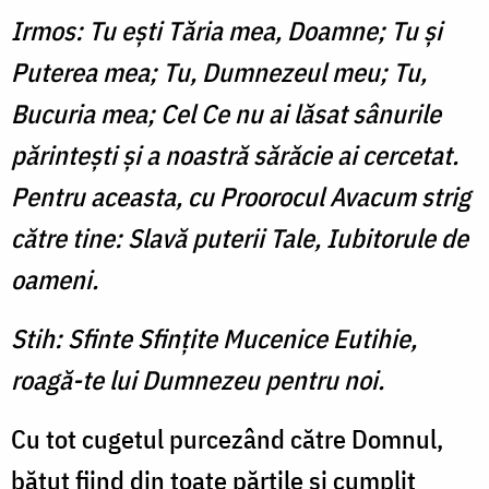
Irmos: Tu eşti Tăria mea, Doamne; Tu şi
Puterea mea; Tu, Dumnezeul meu; Tu,
Bucuria mea; Cel Ce nu ai lăsat sânurile
părinteşti şi a noastră sărăcie ai cercetat.
Pentru aceasta, cu Proorocul Avacum strig
către tine: Slavă puterii Tale, Iubitorule de
oameni.
Stih: Sfinte Sfinţite Mucenice Eutihie,
roagă-te lui Dumnezeu pentru noi.
Cu tot cugetul purcezând către Domnul,
bătut fiind din toate părţile şi cumplit