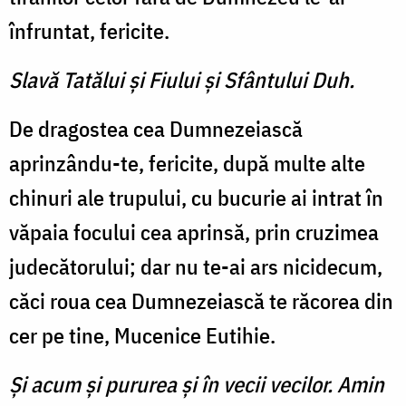
înfrun­tat, fericite.
Slavă Tatălui şi Fiului şi Sfântului Duh.
De dragostea cea Dumnezeiască
aprinzându-te, fericite, după multe alte
chinuri ale trupului, cu bucurie ai intrat în
văpaia focului cea aprinsă, prin cruzimea
judecătorului; dar nu te-ai ars nicidecum,
căci roua cea Dumnezeiască te răcorea din
cer pe tine, Mucenice Eutihie.
Şi acum şi pururea şi în vecii vecilor. Amin