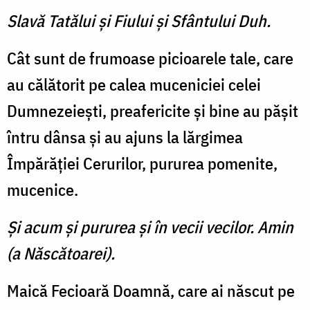
Slavă Tatălui şi Fiului şi Sfântului Duh.
Cât sunt de frumoase picioarele tale, care
au călătorit pe calea muceniciei celei
Dumnezeieşti, preafericite şi bine au păşit
întru dânsa şi au ajuns la lărgimea
Împărăţiei Cerurilor, pururea pomenite,
mucenice.
Şi acum şi pururea şi în vecii vecilor. Amin
(a Născătoarei).
Maică Fecioară Doamnă, care ai născut pe