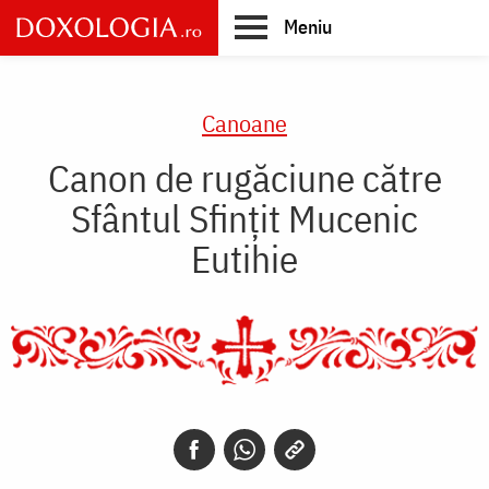
Skip
Meniu
to
main
Main
content
navigation
Canoane
Canon de rugăciune către
Sfântul Sfinţit Mucenic
Eutihie