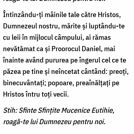
Întinzându-ţi mâinile tale către Hristos,
Dumnezeul nostru, mărite şi luptându-te
cu leii în mijlocul câmpului, ai rămas
nevătămat ca şi Proorocul Daniel, mai
înainte având pururea pe îngerul cel ce te
păzea pe tine şi neîncetat cântând: preoţi,
binecuvântaţi; popoare, preaînălţaţi pe
Hristos întru toţi vecii.
Stih: Sfinte Sfinţite Mucenice Eutihie,
roagă-te lui Dumnezeu pentru noi.