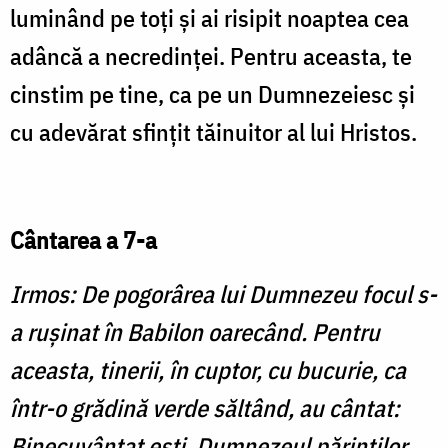
luminând pe toţi şi ai risipit noaptea cea
adâncă a necredinţei. Pentru aceasta, te
cinstim pe tine, ca pe un Dumnezeiesc şi
cu adevărat sfinţit tăinuitor al lui Hristos.
Cântarea a 7-a
Irmos: De pogorârea lui Dumnezeu focul s-
a ruşinat în Babilon oarecând. Pentru
aceasta, tinerii, în cuptor, cu bucurie, ca
într-o grădină verde săltând, au cântat:
Binecuvântat eşti, Dumnezeul părinţilor