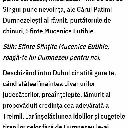
Singur pune nevoinţa, ale Cărui Patimi
Dumnezeieşti ai râvnit, purtătorule de
chinuri, Sfinte Mucenice Eutihie.
Stih: Sfinte Sfinţite Mucenice Eutihie,
roagă-te lui Dumnezeu pentru noi.
Deschizând întru Duhul cinstită gura ta,
când stăteai înaintea divanurilor
judecătorilor, preaînţelepte, lămurit ai
propovăduit credinţa cea adevărată a
Treimii. Iar înşelăciunea idolilor şi cugetele
tiranilor celor fără de Dumnezeu le-ai