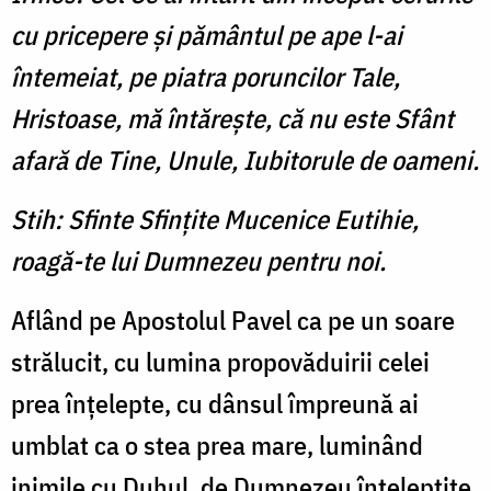
cu pricepere şi pământul pe ape l-ai
întemeiat, pe piatra poruncilor Tale,
Hristoase, mă întăreşte, că nu este Sfânt
afară de Tine, Unule, Iubitorule de oameni.
Stih: Sfinte Sfinţite Mucenice Eutihie,
roagă-te lui Dumnezeu pentru noi.
Aflând pe Apostolul Pavel ca pe un soare
strălucit, cu lumina propovăduirii celei
prea înţelepte, cu dânsul împreună ai
umblat ca o stea prea mare, luminând
inimile cu Duhul, de Dumnezeu înţelepţite,