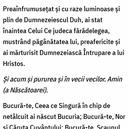
Preaînfrumuseţat şi cu raze luminoase şi
plin de Dumnezeiescul Duh, ai stat
înaintea Celui Ce judeca fărădelegea,
mustrând păgânătatea lui, preafericite şi
ai mărturisit Dumnezeiască Întrupare a lui
Hristos.
Şi acum şi pururea şi în vecii vecilor. Amin
(a Născătoarei).
Bucură-te, Ceea ce Singură în chip de
netâlcuit ai născut Bucuria; Bucură-te, Nor
şi Căruţa Cuvântului; Bucură-te, Scaunul