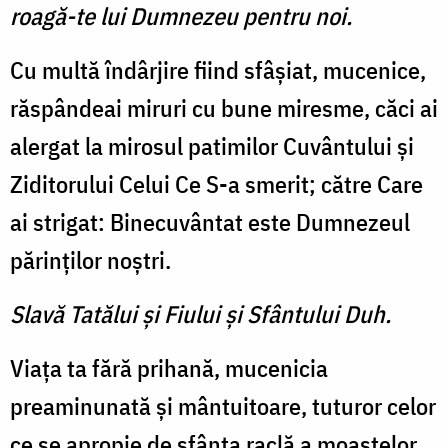
roagă-te lui Dumnezeu pentru noi.
Cu multă îndârjire fiind sfâşiat, mucenice,
răspândeai miruri cu bune miresme, căci ai
alergat la mirosul patimilor Cuvântului şi
Ziditorului Celui Ce S-a smerit; către Care
ai strigat: Binecuvântat este Dumnezeul
părinţilor noştri.
Slavă Tatălui şi Fiului şi Sfântului Duh.
Viaţa ta fără prihană, mucenicia
preaminunată şi mântuitoare, tuturor celor
ce se apropie de sfânta raclă a moaştelor