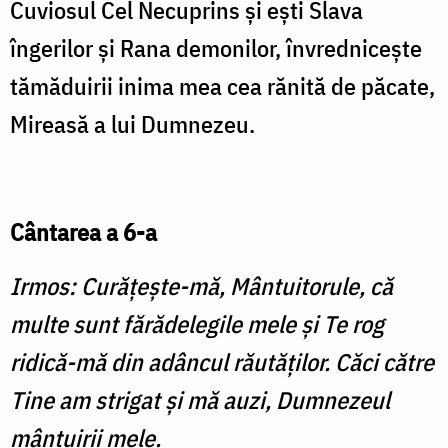
Cuviosul Cel Necuprins şi eşti Slava
îngerilor şi Rana demonilor, învredniceşte
tămăduirii inima mea cea rănită de păcate,
Mireasă a lui Dumnezeu.
Cântarea a 6-a
Irmos: Curăţeşte-mă, Mântuitorule, că
multe sunt fărădelegile mele şi Te rog
ridică-mă din adâncul răutăţilor. Căci către
Tine am strigat şi mă auzi, Dumnezeul
mântuirii mele.