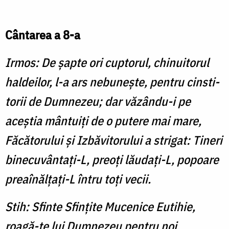
Cântarea a 8-a
Irmos: De șapte ori cuptorul, chinuitorul
hal­­deilor, l-a ars nebunește, pentru cin­s­ti­
torii de Dumnezeu; dar văzându-i pe
aceștia mântuiți de o putere mai mare,
Făcătorului și Izbăvitorului a strigat: Ti­neri
binecuvântați-L, preoți lău­dați-L, popoare
preaînălțați-L întru toți vecii.
Stih: Sfinte Sfinţite Mucenice Eutihie,
roagă-te lui Dumnezeu pentru noi.