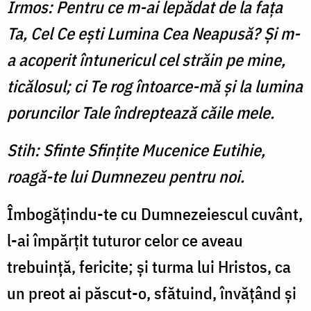
Irmos: Pentru ce m-ai lepădat de la faţa
Ta, Cel Ce eşti Lumina Cea Neapusă? Şi m-
a acoperit întunericul cel străin pe mine,
ticălosul; ci Te rog întoarce-mă şi la lumina
poruncilor Tale îndreptează căile mele.
Stih: Sfinte Sfinţite Mucenice Eutihie,
roagă-te lui Dumnezeu pentru noi.
Îmbogăţindu-te cu Dumnezeiescul cuvânt,
l-ai împărţit tuturor celor ce aveau
trebuinţă, fericite; şi turma lui Hristos, ca
un preot ai păscut-o, sfătuind, învăţând şi