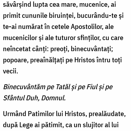
săvârşind lupta cea mare, mucenice, ai
primit cununile biruinţei, bucurându-te şi
te-ai numărat în cetele Apostolilor, ale
mucenicilor şi ale tuturor sfinţilor, cu care
neîncetat cânţi: preoţi, binecuvântaţi;
popoare, preaînălţaţi pe Hristos întru toţi
vecii.
Binecuvântăm pe Tatăl şi pe Fiul şi pe
Sfântul Duh, Domnul.
Urmând Patimilor lui Hristos, prealăudate,
după Lege ai pătimit, ca un slujitor al lui