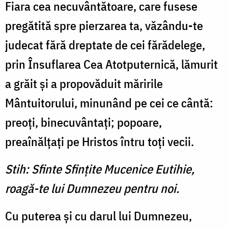
Fiara cea necuvântătoare, care fusese
pregătită spre pierzarea ta, văzându-te
judecat fără dreptate de cei fărădelege,
prin Însuflarea Cea Atotputernică, lămurit
a grăit şi a propovăduit măririle
Mântuitorului, minunând pe cei ce cântă:
preoţi, binecuvântaţi; popoare,
preaînălţaţi pe Hristos întru toţi vecii.
Stih: Sfinte Sfinţite Mucenice Eutihie,
roagă-te lui Dumnezeu pentru noi.
Cu puterea şi cu darul lui Dumnezeu,