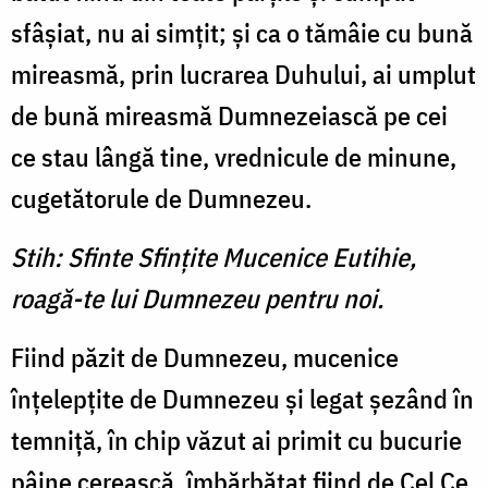
sfâşiat, nu ai simţit; şi ca o tămâie cu bună
mireasmă, prin lucrarea Duhului, ai umplut
de bună mireasmă Dumnezeiască pe cei
ce stau lângă tine, vrednicule de minune,
cugetătorule de Dumnezeu.
Stih: Sfinte Sfinţite Mucenice Eutihie,
roagă-te lui Dumnezeu pentru noi.
Fiind păzit de Dumnezeu, mucenice
înţelepţite de Dumnezeu şi legat şezând în
temniţă, în chip văzut ai primit cu bucurie
pâine cerească, îmbărbătat fiind de Cel Ce