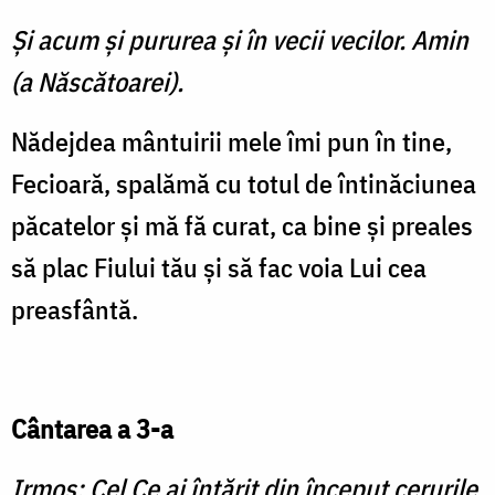
Şi acum şi pururea şi în vecii vecilor. Amin
(a Născătoarei).
Nădejdea mântuirii mele îmi pun în tine,
Fecioară, spalămă cu totul de întinăciunea
păcatelor şi mă fă curat, ca bine şi preales
să plac Fiului tău şi să fac voia Lui cea
preasfântă.
Cântarea a 3-a
Irmos: Cel Ce ai întărit din început cerurile