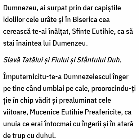
Dumnezeu, ai surpat prin dar capiştile
idolilor cele urâte şi în Biserica cea
cerească te-ai înălţat, Sfinte Eutihie, ca să
stai înaintea lui Dumenzeu.
Slavă Tatălui şi Fiului şi Sfântului Duh.
Împuternicitu-te-a Dumnezeiescul înger
pe tine când umblai pe cale, proorocindu-ţi
ţie în chip vădit şi prealuminat cele
viitoare, Mucenice Eutihie Preafericite, ca
unuia ce erai întocmai cu îngerii şi în afară
de trup cu duhul.