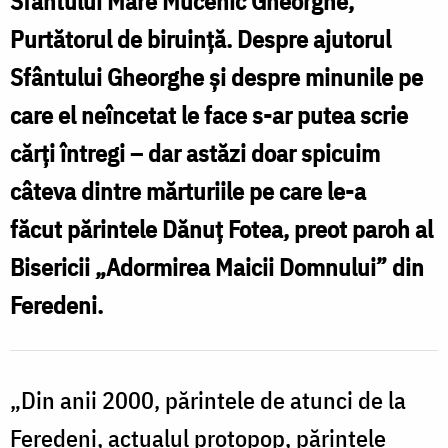
Sfântului Mare Mucenic Gheorghe,
Sfântului
Purtătorul de biruință. Despre ajutorul
S
Mare
Sfântului Gheorghe și despre minunile pe
Mucenic
care el neîncetat le face s-ar putea scrie
Gheorghe
cărți întregi – dar astăzi doar spicuim
/
câteva dintre mărturiile pe care le-a
/
Foto:
făcut părintele Dănuț Fotea, preot paroh al
F
pr.
p
Bisericii „Adormirea Maicii Domnului” din
Silviu
S
Feredeni.
Cluci
C
„Din anii 2000, părintele de atunci de la
Feredeni, actualul protopop, părintele