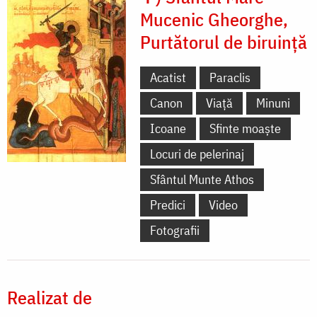
Mucenic Gheorghe,
Purtătorul de biruință
Acatist
Paraclis
Canon
Viață
Minuni
Icoane
Sfinte moaște
Locuri de pelerinaj
Sfântul Munte Athos
Predici
Video
Fotografii
Realizat de