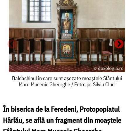
Baldachinul
Baldachinul în care sunt așezate moaștele Sfântului
Mare Mucenic Gheorghe / Foto: pr. Silviu Cluci
în
care
sunt
În biserica de la Feredeni, Protopopiatul
așezate
Hârlău, se află un fragment din moaștele
moaștele