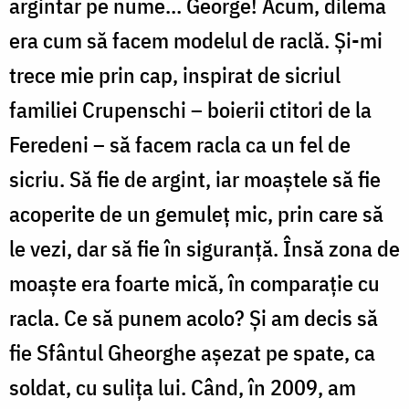
argintar pe nume… George! Acum, dilema
era cum să facem modelul de raclă. Și-mi
trece mie prin cap, inspirat de sicriul
familiei Crupenschi – boierii ctitori de la
Feredeni – să facem racla ca un fel de
sicriu. Să fie de argint, iar moaștele să fie
acoperite de un gemuleț mic, prin care să
le vezi, dar să fie în siguranță. Însă zona de
moaște era foarte mică, în comparație cu
racla. Ce să punem acolo? Și am decis să
fie Sfântul Gheorghe așezat pe spate, ca
soldat, cu sulița lui. Când, în 2009, am