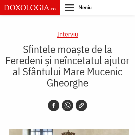
Skip
Meniu
to
main
Main
content
navigation
Interviu
Sfintele moaște de la
Feredeni și neîncetatul ajutor
al Sfântului Mare Mucenic
Gheorghe