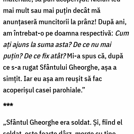
mai mult sau mai puțin decât mă
anunțaseră muncitorii la prânz! După ani,
am întrebat-o pe doamna respectivă:
Cum
ați ajuns la suma asta? De ce nu mai
puțin? De ce fix atât?
Mi-a spus că, după
ce s-a rugat Sfântului Gheorghe, așa a
simțit. Iar eu așa am reușit să fac
acoperișul casei parohiale.”
***
„Sfântul Gheorghe era soldat. Și, fiind el
soldat, este foarte dârz, merge cu tine