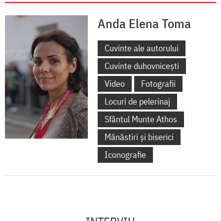
Anda Elena Toma
Cuvinte ale autorului
Cuvinte duhovnicești
Video
Fotografii
Locuri de pelerinaj
Sfântul Munte Athos
Mănăstiri și biserici
Iconografie