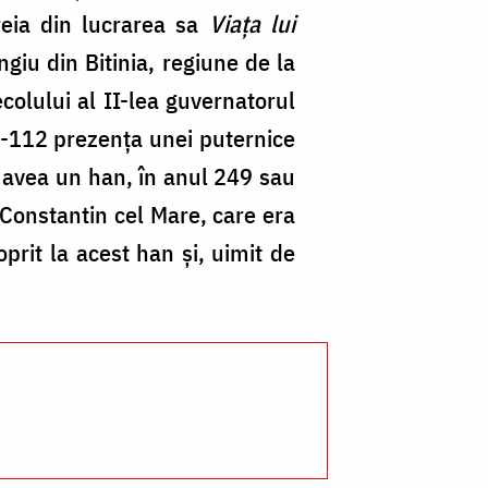
treia din lucrarea sa
Viața lui
giu din Bitinia, regiune de la
colului al II-lea guvernatorul
10-112 prezența unei puternice
u avea un han, în anul 249 sau
 Constantin cel Mare, care era
oprit la acest han şi, uimit de