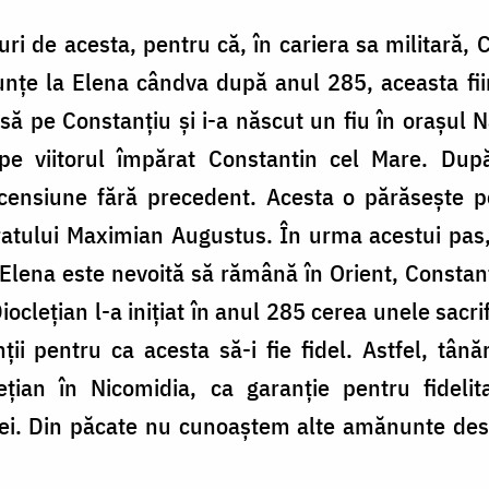
uri de acesta, pentru că, în cariera sa militară,
unțe la Elena cândva după anul 285, aceasta fiin
nsă pe Constanțiu și i-a născut un fiu în oraşul 
 viitorul împărat Constantin cel Mare. După 
censiune fără precedent. Acesta o părăsește p
ăratului Maximian Augustus. În urma acestui pas,
 Elena este nevoită să rămână în Orient, Consta
ocleţian l-a iniţiat în anul 285 cerea unele sacrif
ii pentru ca acesta să-i fie fidel. Astfel, tân
leţian în Nicomidia, ca garanţie pentru fidelit
ul ei. Din păcate nu cunoaștem alte amănunte de
.