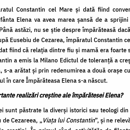
atul Constantin cel Mare şi dată fiind convert
fânta Elena va avea marea şansă de a sprijini i
 Până astăzi, nu se ştie despre împărăteasă dacă
upă Eusebiu de Cezarea, împăratul Constantin cel 
dat fiind că relația dintre fiu și mamă era foarte s
tin a emis la Milano Edictul de toleranță a creș
 s-a arătat și prin redenumirea a două orașe c
așul în care Împărăteasa Elena s-a născut.
tante realizări creștine ale împărătesei Elena?
ei sunt păstrate la diverşi istorici sau teologi di
iu de Cezareea, „
Viața lui Constantin
”, şi ne rele