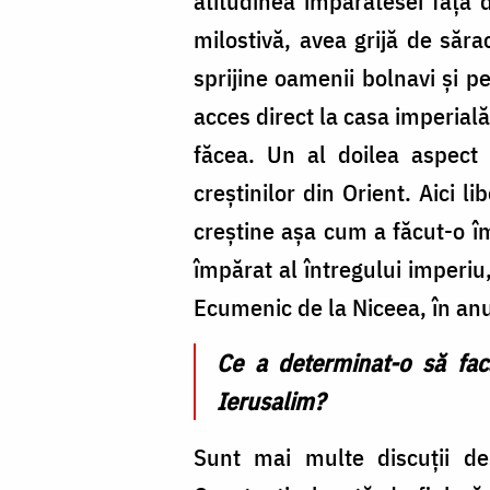
atitudinea împărătesei faţă d
milostivă, avea grijă de sărac
sprijine oamenii bolnavi și p
acces direct la casa imperială,
făcea. Un al doilea aspect 
creştinilor din Orient. Aici l
creştine aşa cum a făcut-o î
împărat al întregului imperiu
Ecumenic de la Niceea, în anu
Ce a determinat-o să facă
Ierusalim?
Sunt mai multe discuţii des