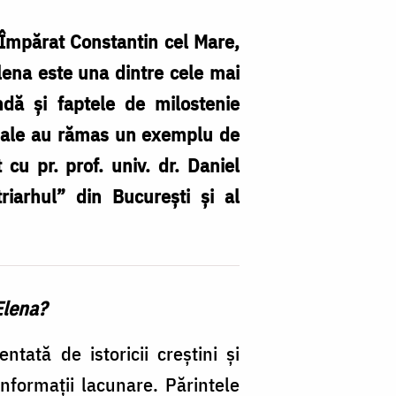
vi
tr
Împărat Constantin cel Mare,
în
Elena este una dintre cele mai
l
ndă și faptele de milostenie
va
le sale au rămas un exemplu de
cr
u pr. prof. univ. dr. Daniel
–
riarhul” din București și al
in
c
Pr
Elena?
Da
B
ată de istoricii creștini și
nformații lacunare. Părintele