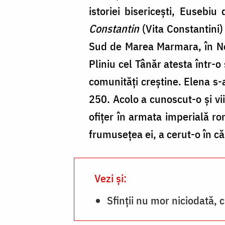
istoriei bisericești, Eusebiu
Constantin
(Vita Constantini)
Sud de Marea Marmara, în Nord
Pliniu cel Tânăr atesta într-
comunități creștine. Elena s-
250. Acolo a cunoscut-o şi vi
ofiţer în armata imperială rom
frumuseţea ei, a cerut-o în că
Vezi și:
Sfinții nu mor niciodată, 