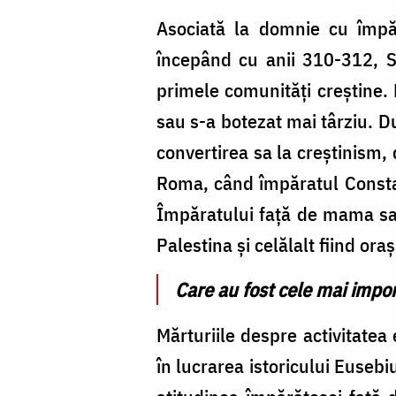
Asociată la domnie cu împăr
începând cu anii 310-312, S
primele comunităţi creştine.
sau s-a botezat mai târziu. D
convertirea sa la creștinism, 
Roma, când împăratul Constan
Împăratului față de mama sa,
Palestina și celălalt fiind or
Care au fost cele mai impor
Mărturiile despre activitatea 
în lucrarea istoricului Euseb