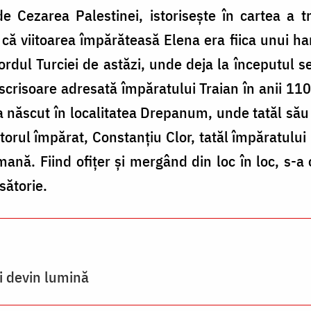
 de Cezarea Palestinei, istorisește în cartea a 
 că viitoarea împărăteasă Elena era fiica unui han
ul Turciei de astăzi, unde deja la începutul se
o scrisoare adresată împăratului Traian în anii 1
a născut în localitatea Drepanum, unde tatăl să
itorul împărat, Constanţiu Clor, tatăl împăratului
ană. Fiind ofiţer şi mergând din loc în loc, s-a 
sătorie.
ci devin lumină