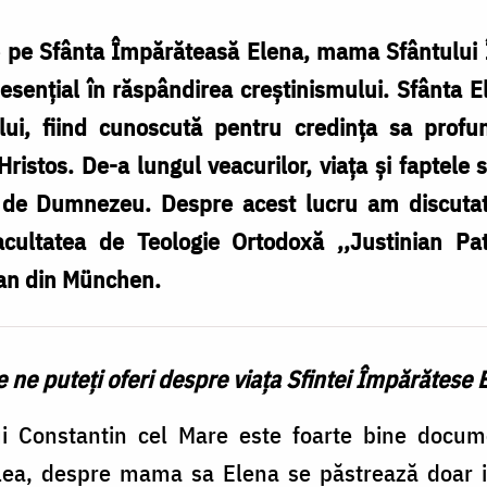
te pe Sfânta Împărăteasă Elena, mama Sfântului 
esențial în răspândirea creștinismului. Sfânta 
mului, fiind cunoscută pentru credința sa profu
 Hristos. De-a lungul veacurilor, viața și fapte
 de Dumnezeu. Despre acest lucru am discutat c
cultatea de Teologie Ortodoxă ,,Justinian Pat
ian din München.
ce ne puteți oferi despre viața Sfintei Împărătese 
i Constantin cel Mare este foarte bine document
V-lea, despre mama sa Elena se păstrează doar i