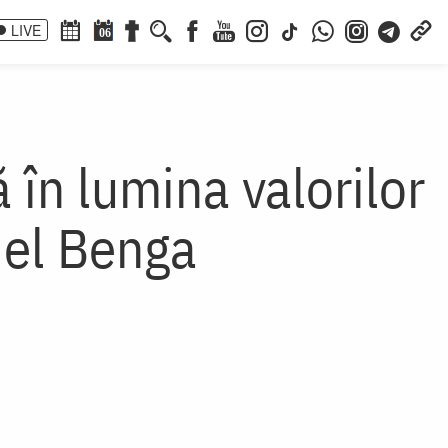
LIVE
06
 în lumina valorilor
niel Benga