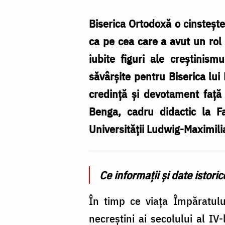
Elena,
o
Biserica Ortodoxă o cinsteș
viață
ca pe cea care a avut un rol 
trăită
iubite figuri ale creștinis
în
săvârșite pentru Biserica lui
lumina
credință și devotament față
valorilor
Benga, cadru didactic la Fa
creștine
Universității Ludwig-Maximil
Ce informații și date istori
În timp ce viața Împăratulu
necreștini ai secolului al I