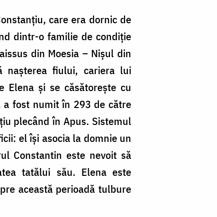
 Constanțiu, care era dornic de
d dintr-o familie de condiție
Naissus din Moesia – Nişul din
naşterea fiului, cariera lui
e Elena și se căsătorește cu
 a fost numit în 293 de către
nțiu plecând în Apus. Sistemul
icii: el îşi asocia la domnie un
ărul Constantin este nevoit să
atea tatălui său. Elena este
spre această perioadă tulbure