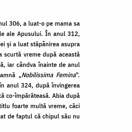
 anul 306, a luat-o pe mama sa
ale ale Apusului. În anul 312,
ei și a luat stăpânirea asupra
la scurtă vreme după această
ă, iar cândva înainte de anul
oamnă „
Nobilissima Femina
”.
în anul 324, după învingerea
ică co-împărăteasă. Abia după
tlu foarte multă vreme, căci
tat de faptul că chipul său nu