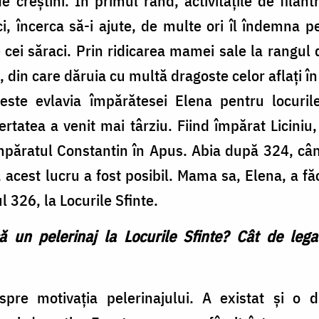
e creştini. În primul rând, activităţile de filan
i, încerca să-i ajute, de multe ori îl îndemna pe
e cei săraci. Prin ridicarea mamei sale la rangu
 din care dăruia cu multă dragoste celor aflați în 
este evlavia împărătesei Elena pentru locurile
ibertatea a venit mai târziu. Fiind împărat Liciniu
mpăratul Constantin în Apus. Abia după 324, câ
, acest lucru a fost posibil. Mama sa, Elena, a fă
l 326, la Locurile Sfinte.
 un pelerinaj la Locurile Sfinte? Cât de leg
pre motivaţia pelerinajului. A existat şi o 