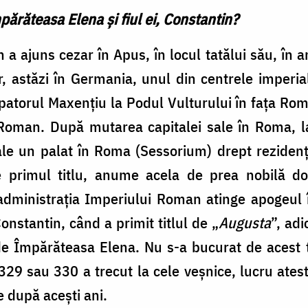
părăteasa Elena și fiul ei, Constantin?
a ajuns cezar în Apus, în locul tatălui său, în
r, astăzi în Germania, unul din centrele imperi
patorul Maxenţiu la Podul Vulturului în fața Rom
 Roman. După mutarea capitalei sale în Roma, 
ale un palat în Roma (Sessorium) drept rezidenț
 primul titlu, anume acela de prea nobilă d
dministrația Imperiului Roman atinge apogeul 
onstantin, când a primit titlul de „
Augusta
”, ad
 Împărăteasa Elena. Nu s-a bucurat de acest ti
29 sau 330 a trecut la cele veșnice, lucru ates
 după acești ani.