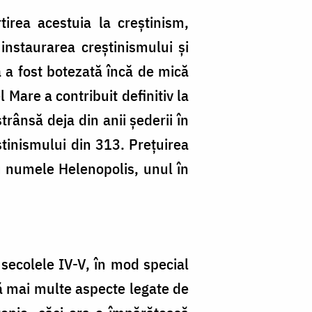
irea acestuia la creştinism,
nstaurarea creştinismului şi
 a fost botezată încă de mică
Mare a contribuit definitiv la
trânsă deja din anii șederii în
tinismului din 313. Prețuirea
u numele Helenopolis, unul în
n secolele IV-V, în mod special
vă mai multe aspecte legate de