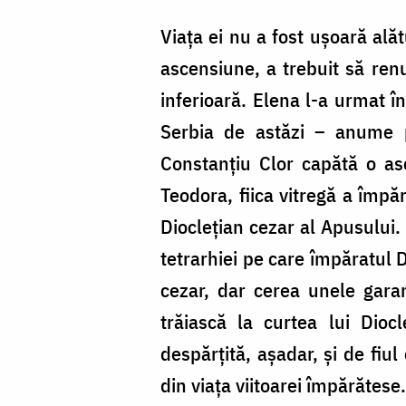
Viaţa ei nu a fost uşoară alăt
ascensiune, a trebuit să ren
inferioară. Elena l-a urmat î
Serbia de astăzi – anume pe
Constanţiu Clor capătă o as
Teodora, fiica vitregă a împ
Diocleţian cezar al Apusului.
tetrarhiei pe care împăratul Di
cezar, dar cerea unele garanţ
trăiască la curtea lui Dioc
despărţită, aşadar, şi de fi
din viața viitoarei împărătese