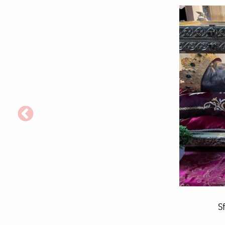
Sfânta
Sf
Împărăteasa