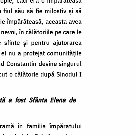
tropie, căci era o împărăteasă
 fiul său să fie milostiv şi să
l de împărăteasă, aceasta avea
nevoi, în călătoriile pe care le
 sfinte şi pentru ajutorarea
, el nu a protejat comunităţile
nd Constantin devine singurul
cut o călătorie după Sinodul I
ată a fost Sfânta Elena de
dramă în familia împăratului