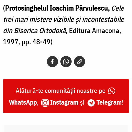
(
Protosinghelul Ioachim Pârvulescu,
Cele
trei mari mistere vizibile și incontestabile
din Biserica Ortodoxă,
Editura Amacona,
1997, pp. 48-49)
Alătură-te comunității noastre pe
WhatsApp
,
Instagram
și
Telegram
!