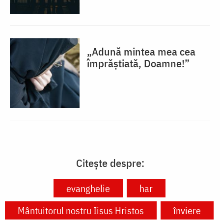
„Adună mintea mea cea
împrăștiată, Doamne!”
Citește despre:
evanghelie
har
Mântuitorul nostru Iisus Hristos
înviere