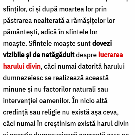
sfinților, ci și după moartea lor prin
păstrarea nealterată a rămășițelor lor
pământești, adică în sfintele lor
moaște. Sfintele moaște sunt
dovezi
vizibile și de netăgăduit
despre
lucrarea
harului divin
, căci numai datorită harului
dumnezeiesc se realizează această
minune și nu factorilor naturali sau
intervenției oamenilor. În nicio altă
credință sau religie nu există așa ceva,
căci numai în creștinism există harul divin
și energia dumnezeiască necreată care ne