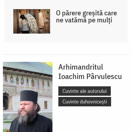
O părere greșită care
ne vatămă pe mulți
Arhimandritul
Ioachim Pârvulescu
Cuvinte ale autorului
Cuvinte duhovnicești