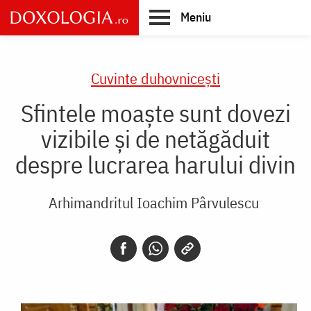
Skip
Meniu
to
main
Main
content
navigation
Cuvinte duhovnicești
Sfintele moaște sunt dovezi
vizibile și de netăgăduit
despre lucrarea harului divin
Arhimandritul Ioachim Pârvulescu