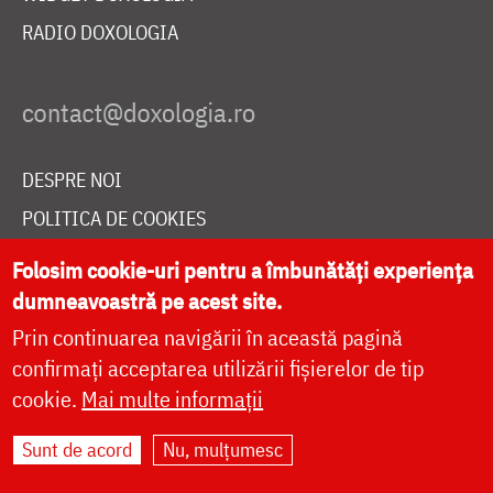
RADIO DOXOLOGIA
DESPRE NOI
POLITICA DE COOKIES
DONEAZĂ ONLINE PENTRU CATEDRALA NAȚIONALĂ
Folosim cookie-uri pentru a îmbunătăți experiența
dumneavoastră pe acest site.
Prin continuarea navigării în această pagină
LIVE
confirmați acceptarea utilizării fișierelor de tip
cookie.
Mai multe informații
Site dezvoltat de
DOXOLOGIA MEDIA
,
Sunt de acord
Nu, mulțumesc
Arhiepiscopia Iașilor | ©
doxologia.ro