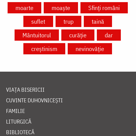
moarte
moaște
Sfinți români
suflet
trup
taină
Mântuitorul
curăție
dar
creștinism
nevinovăție
VIAȚA BISERICII
CUVINTE DUHOVNICEȘTI
FAMILIE
LITURGICĂ
BIBLIOTECĂ