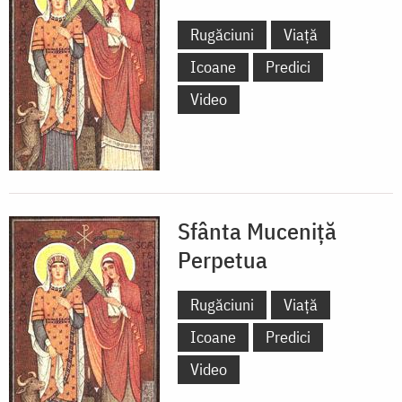
Rugăciuni
Viață
Icoane
Predici
Video
Sfânta Muceniță
Perpetua
Rugăciuni
Viață
Icoane
Predici
Video