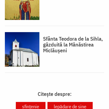
Sfânta Teodora de la Sihla,
găzduită la Mănăstirea
Miclăușeni
Citește despre:
sfințenie
lepădare de sine