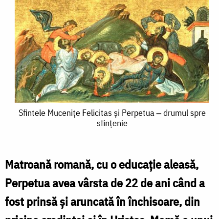
Sfintele
Sfintele Mucenițe Felicitas și Perpetua ‒ drumul spre
sfințenie
Mucenițe
Felicitas
și
Matroană romană, cu o educație aleasă,
Perpetua
Perpetua avea vârsta de 22 de ani când a
‒
fost prinsă și aruncată în închisoare, din
drumul