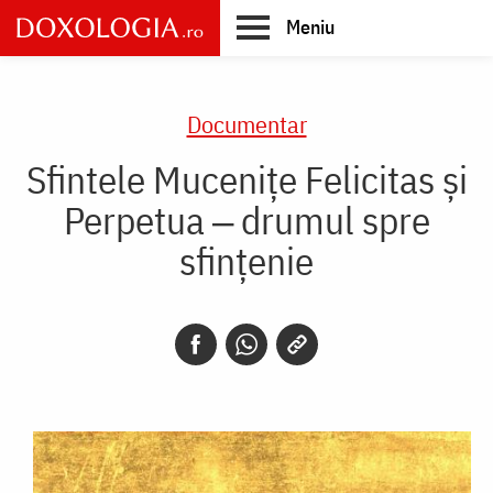
Skip
Meniu
to
main
Main
content
navigation
Documentar
Sfintele Mucenițe Felicitas și
Perpetua ‒ drumul spre
sfințenie