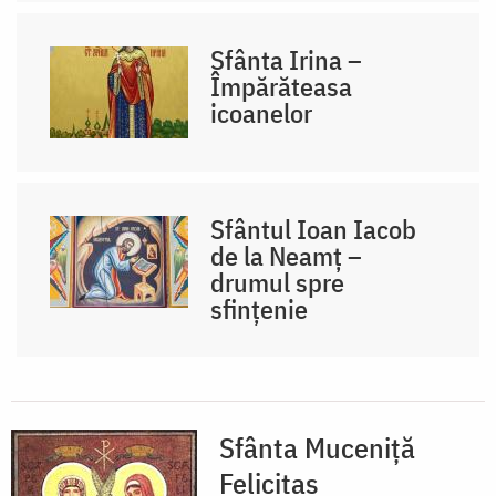
Sfânta Irina –
Împărăteasa
icoanelor
Sfântul Ioan Iacob
de la Neamț –
drumul spre
sfințenie
Sfânta Muceniță
Felicitas