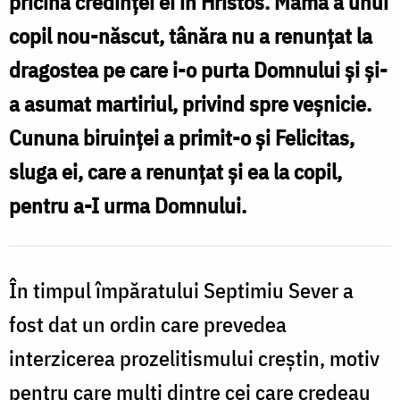
pricina credinței ei în Hristos. Mamă a unui
spre
copil nou-născut, tânăra nu a renunțat la
sfințenie
dragostea pe care i-o purta Domnului și și-
a asumat martiriul, privind spre veșnicie.
Cununa biruinței a primit-o și Felicitas,
sluga ei, care a renunțat și ea la copil,
pentru a-I urma Domnului.
În timpul împăratului Septimiu Sever a
fost dat un ordin care prevedea
interzicerea prozelitismului creștin, motiv
pentru care mulți dintre cei care credeau