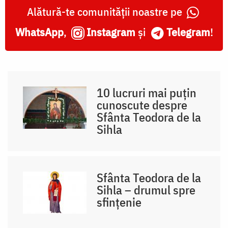
Alătură-te comunității noastre pe
WhatsApp
,
Instagram
și
Telegram
!
10 lucruri mai puțin
cunoscute despre
Sfânta Teodora de la
Sihla
Sfânta Teodora de la
Sihla – drumul spre
sfințenie