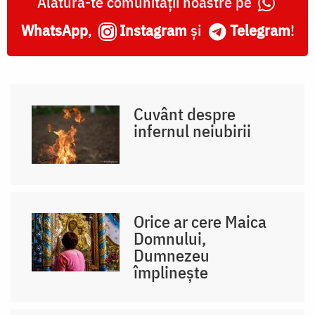
Alătură-te comunității noastre pe
WhatsApp
,
Instagram
și
Telegram
!
Cuvânt despre
infernul neiubirii
Orice ar cere Maica
Domnului,
Dumnezeu
împlinește