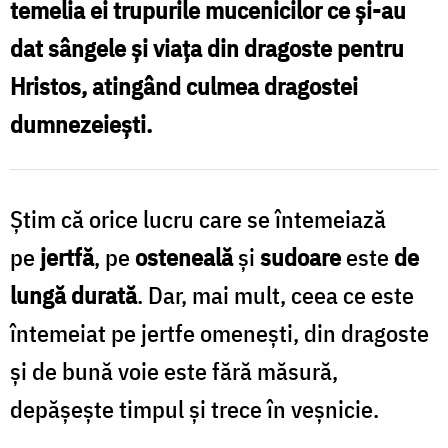
temelia ei trupurile mucenicilor ce și-au
Foto:
dat sângele și viața din dragoste pentru
Magda
Hristos, atingând culmea dragostei
Buftea
dumnezeiești.
Știm că orice lucru care se întemeiază
pe
jertfă
, pe
osteneală
și
sudoare
este
de
lungă durată
. Dar, mai mult, ceea ce este
întemeiat pe jertfe omenești, din dragoste
și de bună voie este fără măsură,
depășește timpul și trece în veșnicie.