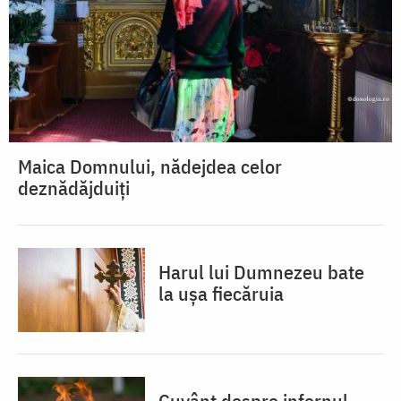
Maica Domnului, nădejdea celor
deznădăjduiți
Harul lui Dumnezeu bate
la ușa fiecăruia
Cuvânt despre infernul