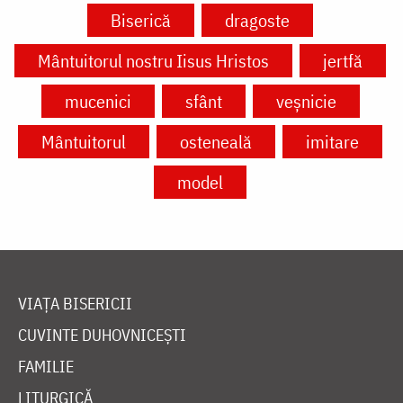
Biserică
dragoste
Mântuitorul nostru Iisus Hristos
jertfă
mucenici
sfânt
veșnicie
Mântuitorul
osteneală
imitare
model
VIAȚA BISERICII
CUVINTE DUHOVNICEȘTI
FAMILIE
LITURGICĂ