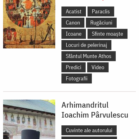
Acatist
Paraclis
Canon
Rugăciuni
Icoane
Sfinte moaște
Locuri de pelerinaj
Sfântul Munte Athos
Predici
Video
Fotografii
Arhimandritul
Ioachim Pârvulescu
Cuvinte ale autorului