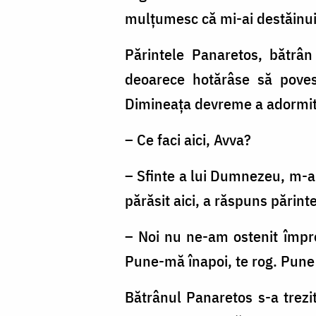
mulţumesc că mi-ai destăinuit
Părintele Panaretos, bătrâ
deoarece hotărâse să poves
Dimineaţa devreme a adormit ş
– Ce faci aici, Avva?
– Sfinte a lui Dumnezeu, m-am 
părăsit aici, a răspuns părint
– Noi nu ne-am ostenit împre
Pune-mă înapoi, te rog. Pune 
Bătrânul Panaretos s-a trezi