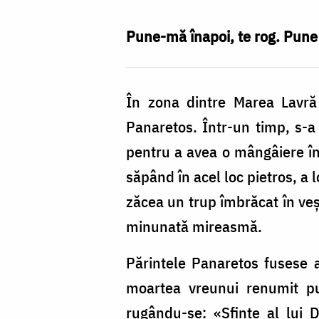
–
o
Pune-mă înapoi, te rog. Pune 
lecție
de
În zona dintre Marea Lavră
smerenie
Panaretos. Într-un timp, s-a 
/
pentru a avea o mângâiere în 
Foto:
săpând în acel loc pietros, a 
Nicolae
zăcea un trup îmbrăcat în veşm
Pintilie
minunată mireasmă.
Părintele Panaretos fusese 
moartea vreunui renumit pu
rugându-se: «Sfinte al lui D