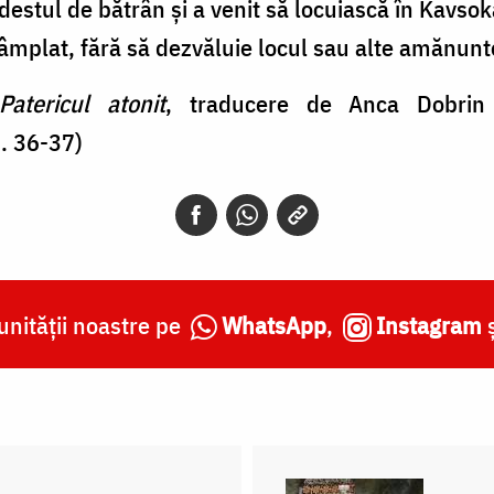
stul de bătrân şi a venit să locuiască în Kavsoka
ntâmplat, fără să dezvăluie locul sau alte amănunt
Patericul atonit
, traducere de Anca Dobrin 
. 36-37)
nității noastre pe
WhatsApp
,
Instagram