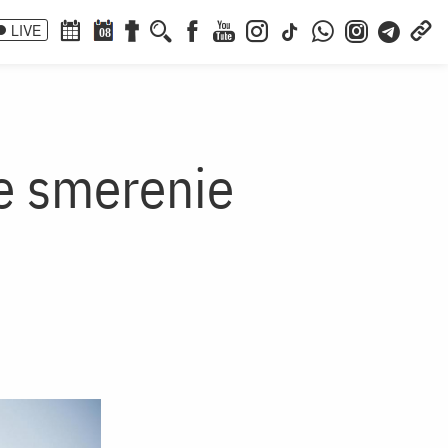
LIVE
08
de smerenie