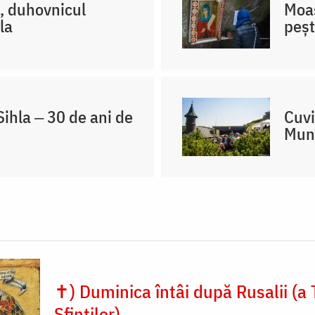
l, duhovnicul
Moaș
la
peșt
ihla ‒ 30 de ani de
Cuvi
Mun
✝) Duminica întâi după Rusalii (a 
Sfinților)