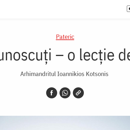
Pateric
cunoscuți – o lecție 
Arhimandritul Ioannikios Kotsonis