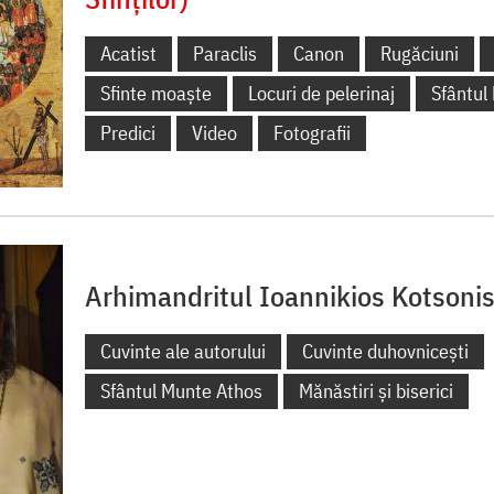
Acatist
Paraclis
Canon
Rugăciuni
Sfinte moaște
Locuri de pelerinaj
Sfântul
Predici
Video
Fotografii
Arhimandritul Ioannikios Kotsoni
Cuvinte ale autorului
Cuvinte duhovnicești
Sfântul Munte Athos
Mănăstiri și biserici