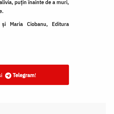
livia, puţin înainte de a muri,
e.
și Maria Ciobanu, Editura
și
Telegram
!