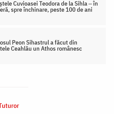
tele Cuvioasei Teodora de la Sihla ‒ în
eră, spre închinare, peste 100 de ani
osul Peon Sihastrul a făcut din
tele Ceahlău un Athos românesc
Tuturor