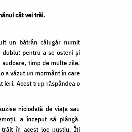
nui cât vei trăi.
uit un bătrân călugăr numit
p dublu: pentru a se osteni şi
i sudoare, timp de multe zile,
colo a văzut un mormânt în care
at ieri. Acest trup răspândea o
uzise niciodată de viaţa sau
moţii, a început să plângă,
răit în acest loc pustiu. Îţi