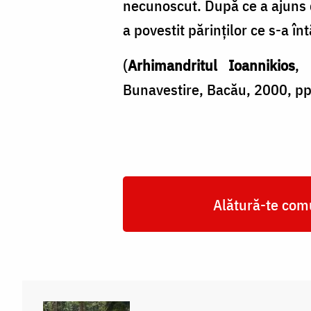
necunoscut. După ce a ajuns de
a povestit părinţilor ce s-a î
(
Arhimandritul Ioannikios
,
Bunavestire, Bacău, 2000, pp
Alătură-te comu