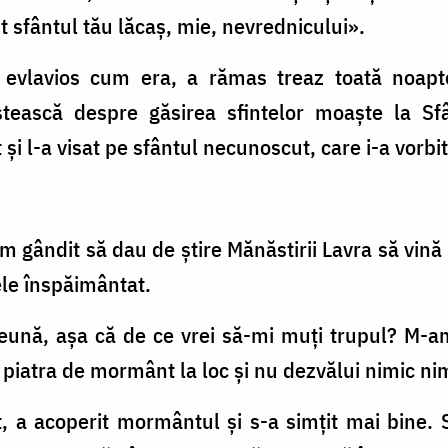
 sfântul tău lăcaş, mie, nevrednicului».
n evlavios cum era, a rămas treaz toată noapt
tească despre găsirea sfintelor moaşte la Sf
i l-a visat pe sfântul necunoscut, care i-a vorbi
gândit să dau de ştire Mănăstirii Lavra să vină să
ele înspăimântat.
ună, aşa că de ce vrei să-mi muţi trupul? M-am
piatra de mormânt la loc şi nu dezvălui nimic nimă
t, a acoperit mormântul şi s-a simţit mai bine. 