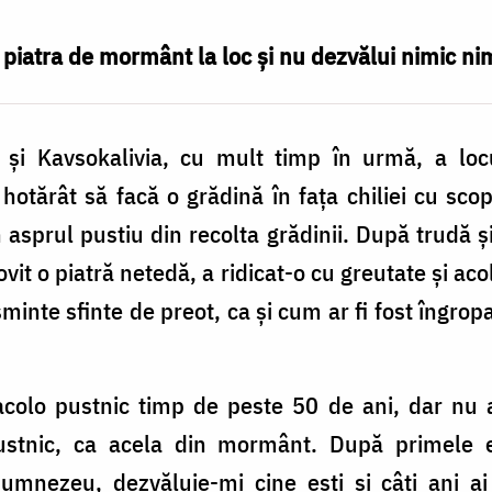
piatra de mormânt la loc și nu dezvălui nimic nimă
 şi Kavsokalivia, cu mult timp în urmă, a loc
hotărât să facă o grădină în faţa chiliei cu sco
asprul pustiu din recolta grădinii. După trudă ş
lovit o piatră netedă, a ridicat-o cu greutate şi a
inte sfinte de preot, ca şi cum ar fi fost îngrop
acolo pustnic timp de peste 50 de ani, dar nu a
stnic, ca acela din mormânt. După primele e
umnezeu, dezvăluie-mi cine eşti şi câţi ani ai t