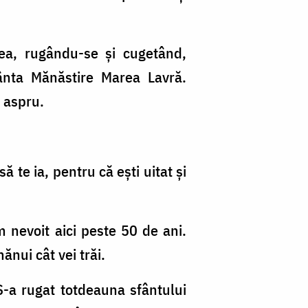
ea, rugându-se şi cugetând,
ânta Mănăstire Marea Lavră.
t aspru.
 te ia, pentru că eşti uitat şi
 nevoit aici peste 50 de ani.
nui cât vei trăi.
S-a rugat totdeauna sfântului