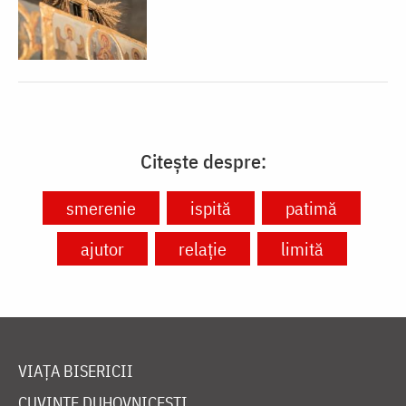
Citește despre:
smerenie
ispită
patimă
ajutor
relație
limită
VIAȚA BISERICII
CUVINTE DUHOVNICEȘTI