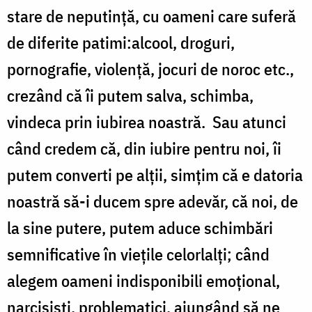
stare de neputință, cu oameni care suferă
de diferite patimi
:
alcool, droguri,
pornografie, violență, jocuri de noroc etc.,
crezând că îi putem salva, schimba,
vindeca prin iubirea noastră. Sau atunci
când credem că, din iubire pentru noi, îi
putem converti pe alții, simțim că e datoria
noastră să-i ducem spre adevăr, că noi, de
la sine putere, putem aduce schimbări
semnificative în viețile celorlalți; când
alegem oameni indisponibili emoțional,
narcisiști, problematici, ajungând să ne