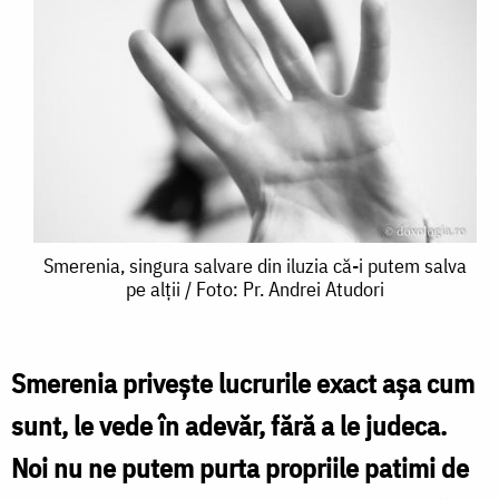
Smerenia,
Smerenia, singura salvare din iluzia că-i putem salva
pe alții / Foto: Pr. Andrei Atudori
singura
salvare
din
Smerenia privește lucrurile exact așa cum
iluzia
sunt, le vede în adevăr, fără a le judeca.
că-
Noi nu ne putem purta propriile patimi de
i