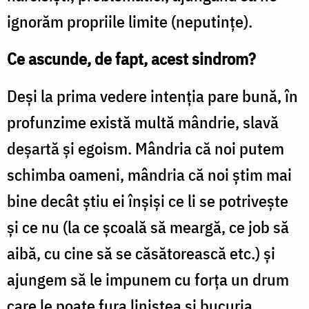
ignorăm propriile limite (neputințe).
Ce ascunde, de fapt, acest sindrom?
Deși la prima vedere intenția pare bună, în
profunzime exist
ă
multă mândrie, slavă
deșartă și egoism. Mândria că noi putem
schimba oameni, mândria că noi știm mai
bine decât știu ei înșiși ce li se potrivește
și ce nu (la ce școală să meargă, ce job să
aibă, cu cine să se căsătorească etc.) și
ajungem să le impunem cu forța un drum
care le poate fura liniștea și bucuria.