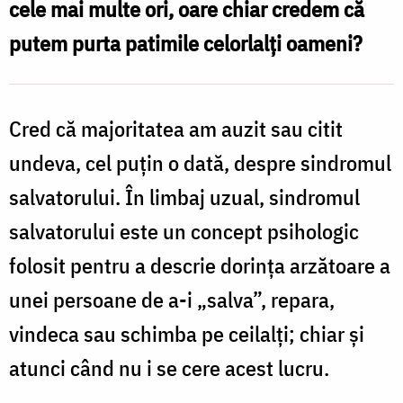
cele mai multe ori, oare chiar credem că
putem
putem purta patimile celorlalți oameni?
salva
pe
alții
Cred că majoritatea am auzit sau citit
/
undeva, cel puțin o dată, despre sindromul
Foto:
salvatorului. În limbaj uzual, sindromul
Pr.
salvatorului este un concept psihologic
Andrei
folosit pentru a descrie dorința arzătoare a
Atudori
unei persoane de a-i „salva”, repara,
vindeca sau schimba pe ceilalți; chiar și
atunci când nu i se cere acest lucru.