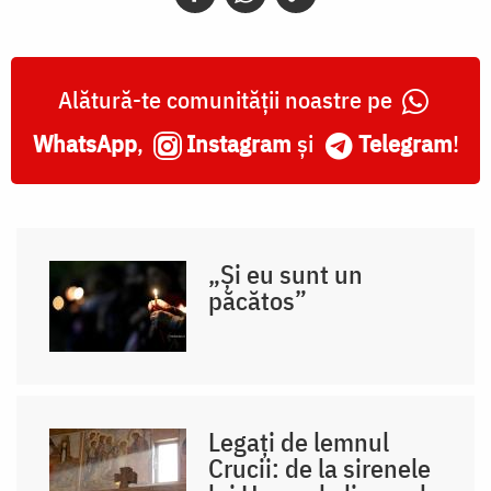
Alătură-te comunității noastre pe
WhatsApp
,
Instagram
și
Telegram
!
„Și eu sunt un
păcătos”
Legați de lemnul
Crucii: de la sirenele