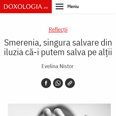
Skip
Meniu
to
main
Main
content
navigation
Reflecții
Smerenia, singura salvare din
iluzia că-i putem salva pe alții
Evelina Nistor