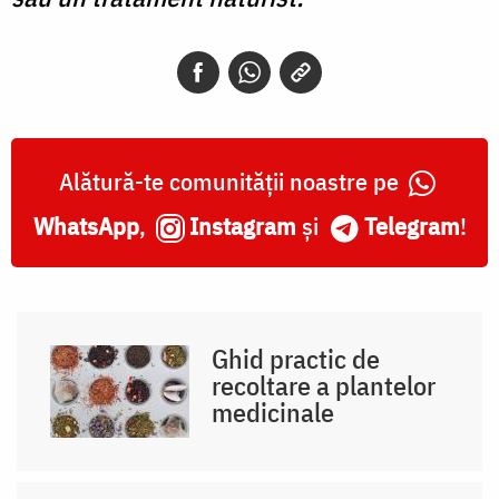
Alătură-te comunității noastre pe
WhatsApp
,
Instagram
și
Telegram
!
Ghid practic de
recoltare a plantelor
medicinale