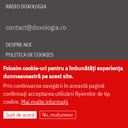
RADIO DOXOLOGIA
DESPRE NOI
POLITICA DE COOKIES
DONEAZĂ ONLINE PENTRU CATEDRALA NAȚIONALĂ
Folosim cookie-uri pentru a îmbunătăți experiența
dumneavoastră pe acest site.
Prin continuarea navigării în această pagină
LIVE
confirmați acceptarea utilizării fișierelor de tip
cookie.
Mai multe informații
Site dezvoltat de
DOXOLOGIA MEDIA
,
Sunt de acord
Nu, mulțumesc
Arhiepiscopia Iașilor | ©
doxologia.ro