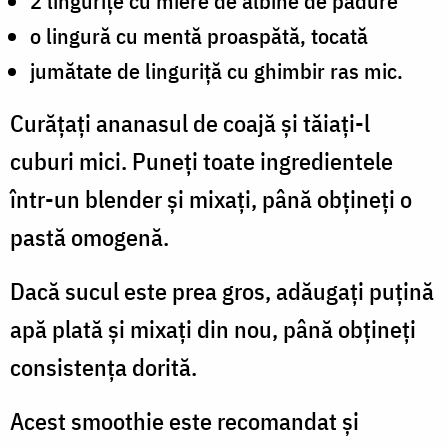
2 lingurițe cu miere de albine de pădure
o lingură cu mentă proaspătă, tocată
jumătate de linguriță cu ghimbir ras mic.
Curățați ananasul de coajă și tăiați-l
cuburi mici. Puneți toate ingredientele
într-un blender și mixați, până obțineți o
pastă omogenă.
Dacă sucul este prea gros, adăugați puțină
apă plată și mixați din nou, până obțineți
consistența dorită.
Acest smoothie este recomandat și