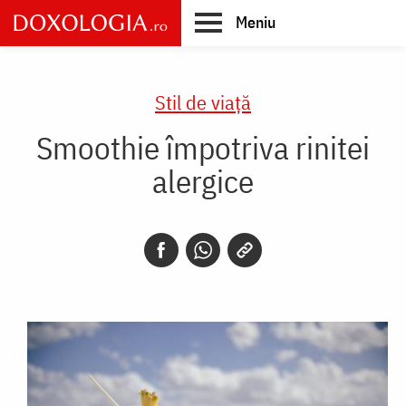
Skip
Meniu
to
main
Main
content
navigation
Stil de viaţă
Smoothie împotriva rinitei
alergice