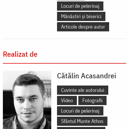
Locuri de pelerinaj
Mănăstiri și biserici
Articole despre autor
Realizat de
Cătălin Acasandrei
Cuvinte ale autorului
Video
Fotografii
Locuri de pelerinaj
Sfântul Munte Athos