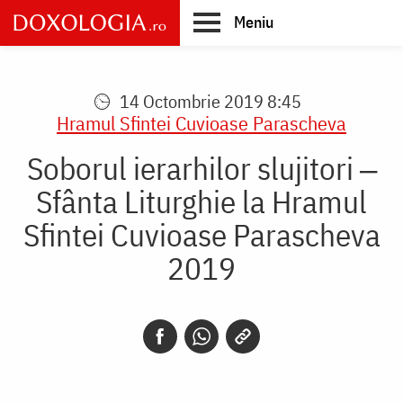
Skip
Meniu
to
main
Main
content
navigation
14 Octombrie 2019 8:45
Hramul Sfintei Cuvioase Parascheva
Soborul ierarhilor slujitori ‒
Sfânta Liturghie la Hramul
Sfintei Cuvioase Parascheva
2019