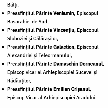
Bălţi,
Preasfinţitul Părinte
Veniamin
, Episcopul
Basarabiei de Sud,
Preasfinţitul Părinte
Vincenţiu
, Episcopul
Sloboziei şi Călăraşilor,
Preasfinţitul Părinte
Galaction
, Episcopul
Alexandriei şi Teleormanului,
Preasfinţitul Părinte
Damaschin Dorneanul
,
Episcop vicar al Arhiepiscopiei Sucevei şi
Rădăuţilor,
Preasfinţitul Părinte
Emilian Crişanul
,
Episcop Vicar al Arhiepiscopiei Aradului.