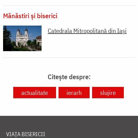
Mănăstiri și biserici
Catedrala Mitropolitană din Iaşi
Citește despre:
actualitate
ierarh
slujire
VIAȚA BISERICII