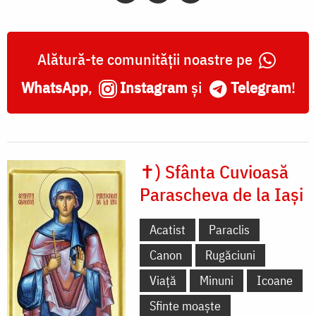
Alătură-te comunității noastre pe
WhatsApp
,
Instagram
și
Telegram
!
✝) Sfânta Cuvioasă
Parascheva de la Iași
Acatist
Paraclis
Canon
Rugăciuni
Viață
Minuni
Icoane
Sfinte moaște