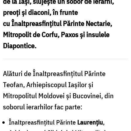
de la Iași, slujește un sobor de ierarhi,
preoți și diaconi, în frunte
N
cu Înaltpreasfinţitul Părinte
Nectarie
,
Mitropolit de Corfu, Paxos şi insulele
Diapontice.
Alături de Înaltpreasfinţitul Părinte
Teofan, Arhiepiscopul Iaşilor şi
Mitropolitul Moldovei şi Bucovinei, din
soborul ierarhilor fac parte:
Înaltpreasfinţitul Părinte
Laurenţiu
,