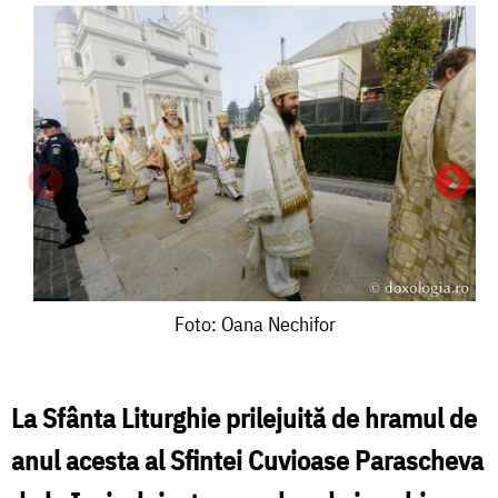
Foto:
Foto: Oana Nechifor
Oana
Nechifor
La Sfânta Liturghie prilejuită de hramul de
anul acesta al Sfintei Cuvioase Parascheva
F