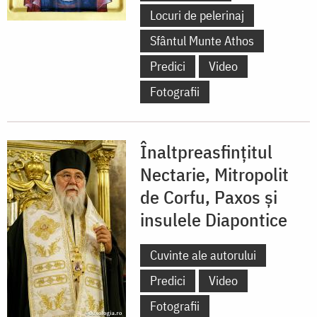
Locuri de pelerinaj
Sfântul Munte Athos
Predici
Video
Fotografii
Înaltpreasfinţitul
Nectarie, Mitropolit
de Corfu, Paxos şi
insulele Diapontice
Cuvinte ale autorului
Predici
Video
Fotografii