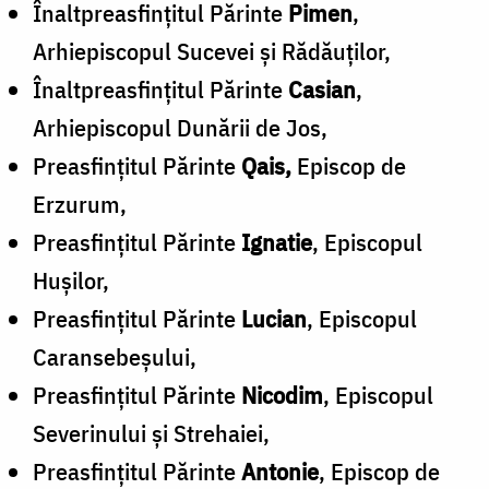
Înaltpreasfinţitul Părinte
Pimen
,
Arhiepiscopul Sucevei şi Rădăuţilor,
Înaltpreasfinţitul Părinte
Casian
,
Arhiepiscopul Dunării de Jos,
Preasfinţitul Părinte
Qais,
Episcop de
Erzurum,
Preasfinţitul Părinte
Ignatie
, Episcopul
Huşilor,
Preasfinţitul Părinte
Lucian
, Episcopul
Caransebeşului,
Preasfinţitul Părinte
Nicodim
, Episcopul
Severinului şi Strehaiei,
Preasfinţitul Părinte
Antonie
, Episcop de