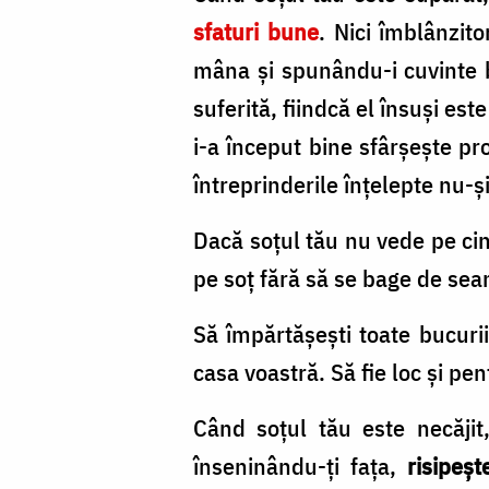
sfaturi bune
. Nici îmblânzito
mâna şi spunându-i cuvin­te b
suferită, fiindcă el însuşi es
i-a în­ceput bine sfârşeşte pr
întreprinderile înţelepte nu-ş
Dacă soţul tău nu vede pe cin
pe soţ fără să se bage de se
Să împărtăşeşti toate bucuriil
casa voastră. Să fie loc şi pen
Când soţul tău este necăji
înseninându-ţi faţa,
risipeşt