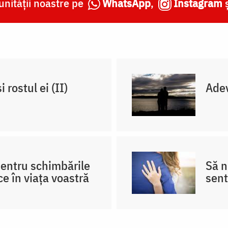
nității noastre pe
WhatsApp
,
Instagram
 rostul ei (II)
Adev
pentru schimbările
Să 
ce în viața voastră
sent