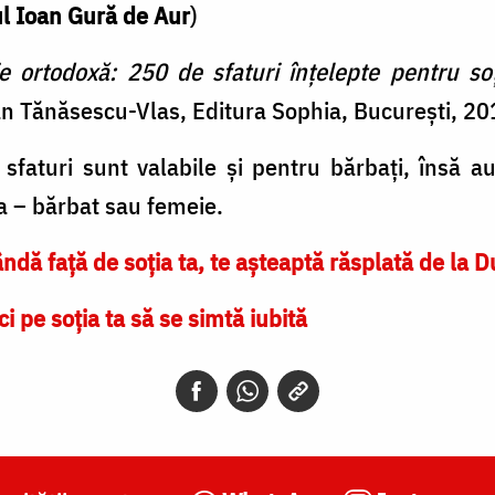
l Ioan Gură de Aur
)
ortodoxă: 250 de sfaturi înțelepte pentru soț 
an Tănăsescu-Vlas, Editura Sophia, București, 20
sfaturi sunt valabile și pentru bărbați, însă a
ia – bărbat sau femeie.
ândă față de soţia ta, te aşteaptă răsplată de la
i pe soția ta să se simtă iubită