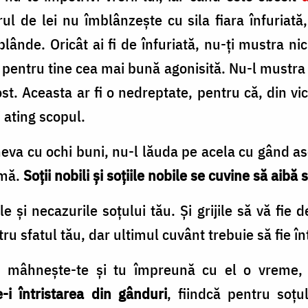
rul de lei nu îmblânzeşte cu sila fiara înfuriată
lânde. Oricât ai fi de înfuriată, nu-ți mustra n
te pentru tine cea mai bună agonisită. Nu-l mustra
ost. Aceasta ar fi o nedrep­tate, pentru că, din vic
i ating scopul.
eva cu ochi buni, nu-l lăuda pe acela cu gând asc
amă.
Soţii nobili şi soţiile nobile se cuvine să aibă 
e şi necazurile soţului tău. Şi grijile să vă fie 
tru sfa­tul tău, dar ultimul cuvânt trebuie să fie î
t, mâhneşte-te şi tu îm­preună cu el o vreme
e-i întristarea din gân­duri
, fiindcă pentru soţ