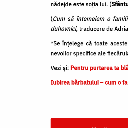
nădejde este soţia lui. (
Sfântu
(
Cum să întemeiem o familie 
duhovnici
, traducere de Adri
*Se înțelege că toate aceste 
nevoilor specifice ale fiecăru
Vezi și:
Pentru purtarea ta bl
Iubirea bărbatului – cum o fac