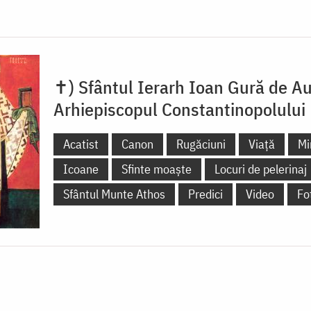
✝) Sfântul Ierarh Ioan Gură de Au
Arhiepiscopul Constantinopolului
Acatist
Canon
Rugăciuni
Viață
Mi
Icoane
Sfinte moaște
Locuri de pelerinaj
Sfântul Munte Athos
Predici
Video
Fo