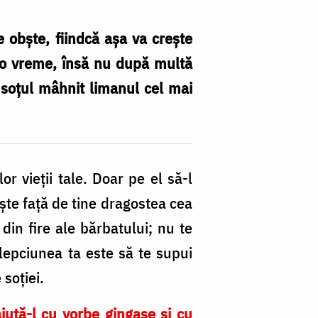
de obşte, fiindcă aşa va creşte
l o vreme, însă nu după multă
u soţul mâhnit limanul cel mai
 vie­ţii tale. Doar pe el să-l
eşte faţă de tine dragostea cea
din fire ale bărbatului; nu te
lepciunea ta este să te su­pui
 soţiei.
ajută-l cu vorbe gingaşe şi cu