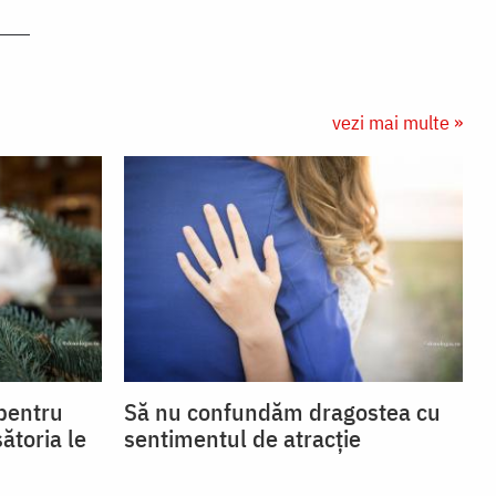
vezi mai multe »
 pentru
Să nu confundăm dragostea cu
ătoria le
sentimentul de atracție