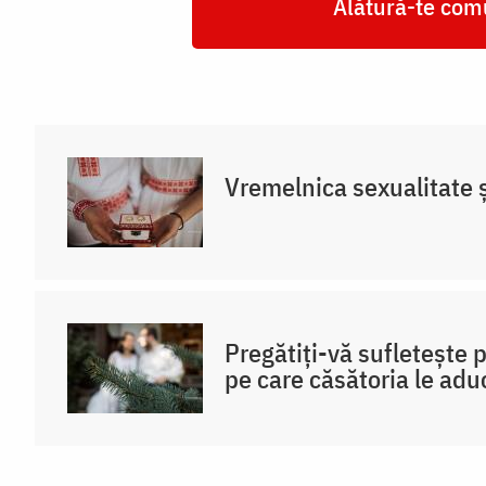
Alătură-te comu
Vremelnica sexualitate și
Pregătiți-vă sufletește 
pe care căsătoria le adu