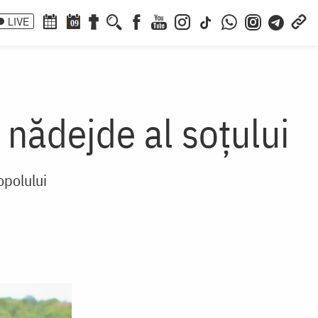
LIVE
09
 nădejde al soțului
opolului