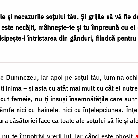
e şi necazurile soţului tău. Şi grijile să vă fie 
 este necăjit, mâhneşte-te şi tu îm­preună cu e
isipeşte-i întristarea din gân­duri, fiindcă pentr
e Dumnezeu, iar apoi pe soţul tău, lumina ochilor
eşti inima – şi asta cu atât mai mult cu cât el nutr
cut femeie, nu-ţi însuşi însemnătățile care sunt 
fa nici cu hainele, nici cu înţelepciunea. Înţe
ra căsătoriei face ca toate ale soţului să fie şi ale
nu te împotrivi vrerii lui, iar când este obosit