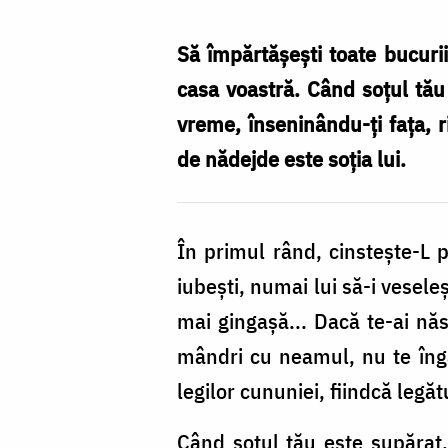
și
înțeleaptă
Să împărtăşeşti toate bucuriil
–
casa voastră. Când soţul tău
limanul
vreme, înseninându-ţi faţa, r
de
de nădejde este soţia lui.
nădejde
al
În primul rând, cinsteşte-L p
soțului
iubeşti, numai lui să-i ve­sel
/
mai gingaşă... Dacă te-ai năs
Foto:
mândri cu neamul, nu te îngâm
Oana
legilor cununiei, fiindcă legătu
Nechifor
Când soţul tău este supărat, 