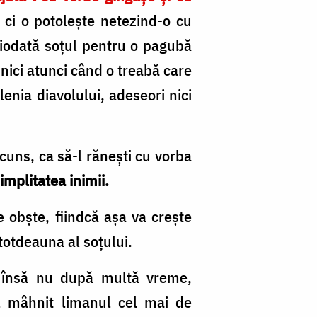
, ci o po­toleşte netezind-o cu
iciodată soţul pentru o pagubă
 nici atunci când o treabă care
lenia diavolului, adeseori nici
uns, ca să-l ră­neşti cu vorba
simplitatea inimii.
de obşte, fiindcă aşa va creşte
ntotdeauna al soţului.
, însă nu după multă vreme,
ul mâhnit limanul cel mai de