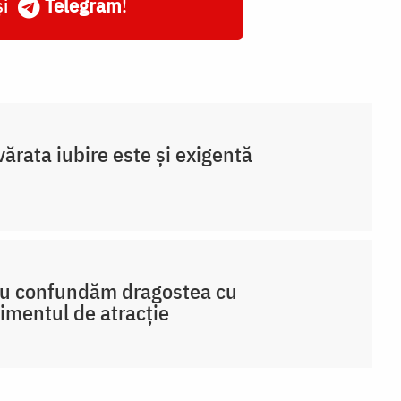
și
Telegram
!
ărata iubire este și exigentă
nu confundăm dragostea cu
imentul de atracție