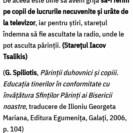
pe copii de lucrurile necuvenite şi urâte de
la televizor
, iar pentru ştiri, stareţul
îndemna să fie ascultate la radio, unde le
pot asculta părinţii.
(Starețul Iacov
Tsalikis)
(
G. Spiliotis
,
Părinții duhovnici și copiii.
Educația tinerilor în conformitate cu
învățătura Sfinților Părinți ai Bisericii
noastre
, traducere de Ilioniu Georgeta
Mariana, Editura Egumenița, Galați, 2006,
p. 104)