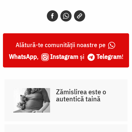
Alătură-te comunității noastre pe
WhatsApp
,
Instagram
și
Telegram
!
Zămislirea este o
autentică taină