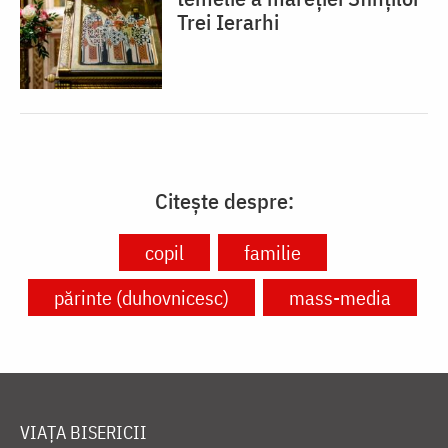
Trei Ierarhi
Citește despre:
copil
familie
părinte (duhovnicesc)
mass-media
VIAȚA BISERICII