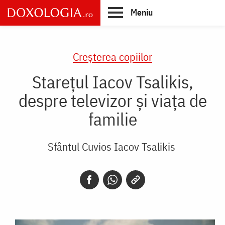
Skip
Meniu
to
main
Main
content
navigation
Creşterea copiilor
Starețul Iacov Tsalikis,
despre televizor și viața de
familie
Sfântul Cuvios Iacov Tsalikis