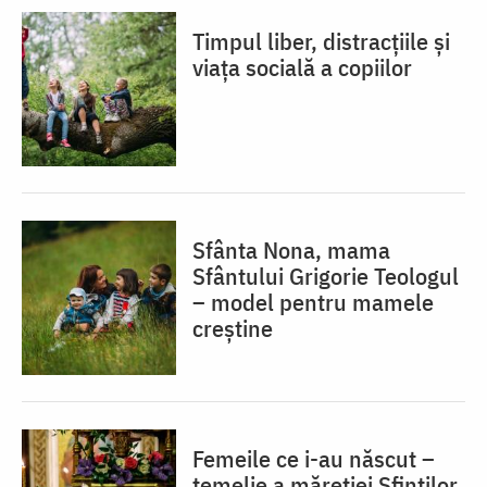
Timpul liber, distracțiile și
viața socială a copiilor
Sfânta Nona, mama
Sfântului Grigorie Teologul
– model pentru mamele
creștine
Femeile ce i-au născut –
temelie a măreției Sfinților