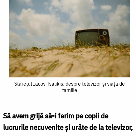
Starețul
Starețul Iacov Tsalikis, despre televizor și viața de
familie
Iacov
Tsalikis,
despre
Să avem grijă să-i ferim pe copii de
televizor
lucrurile necuvenite şi urâte de la televizor,
și