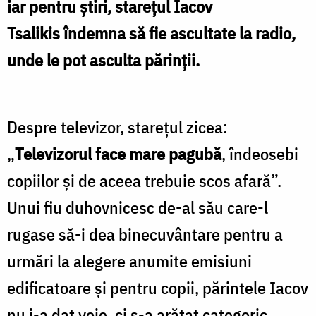
iar pentru ştiri, stareţul Iacov
viața
Tsalikis îndemna să fie ascultate la radio,
de
unde le pot asculta părinţii.
familie
Despre televizor, stareţul zicea:
„
Televizorul face mare pagubă
, îndeosebi
copiilor şi de aceea trebuie scos afară”.
Unui fiu duhovnicesc de-al său care-l
rugase să-i dea binecuvântare pentru a
urmări la alegere anumite emisiuni
edificatoare şi pentru copii, părintele Iacov
nu i-a dat voie, ci s-a arătat categoric.