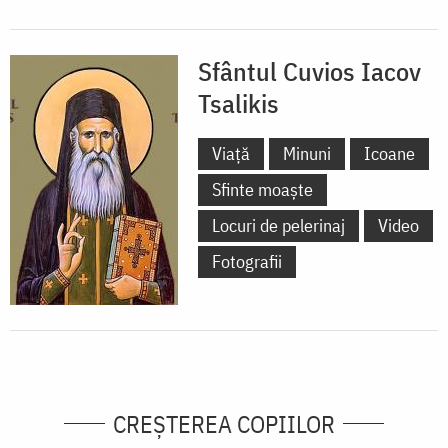
Sfântul Cuvios Iacov
Tsalikis
Viață
Minuni
Icoane
Sfinte moaște
Locuri de pelerinaj
Video
Fotografii
CREŞTEREA COPIILOR