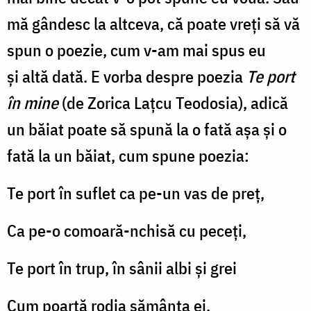
și
mă gândesc la altceva, că poate vreţi să vă
o
spun o poezie, cum v-am mai spus eu
fată
şi altă dată. E vorba despre poezia
Te port
/
în mine
(de Zorica Lațcu Teodosia), adică
Foto:
Pr.
un băiat poate să spună la o fată aşa şi o
Benedict
fată la un băiat, cum spune poezia:
Both
Te port în suflet ca pe-un vas de preţ,
Ca pe-o comoară-nchisă cu peceţi,
Te port în trup, în sânii albi şi grei
Cum poartă rodia sămânţa ei.