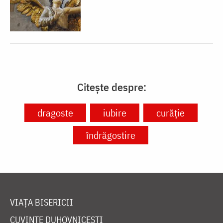
Citește despre:
dragoste
iubire
curăție
îndrăgostire
VIAȚA BISERICII
CUVINTE DUHOVNICEȘTI