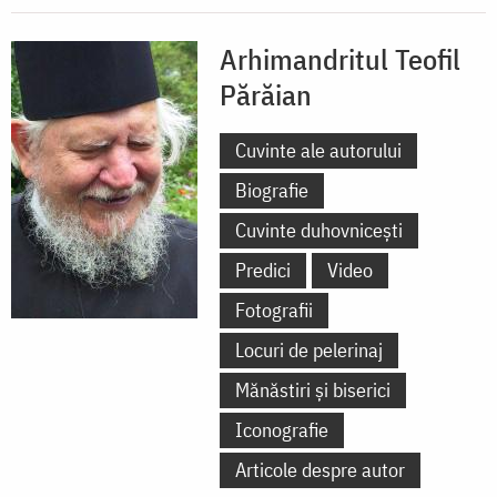
Arhimandritul Teofil
Părăian
Cuvinte ale autorului
Biografie
Cuvinte duhovnicești
Predici
Video
Fotografii
Locuri de pelerinaj
Mănăstiri și biserici
Iconografie
Articole despre autor