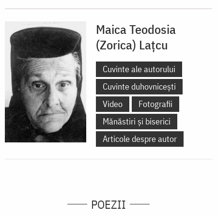
Maica Teodosia
(Zorica) Lațcu
Cuvinte ale autorului
Cuvinte duhovnicești
Video
Fotografii
Mănăstiri și biserici
Articole despre autor
POEZII