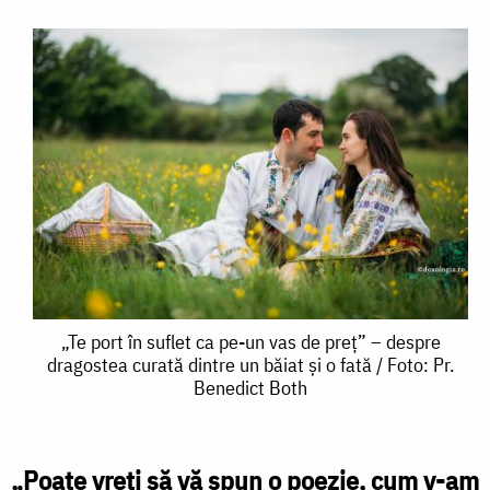
„Te
„Te port în suflet ca pe-un vas de preț” – despre
dragostea curată dintre un băiat și o fată / Foto: Pr.
port
Benedict Both
în
suflet
„Poate vreţi să vă spun o poezie, cum v-am