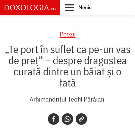
Skip
Meniu
to
main
Main
content
navigation
Poezii
„Te port în suflet ca pe-un vas
de preț” – despre dragostea
curată dintre un băiat și o
fată
Arhimandritul Teofil Părăian