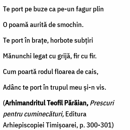
Te port pe buze ca pe-un fagur plin
O poamă aurită de smochin.
Te port în braţe, horbote subţiri
Mănunchi legat cu grijă, fir cu fir.
Cum poartă rodul floarea de cais,
Adânc te port în trupul meu şi-n vis.
(
Arhimandritul Teofil Părăian,
Prescuri
pentru cuminecături,
Editura
Arhiepiscopiei Timișoarei, p. 300-301)