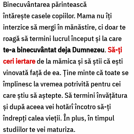
Binecuvântarea părintească
întăreşte casele copiilor. Mama nu îţi
interzice să mergi în mănăstire, ci doar te
roagă să termini lucrul început şi la care
te-a binecuvântat deja Dumnezeu
.
Să-ţi
ceri iertare
de la mămica şi să ştii că eşti
vinovată faţă de ea. Ţine minte că toate se
împlinesc la vremea potrivită pentru cei
care ştiu să aştepte. Să termini învăţătura
şi după aceea vei hotărî încotro să-ţi
îndrepţi calea vieţii. În plus, în timpul
studiilor te vei maturiza.