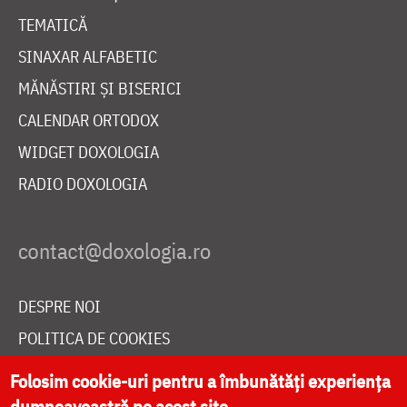
TEMATICĂ
SINAXAR ALFABETIC
MĂNĂSTIRI ȘI BISERICI
CALENDAR ORTODOX
WIDGET DOXOLOGIA
RADIO DOXOLOGIA
DESPRE NOI
POLITICA DE COOKIES
DONEAZĂ ONLINE PENTRU CATEDRALA NAȚIONALĂ
Folosim cookie-uri pentru a îmbunătăți experiența
dumneavoastră pe acest site.