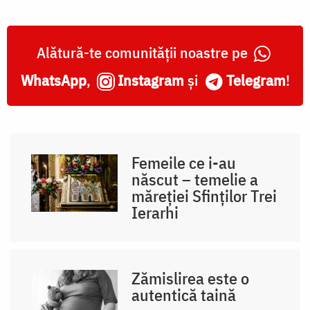
Alătură-te comunității noastre pe
WhatsApp
,
Instagram
și
Telegram
!
Femeile ce i-au
născut – temelie a
măreției Sfinților Trei
Ierarhi
Zămislirea este o
autentică taină