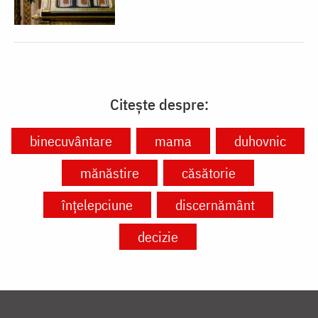
Citește despre:
binecuvântare
mama
duhovnic
mănăstire
căsătorie
înțelepciune
discernământ
decizie