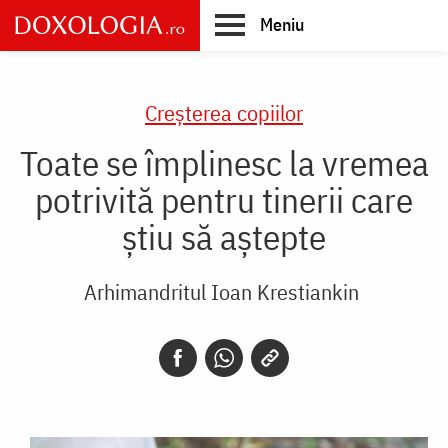
Skip
Meniu
to
main
Main
content
navigation
Creşterea copiilor
Toate se împlinesc la vremea
potrivită pentru tinerii care
știu să aștepte
Arhimandritul Ioan Krestiankin