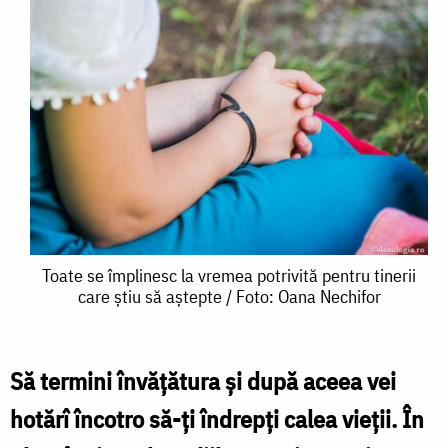
Toate
Toate se împlinesc la vremea potrivită pentru tinerii
care știu să aștepte / Foto: Oana Nechifor
se
împlinesc
la
Să termini învățătura și după aceea vei
vremea
hotărî încotro să-ți îndrepți calea vieții. În
potrivită