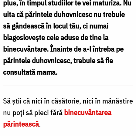
plus, în timpul studiilor te vei maturiza. Nu
pentru
uita că părintele duhovnicesc nu trebuie
tinerii
să gândească în locul tău, ci numai
care
blagoslovește cele aduse de tine la
știu
binecuvântare. Înainte de a-l întreba pe
să
părintele duhovnicesc, trebuie să fie
aștepte
consultată mama.
/
Foto:
Oana
Să ştii că nici în căsătorie, nici în mănăstire
Nechifor
nu poţi să pleci fără
binecuvântarea
părintească
.