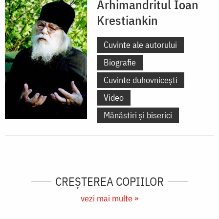
Arhimandritul Ioan
Krestiankin
Cuvinte ale autorului
Biografie
Cuvinte duhovnicești
Video
Mănăstiri și biserici
CREŞTEREA COPIILOR
vezi mai multe »