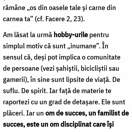
rămâne „os din oasele tale şi carne din
carnea ta” (cf. Facere 2, 23).
Am lăsat la urmă
hobby-urile
pentru
simplul motiv că sunt „inumane”. În
sensul că, deşi pot implica o comunitate
de persoane (vezi şahiştii, bicicliştii sau
gamerii), în sine sunt lipsite de viaţă. De
suflu. De spirit. Iar faţă de materie te
raportezi cu un grad de detaşare. Ele sunt
plăceri. Iar un
om de succes, un familist de
succes, este un om disciplinat care îşi