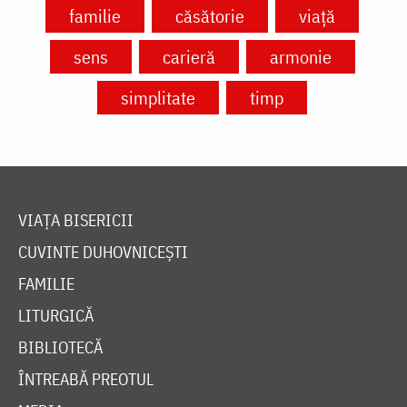
familie
căsătorie
viață
sens
carieră
armonie
simplitate
timp
VIAȚA BISERICII
CUVINTE DUHOVNICEȘTI
FAMILIE
LITURGICĂ
BIBLIOTECĂ
ÎNTREABĂ PREOTUL