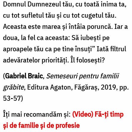
Domnul Dumnezeul tău, cu toată inima ta,
cu tot sufletul tău şi cu tot cugetul tău.
Aceasta este marea şi întâia poruncă. Iar a
doua, la fel ca aceasta: Să iubeşti pe
aproapele tău ca pe tine însuţi” Iată filtrul
adevăratelor priorităţi. Îl foloseşti?
(
Gabriel Braic
,
Semeseuri pentru familii
grăbite
, Editura Agaton, Făgăraș, 2019, pp.
53-57)
Îți mai recomandăm și:
(Video) Fă-ți timp
și de familie și de profesie