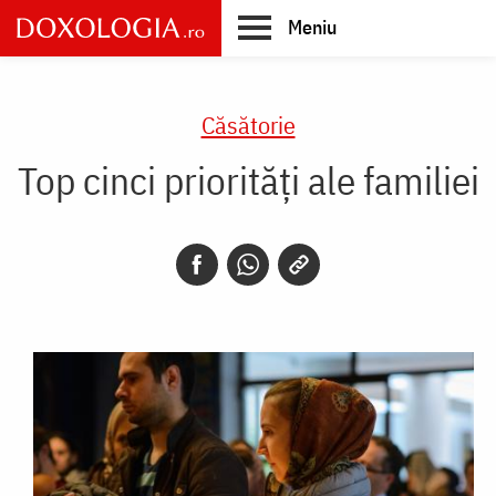
Skip
Meniu
to
main
Main
content
navigation
Căsătorie
Top cinci priorități ale familiei