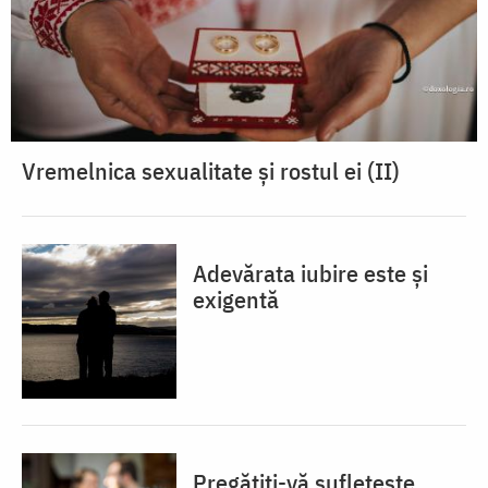
Vremelnica sexualitate și rostul ei (II)
Adevărata iubire este și
exigentă
Pregătiți-vă sufletește