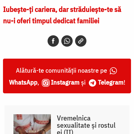
Iubește-ți cariera, dar străduiește-te să
nu-i oferi timpul dedicat familiei
Alătură-te comunității noastre pe
WhatsApp
,
Instagram
și
Telegram
!
Vremelnica
sexualitate și rostul
ei (II)