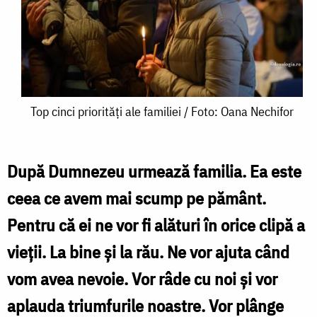
Top
Top cinci priorități ale familiei / Foto: Oana Nechifor
cinci
priorități
După Dumnezeu urmează
familia
. Ea este
ale
ceea ce avem mai scump pe pământ.
familiei
Pentru că ei ne vor fi alături în orice clipă a
/
vieţii. La bine şi la rău. Ne vor ajuta când
Foto:
vom avea nevoie. Vor râde cu noi şi vor
Oana
aplauda triumfurile noastre. Vor plânge
Nechifor