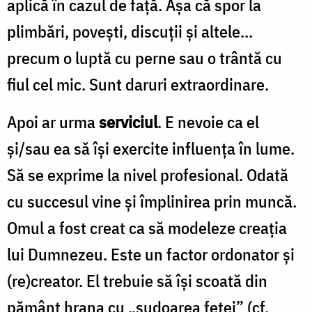
aplică în cazul de faţă. Aşa că spor la
plimbări, poveşti, discuţii şi altele...
precum o luptă cu perne sau o trântă cu
fiul cel mic. Sunt daruri extraordinare.
Apoi ar urma
serviciul
. E nevoie ca el
şi/sau ea să îşi exercite influenţa în lume.
Să se exprime la nivel profesional. Odată
cu succesul vine şi împlinirea prin muncă.
Omul a fost creat ca să modeleze creaţia
lui Dumnezeu. Este un factor ordonator şi
(re)creator. El trebuie să îşi scoată din
pământ hrana cu „sudoarea feţei” (cf.