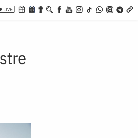
LIVE
07
stre