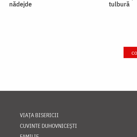
nădejde
tulbură
co
VIAȚA BISERICII
CUVINTE DUHOVNICEȘTI
FAMILIE