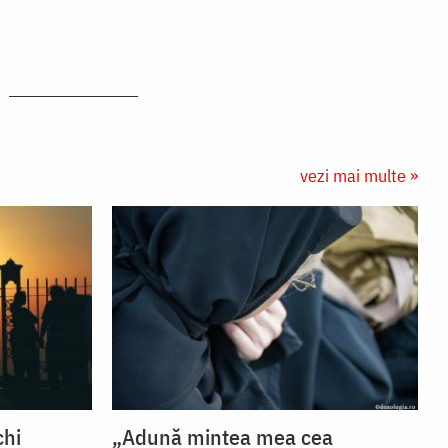
vezi mai multe »
chi
„Adună mintea mea cea