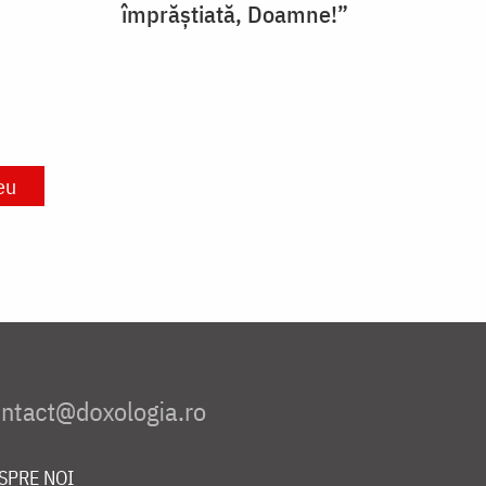
împrăștiată, Doamne!”
eu
SPRE NOI