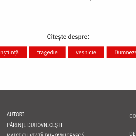
Citește despre:
nștiință
tragedie
veșnicie
Dumnez
AUTORI
PĂRINȚI DUHOVNICEȘTI
DE
MAICI CU VIAȚĂ DUHOVNICEASCĂ