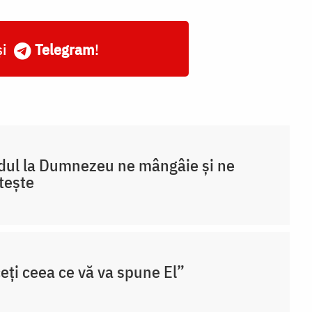
și
Telegram
!
ul la Dumnezeu ne mângâie și ne
ștește
eți ceea ce vă va spune El”