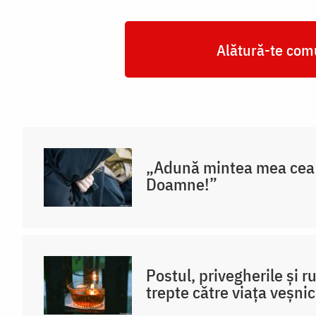
Alătură-te comu
„Adună mintea mea cea 
Doamne!”
Postul, privegherile și 
trepte către viața veșni