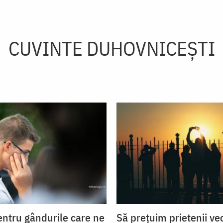
CUVINTE DUHOVNICEȘTI
entru gândurile care ne
Să prețuim prietenii ve