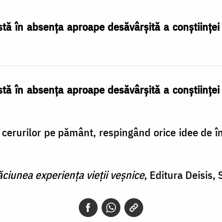
tă în absenţa aproape desăvârşită a conştiinţei
tă în absenţa aproape desăvârşită a conştiinţei
cerurilor pe pământ, respingând orice idee de în
ciunea experiența vieții veșnice
, Editura Deisis, 