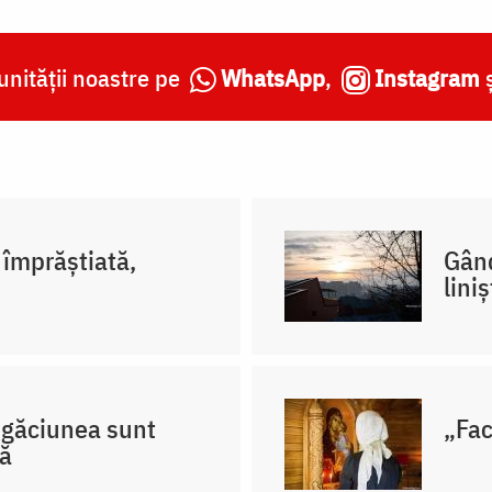
nității noastre pe
WhatsApp
,
Instagram
împrăștiată,
Gând
lini
rugăciunea sunt
„Fac
că