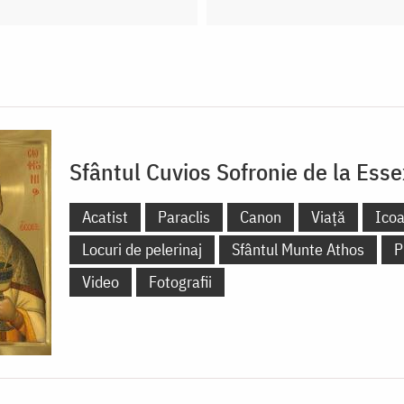
Sfântul Cuvios Sofronie de la Esse
Acatist
Paraclis
Canon
Viață
Ico
Locuri de pelerinaj
Sfântul Munte Athos
P
Video
Fotografii