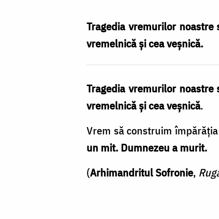
Nechifor
Tragedia vremurilor noastre s
vremelnică şi cea veşnică.
Tragedia vremurilor noastre s
vremelnică şi cea veşnică
.
Vrem să construim împărăţia 
un mit. Dumnezeu a murit.
(
Arhimandritul Sofronie
,
Rugă