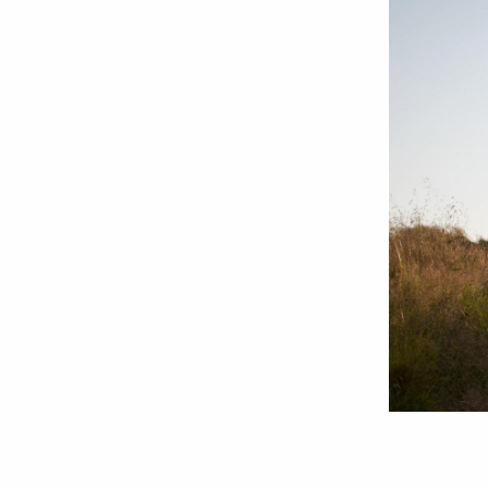
Foto:
Oana