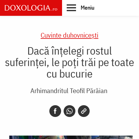
Skip
Meniu
to
main
Main
content
navigation
Cuvinte duhovnicești
Dacă înțelegi rostul
suferinței, le poți trăi pe toate
cu bucurie
Arhimandritul Teofil Părăian