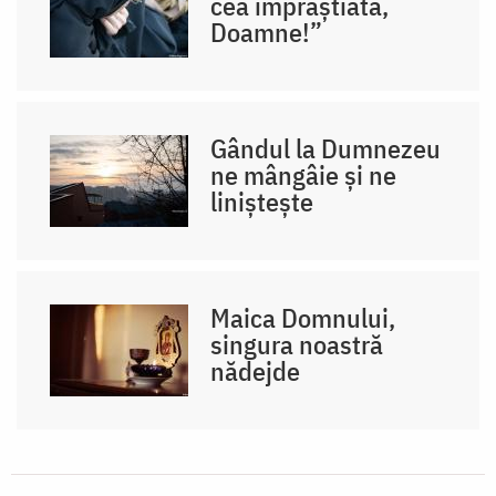
cea împrăștiată,
Doamne!”
Gândul la Dumnezeu
ne mângâie și ne
liniștește
Maica Domnului,
singura noastră
nădejde