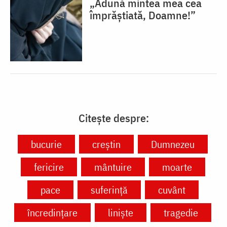
„Adună mintea mea cea
împrăștiată, Doamne!”
Citește despre:
bucurie
creștin
Dumnezeu
fericire
mântuire
moarte
pace
suferință
cuvânt
încredințare
liniște
tragedie