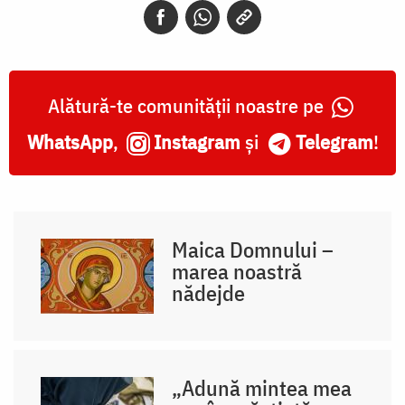
Alătură-te comunității noastre pe
WhatsApp
,
Instagram
și
Telegram
!
Maica Domnului –
marea noastră
nădejde
„Adună mintea mea