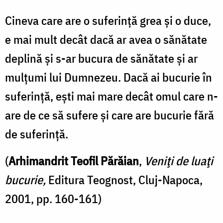
Cineva care are o suferinţă grea şi o duce,
e mai mult decât dacă ar avea o sănătate
deplină şi s-ar bucura de sănătate şi ar
mulţumi lui Dumnezeu.
Dacă ai bucurie în
suferinţă, eşti mai mare decât omul care n-
are de ce să sufere şi care are bucurie fără
de suferinţă.
(
Arhimandrit Teofil Părăian
,
Veniţi de luaţi
bucurie,
Editura Teognost, Cluj-Napoca,
2001, pp. 160-161)