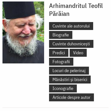
Arhimandritul Teofil
Părăian
Cuvinte ale autorului
Biografie
Cuvinte duhovnicești
Predici
Video
Fotografii
Locuri de pelerinaj
Mănăstiri și biserici
Iconografie
Articole despre autor